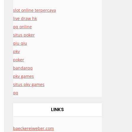
slot online terpercaya
live draw hk
qq online
situs poker
qiu qiu
pkv
poker
bandarqq
pkv games
situs pkv games
qq
LINKS
baeckereiweber.com