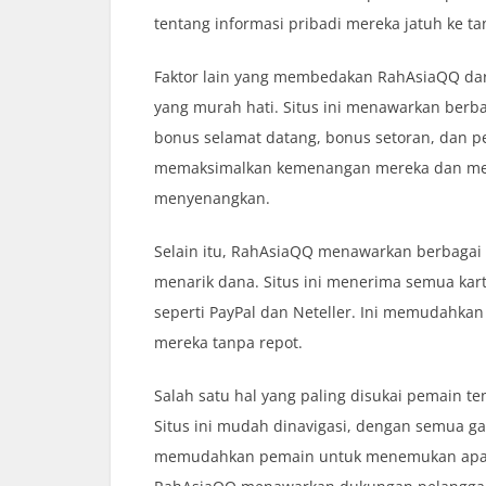
tentang informasi pribadi mereka jatuh ke ta
Faktor lain yang membedakan RahAsiaQQ dari
yang murah hati. Situs ini menawarkan berb
bonus selamat datang, bonus setoran, dan 
memaksimalkan kemenangan mereka dan mem
menyenangkan.
Selain itu, RahAsiaQQ menawarkan berbaga
menarik dana. Situs ini menerima semua kartu
seperti PayPal dan Neteller. Ini memudahk
mereka tanpa repot.
Salah satu hal yang paling disukai pemain 
Situs ini mudah dinavigasi, dengan semua ga
memudahkan pemain untuk menemukan apa yan