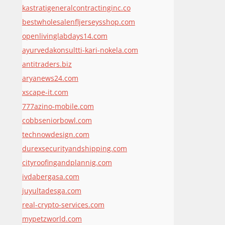
kastratigeneralcontractinginc.co
bestwholesalenfljerseysshop.com
openlivinglabdays14.com
ayurvedakonsultti-kari-nokela.com
antitraders.biz
aryanews24.com
xscape-it.com
777azino-mobile.com
cobbseniorbowl.com
technowdesign.com
durexsecurityandshipping.com
cityroofingandplannig.com
ivdabergasa.com
juyultadesga.com
real-crypto-services.com
mypetzworld.com