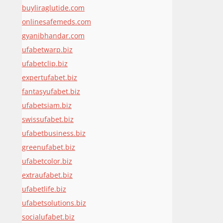
buyliraglutide.com
onlinesafemeds.com
gyanibhandar.com
ufabetwarp.biz
ufabetclip.biz
expertufabet.biz
fantasyufabet.biz
ufabetsiam.biz
swissufabet.biz
ufabetbusiness.biz
greenufabet.biz
ufabetcolor.biz
extraufabet.biz
ufabetlife.biz
ufabetsolutions.biz
socialufabet.biz