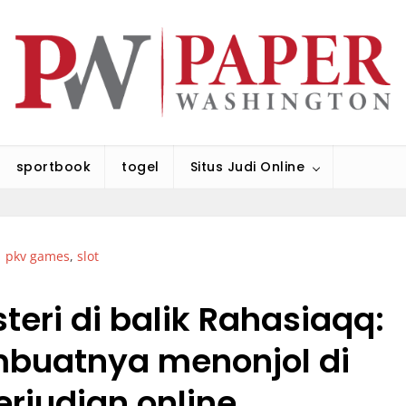
ngan Deposit Pulsa Tanpa
pa potongan. Nikmati kemudahan bertransaksi dan peluang men
sportbook
togel
Situs Judi Online
pkv games
,
slot
eri di balik Rahasiaqq:
buatnya menonjol di
erjudian online