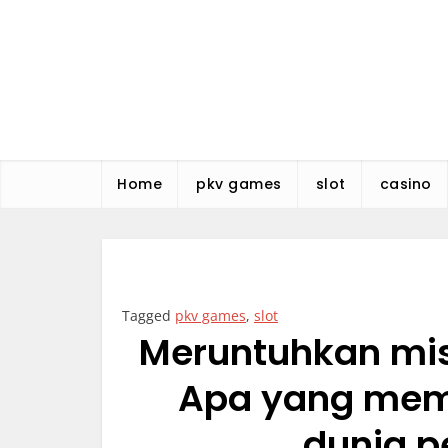
Skip
to
content
Agen Slot Gacor de
Pilih agen slot gacor dengan deposit pulsa tan
Home
pkv games
slot
casino
Tagged
pkv games
,
slot
Meruntuhkan mist
Apa yang mem
dunia p