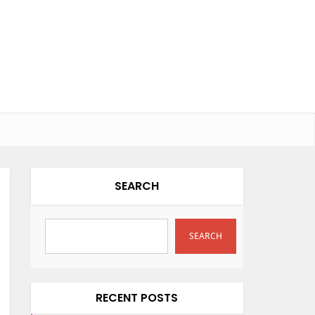
 Potongan
ang besar tanpa biaya tambahan.
SEARCH
SEARCH
RECENT POSTS