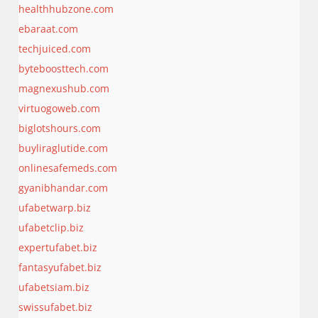
healthhubzone.com
ebaraat.com
techjuiced.com
byteboosttech.com
magnexushub.com
virtuogoweb.com
biglotshours.com
buyliraglutide.com
onlinesafemeds.com
gyanibhandar.com
ufabetwarp.biz
ufabetclip.biz
expertufabet.biz
fantasyufabet.biz
ufabetsiam.biz
swissufabet.biz