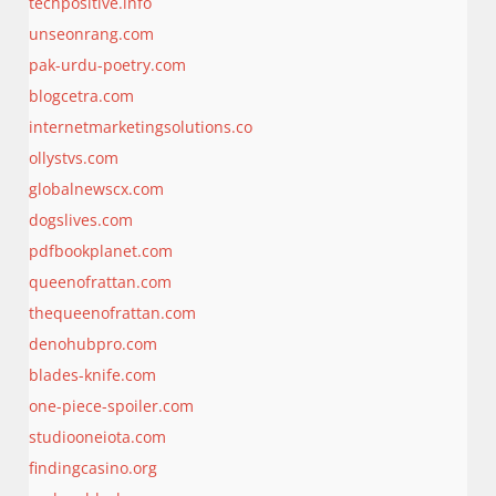
techpositive.info
unseonrang.com
pak-urdu-poetry.com
blogcetra.com
internetmarketingsolutions.co
ollystvs.com
globalnewscx.com
dogslives.com
pdfbookplanet.com
queenofrattan.com
thequeenofrattan.com
denohubpro.com
blades-knife.com
one-piece-spoiler.com
studiooneiota.com
findingcasino.org