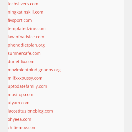
techsilvers.com
ningkatinskill.com
fivsport.com
templatedzine.com
lawinfoadvice.com
phenqdietplan.org
sumnercafe.com
dunetflix.com
movimientoindignados.org
milfxxxpussy.com
uptodatefamily.com
musitop.com
utyam.com
lacostituzioneblog.com
ohyeea.com
zhitiemoe.com