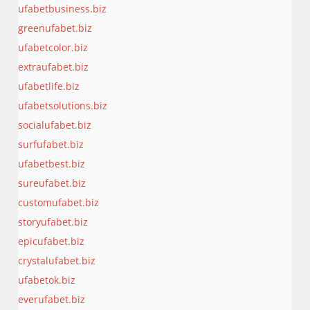
ufabetbusiness.biz
greenufabet.biz
ufabetcolor.biz
extraufabet.biz
ufabetlife.biz
ufabetsolutions.biz
socialufabet.biz
surfufabet.biz
ufabetbest.biz
sureufabet.biz
customufabet.biz
storyufabet.biz
epicufabet.biz
crystalufabet.biz
ufabetok.biz
everufabet.biz