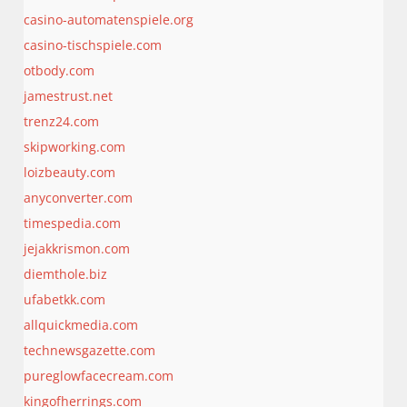
casino-automatenspiele.org
casino-tischspiele.com
otbody.com
jamestrust.net
trenz24.com
skipworking.com
loizbeauty.com
anyconverter.com
timespedia.com
jejakkrismon.com
diemthole.biz
ufabetkk.com
allquickmedia.com
technewsgazette.com
pureglowfacecream.com
kingofherrings.com