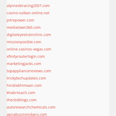
alpineskiracing2007.com
casino-vulkan-online.net
pitrepower.com
mediatown360.com
digitaleyestrainclinic.com
missionposible.com
online-casinos-vegas.com
xfinityrouterlogin.com
marketingjacks.com
topappliancereviews.com
trickytechupdates.com
hindiabhimaan.com
khabresach.com
thecbdblogs.com
autoresearchchemicals.com
apnabusinesskaro.com