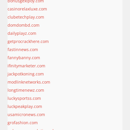
bonusgexipoy.com
casinorelaxluxe.com
clubetechplay.com
domdombd.com
dailyplayz.com
getprocrackhere.com
fastinnews.com
fannybanny.com
ifinitymarketer.com
jackpotkoning.com
modlinknetworks.com
longtimenewz.com
luckysportss.com
luckpeakplay.com
usamicronews.com
grofashion.com