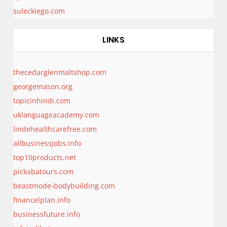
suleckiego.com
LINKS
thecedarglenmaltshop.com
georgemason.org
topicinhindi.com
uklanguageacademy.com
lindehealthcarefree.com
allbusinessjobs.info
top10products.net
pickabatours.com
beastmode-bodybuilding.com
financelplan.info
businessfuture.info