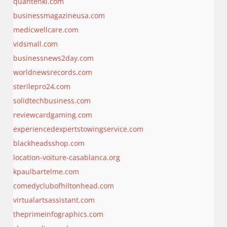
quantenki.com
businessmagazineusa.com
medicwellcare.com
vidsmall.com
businessnews2day.com
worldnewsrecords.com
sterilepro24.com
solidtechbusiness.com
reviewcardgaming.com
experiencedexpertstowingservice.com
blackheadsshop.com
location-voiture-casablanca.org
kpaulbartelme.com
comedyclubofhiltonhead.com
virtualartsassistant.com
theprimeinfographics.com