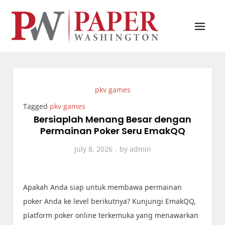
Skip
to
content
Agen Slot Gacor dengan Deposit Pulsa Tanpa
Pilih agen slot gacor dengan deposit pulsa tanpa potongan.
Potongan
Nikmati kemudahan bertransaksi dan peluang menang
besar tanpa biaya tambahan.
pkv games
Tagged
pkv games
Bersiaplah Menang Besar dengan
Permainan Poker Seru EmakQQ
July 8, 2026
by
admin
Apakah Anda siap untuk membawa permainan
poker Anda ke level berikutnya? Kunjungi EmakQQ,
platform poker online terkemuka yang menawarkan