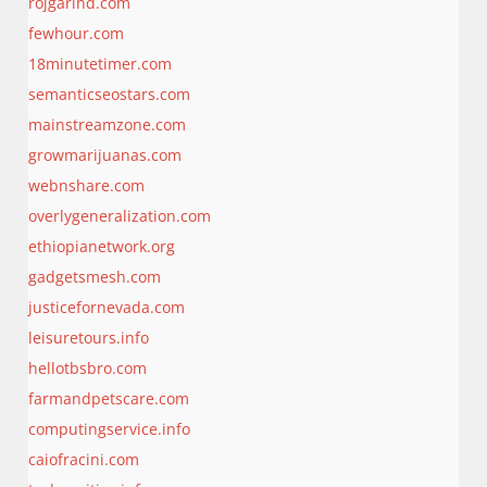
rojgarind.com
fewhour.com
18minutetimer.com
semanticseostars.com
mainstreamzone.com
growmarijuanas.com
webnshare.com
overlygeneralization.com
ethiopianetwork.org
gadgetsmesh.com
justicefornevada.com
leisuretours.info
hellotbsbro.com
farmandpetscare.com
computingservice.info
caiofracini.com