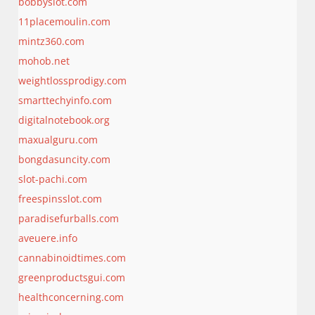
bobbyslot.com
11placemoulin.com
mintz360.com
mohob.net
weightlossprodigy.com
smarttechyinfo.com
digitalnotebook.org
maxualguru.com
bongdasuncity.com
slot-pachi.com
freespinsslot.com
paradisefurballs.com
aveuere.info
cannabinoidtimes.com
greenproductsgui.com
healthconcerning.com