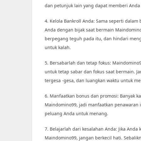
dan petunjuk lain yang dapat memberi Anda
4. Kelola Bankroll Anda: Sama seperti dalam 
Anda dengan bijak saat bermain Maindomino9
berpegang teguh pada itu, dan hindari men
untuk kalah.
5. Bersabarlah dan tetap fokus: Maindomino9
untuk tetap sabar dan fokus saat bermain. 
tergesa -gesa, dan luangkan waktu untuk me
6. Manfaatkan bonus dan promosi: Banyak k
Maindomino99, jadi manfaatkan penawaran i
peluang Anda untuk menang.
7. Belajarlah dari kesalahan Anda: Jika And
Maindomino99, jangan berkecil hati. Sebalik