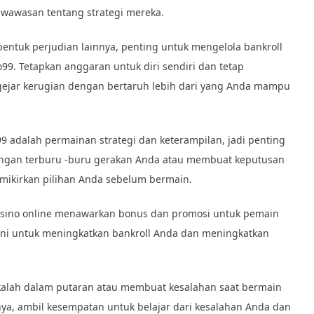
 wawasan tentang strategi mereka.
bentuk perjudian lainnya, penting untuk mengelola bankroll
9. Tetapkan anggaran untuk diri sendiri dan tetap
gejar kerugian dengan bertaruh lebih dari yang Anda mampu
9 adalah permainan strategi dan keterampilan, jadi penting
Jangan terburu -buru gerakan Anda atau membuat keputusan
mikirkan pilihan Anda sebelum bermain.
asino online menawarkan bonus dan promosi untuk pemain
ni untuk meningkatkan bankroll Anda dan meningkatkan
a kalah dalam putaran atau membuat kesalahan saat bermain
nya, ambil kesempatan untuk belajar dari kesalahan Anda dan