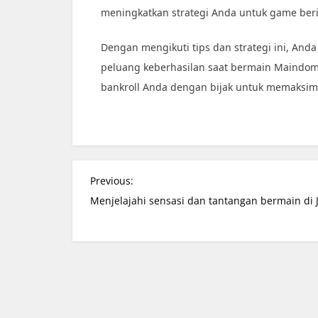
meningkatkan strategi Anda untuk game beri
Dengan mengikuti tips dan strategi ini, An
peluang keberhasilan saat bermain Maindomin
bankroll Anda dengan bijak untuk memaksi
P
Previous:
o
Menjelajahi sensasi dan tantangan bermain di
s
t
n
a
v
i