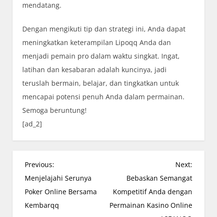
mendatang.
Dengan mengikuti tip dan strategi ini, Anda dapat
meningkatkan keterampilan Lipoqq Anda dan
menjadi pemain pro dalam waktu singkat. Ingat,
latihan dan kesabaran adalah kuncinya, jadi
teruslah bermain, belajar, dan tingkatkan untuk
mencapai potensi penuh Anda dalam permainan.
Semoga beruntung!
[ad_2]
P
Previous:
Next:
o
Menjelajahi Serunya
Bebaskan Semangat
s
Poker Online Bersama
Kompetitif Anda dengan
t
Kembarqq
Permainan Kasino Online
n