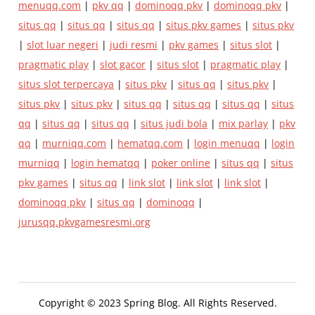
menuqq.com
|
pkv qq
|
dominoqq pkv
|
dominoqq pkv
|
situs qq
|
situs qq
|
situs qq
|
situs pkv games
|
situs pkv
|
slot luar negeri
|
judi resmi
|
pkv games
|
situs slot
|
pragmatic play
|
slot gacor
|
situs slot
|
pragmatic play
|
situs slot terpercaya
|
situs pkv
|
situs qq
|
situs pkv
|
situs pkv
|
situs pkv
|
situs qq
|
situs qq
|
situs qq
|
situs
qq
|
situs qq
|
situs qq
|
situs judi bola
|
mix parlay
|
pkv
qq
|
murniqq.com
|
hematqq.com
|
login menuqq
|
login
murniqq
|
login hematqq
|
poker online
|
situs qq
|
situs
pkv games
|
situs qq
|
link slot
|
link slot
|
link slot
|
dominoqq pkv
|
situs qq
|
dominoqq
|
jurusqq.pkvgamesresmi.org
Copyright © 2023 Spring Blog. All Rights Reserved.