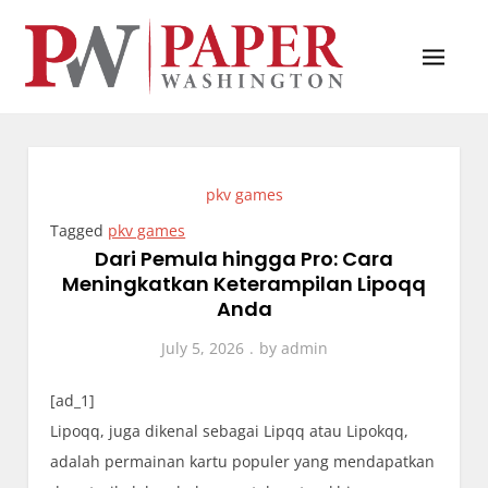
Skip
to
content
Agen Slot Gacor dengan Deposit Pulsa Tanpa
Pilih agen slot gacor dengan deposit pulsa tanpa potongan.
Potongan
Nikmati kemudahan bertransaksi dan peluang menang
besar tanpa biaya tambahan.
pkv games
Tagged
pkv games
Dari Pemula hingga Pro: Cara
Meningkatkan Keterampilan Lipoqq
Anda
July 5, 2026
by
admin
[ad_1]
Lipoqq, juga dikenal sebagai Lipqq atau Lipokqq,
adalah permainan kartu populer yang mendapatkan