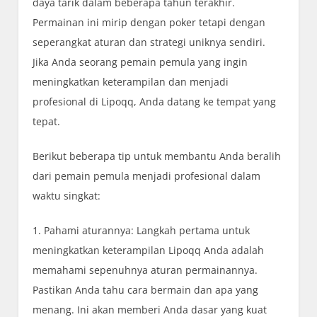
daya tarik dalam beberapa tahun terakhir.
Permainan ini mirip dengan poker tetapi dengan
seperangkat aturan dan strategi uniknya sendiri.
Jika Anda seorang pemain pemula yang ingin
meningkatkan keterampilan dan menjadi
profesional di Lipoqq, Anda datang ke tempat yang
tepat.
Berikut beberapa tip untuk membantu Anda beralih
dari pemain pemula menjadi profesional dalam
waktu singkat:
1. Pahami aturannya: Langkah pertama untuk
meningkatkan keterampilan Lipoqq Anda adalah
memahami sepenuhnya aturan permainannya.
Pastikan Anda tahu cara bermain dan apa yang
menang. Ini akan memberi Anda dasar yang kuat