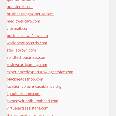
quantenki.com
businessmagazineusa.com
medicwellcare.com
vidsmall.com
businessnews2day.com
worldnewsrecords.com
sterilepro24.com
solidtechbusiness.com
reviewcardgaming.com
experiencedexpertstowingservice.com
blackheadsshop.com
location-voiture-casablanca.org
kpaulbartelme.com
comedyclubofhiltonhead.com
virtualartsassistant.com
theprimeinfographics.com