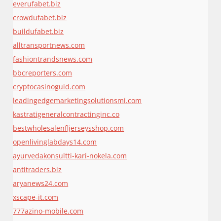
everufabet.biz
crowdufabet.biz
buildufabet.biz
alltransportnews.com
fashiontrandsnews.com
bbcreporters.com
cryptocasinoguid.com
leadingedgemarketingsolutionsmi.com
kastratigeneralcontractinginc.co
bestwholesalenfljerseysshop.com
openlivinglabdays14.com
ayurvedakonsultti-kari-nokela.com
antitraders.biz
aryanews24.com
xscape-it.com
777azino-mobile.com