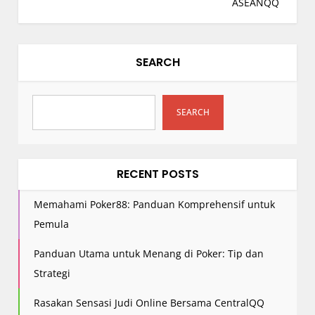
ASEANQQ
a
v
i
SEARCH
g
a
t
SEARCH
i
o
n
RECENT POSTS
Memahami Poker88: Panduan Komprehensif untuk
Pemula
Panduan Utama untuk Menang di Poker: Tip dan
Strategi
Rasakan Sensasi Judi Online Bersama CentralQQ