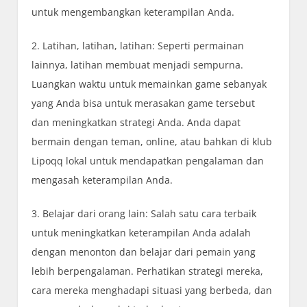
untuk mengembangkan keterampilan Anda.
2. Latihan, latihan, latihan: Seperti permainan
lainnya, latihan membuat menjadi sempurna.
Luangkan waktu untuk memainkan game sebanyak
yang Anda bisa untuk merasakan game tersebut
dan meningkatkan strategi Anda. Anda dapat
bermain dengan teman, online, atau bahkan di klub
Lipoqq lokal untuk mendapatkan pengalaman dan
mengasah keterampilan Anda.
3. Belajar dari orang lain: Salah satu cara terbaik
untuk meningkatkan keterampilan Anda adalah
dengan menonton dan belajar dari pemain yang
lebih berpengalaman. Perhatikan strategi mereka,
cara mereka menghadapi situasi yang berbeda, dan