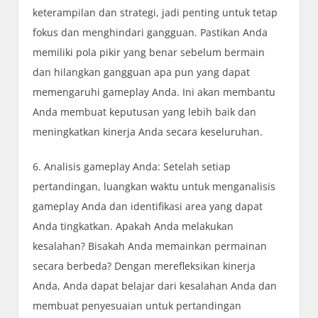
keterampilan dan strategi, jadi penting untuk tetap
fokus dan menghindari gangguan. Pastikan Anda
memiliki pola pikir yang benar sebelum bermain
dan hilangkan gangguan apa pun yang dapat
memengaruhi gameplay Anda. Ini akan membantu
Anda membuat keputusan yang lebih baik dan
meningkatkan kinerja Anda secara keseluruhan.
6. Analisis gameplay Anda: Setelah setiap
pertandingan, luangkan waktu untuk menganalisis
gameplay Anda dan identifikasi area yang dapat
Anda tingkatkan. Apakah Anda melakukan
kesalahan? Bisakah Anda memainkan permainan
secara berbeda? Dengan merefleksikan kinerja
Anda, Anda dapat belajar dari kesalahan Anda dan
membuat penyesuaian untuk pertandingan