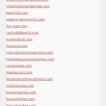
cheapvaliumordernow.com
beenime.com
sodecia-kemmerich.com
fun-mak.com
casino888world.com
misterdbnb.com
jkmezcal.com
intervaltrainingexercises.com
tyestylebusinesssolutions.com
royalpoipet.com
thestaurant.com
bestlinktrackingsoftware.com
clublubupoo.com
bonusmazijeu.com
bonuskyfojea.com
bonuskorokee.com