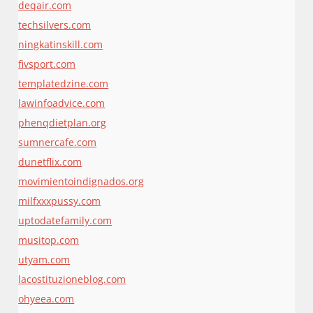
deqair.com
techsilvers.com
ningkatinskill.com
fivsport.com
templatedzine.com
lawinfoadvice.com
phenqdietplan.org
sumnercafe.com
dunetflix.com
movimientoindignados.org
milfxxxpussy.com
uptodatefamily.com
musitop.com
utyam.com
lacostituzioneblog.com
ohyeea.com