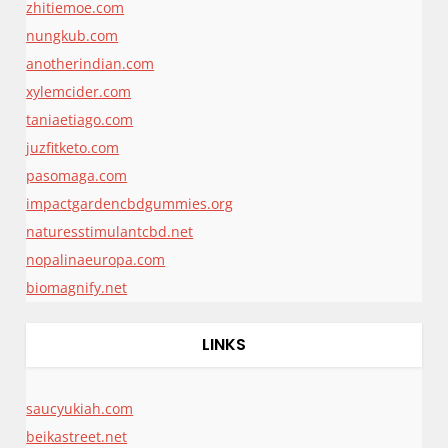
zhitiemoe.com
nungkub.com
anotherindian.com
xylemcider.com
taniaetiago.com
juzfitketo.com
pasomaga.com
impactgardencbdgummies.org
naturesstimulantcbd.net
nopalinaeuropa.com
biomagnify.net
LINKS
saucyukiah.com
beikastreet.net