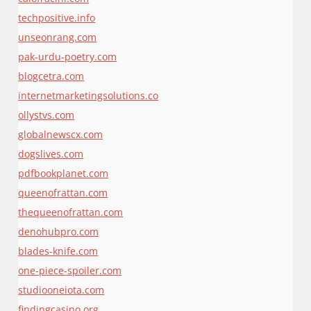
techpositive.info
unseonrang.com
pak-urdu-poetry.com
blogcetra.com
internetmarketingsolutions.co
ollystvs.com
globalnewscx.com
dogslives.com
pdfbookplanet.com
queenofrattan.com
thequeenofrattan.com
denohubpro.com
blades-knife.com
one-piece-spoiler.com
studiooneiota.com
findingcasino.org