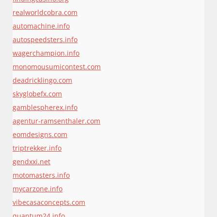
realworldcobra.com
automachine.info
autospeedsters.info
wagerchampion.info
monomousumicontest.com
deadricklingo.com
skyglobefx.com
gamblespherex.info
agentur-ramsenthaler.com
eomdesigns.com
triptrekker.info
gendxxi.net
motomasters.info
mycarzone.info
vibecasaconcepts.com
quantum24.info