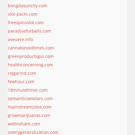
bongdasuncity.com
slot-pachi.com
freespinsslot.com
paradisefurballs.com
aveuere.info
cannabinoidtimes.com
greenproductsgui.com
healthconcerning.com
rojgarind.com
fewhour.com
18minutetimer.com
semanticseostars.com
mainstreamzone.com
growmarijuanas.com
webnshare.com
overlygeneralization.com