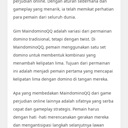
perjudian online. Dengan aturan sederhana dan
gameplay yang menarik, ia telah memikat perhatian
para pemain dari seluruh dunia.
Gim MaindominoQQ adalah variasi dari permainan
domino tradisional, tetapi dengan twist. Di
MaindominoQQ, pemain menggunakan satu set
domino untuk membentuk kombinasi yang
menambah kelipatan lima. Tujuan dari permainan
ini adalah menjadi pemain pertama yang mencapai
kelipatan lima dengan domino di tangan mereka.
Apa yang membedakan MaindominoQQ dari game
perjudian online lainnya adalah sifatnya yang serba
cepat dan gameplay strategis. Pemain harus
dengan hati -hati merencanakan gerakan mereka
dan mengantisipasi langkah selanjutnya lawan