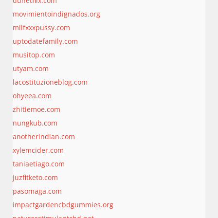
dunetflix.com
movimientoindignados.org
milfxxxpussy.com
uptodatefamily.com
musitop.com
utyam.com
lacostituzioneblog.com
ohyeea.com
zhitiemoe.com
nungkub.com
anotherindian.com
xylemcider.com
taniaetiago.com
juzfitketo.com
pasomaga.com
impactgardencbdgummies.org