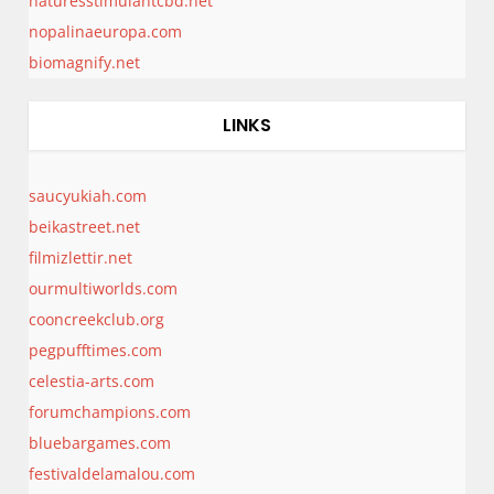
naturesstimulantcbd.net
nopalinaeuropa.com
biomagnify.net
LINKS
saucyukiah.com
beikastreet.net
filmizlettir.net
ourmultiworlds.com
cooncreekclub.org
pegpufftimes.com
celestia-arts.com
forumchampions.com
bluebargames.com
festivaldelamalou.com