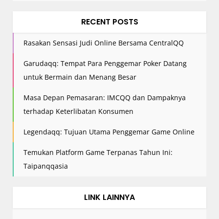
o
n
RECENT POSTS
Rasakan Sensasi Judi Online Bersama CentralQQ
Garudaqq: Tempat Para Penggemar Poker Datang
untuk Bermain dan Menang Besar
Masa Depan Pemasaran: IMCQQ dan Dampaknya
terhadap Keterlibatan Konsumen
Legendaqq: Tujuan Utama Penggemar Game Online
Temukan Platform Game Terpanas Tahun Ini:
Taipanqqasia
LINK LAINNYA