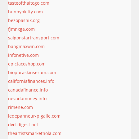
tasteofthaitogo.com
bunnynkitty.com
bezopasnik.org
fjmnxga.com
saigonstartransport.com
bangmaxwin.com
infonetive.com
epictacoshop.com
biopuraskinserum.com
californiafinances.info
canadafinance.info
nevadamoney.info
rimene.com
ledepanneur-pigalle.com
dvd-digest.net
theartistsmarketnola.com