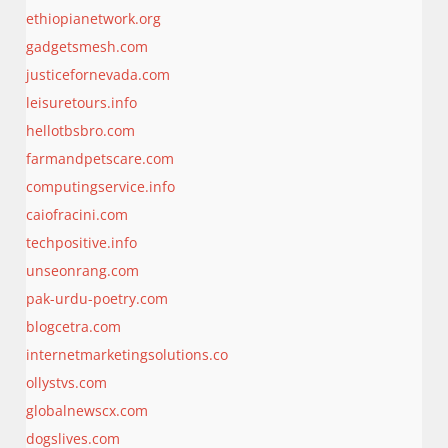
ethiopianetwork.org
gadgetsmesh.com
justicefornevada.com
leisuretours.info
hellotbsbro.com
farmandpetscare.com
computingservice.info
caiofracini.com
techpositive.info
unseonrang.com
pak-urdu-poetry.com
blogcetra.com
internetmarketingsolutions.co
ollystvs.com
globalnewscx.com
dogslives.com