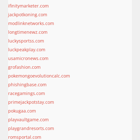
ifinitymarketer.com
jackpotkoning.com
modlinknetworks.com
longtimenewz.com
luckysportss.com
luckpeakplay.com
usamicronews.com
grofashion.com
pokemongoevolutioncalc.com
phishingbase.com
racegamings.com
primejackpotstay.com
pokugaa.com
playvaultgame.com
playgrandresorts.com
romsportal.com