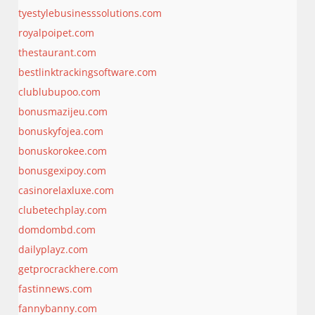
tyestylebusinesssolutions.com
royalpoipet.com
thestaurant.com
bestlinktrackingsoftware.com
clublubupoo.com
bonusmazijeu.com
bonuskyfojea.com
bonuskorokee.com
bonusgexipoy.com
casinorelaxluxe.com
clubetechplay.com
domdombd.com
dailyplayz.com
getprocrackhere.com
fastinnews.com
fannybanny.com