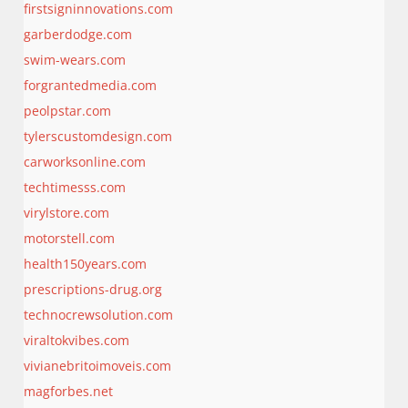
firstsigninnovations.com
garberdodge.com
swim-wears.com
forgrantedmedia.com
peolpstar.com
tylerscustomdesign.com
carworksonline.com
techtimesss.com
virylstore.com
motorstell.com
health150years.com
prescriptions-drug.org
technocrewsolution.com
viraltokvibes.com
vivianebritoimoveis.com
magforbes.net