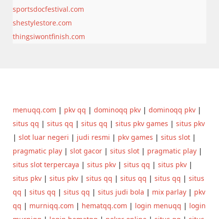
sportsdocfestival.com
shestylestore.com
thingsiwontfinish.com
menuqq.com
|
pkv qq
|
dominoqq pkv
|
dominoqq pkv
|
situs qq
|
situs qq
|
situs qq
|
situs pkv games
|
situs pkv
|
slot luar negeri
|
judi resmi
|
pkv games
|
situs slot
|
pragmatic play
|
slot gacor
|
situs slot
|
pragmatic play
|
situs slot terpercaya
|
situs pkv
|
situs qq
|
situs pkv
|
situs pkv
|
situs pkv
|
situs qq
|
situs qq
|
situs qq
|
situs
qq
|
situs qq
|
situs qq
|
situs judi bola
|
mix parlay
|
pkv
qq
|
murniqq.com
|
hematqq.com
|
login menuqq
|
login