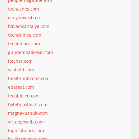
peoplemagazine.info
techashes.com
canyouwash.co
havadisantalya.com
techdtimes.com
techieboot.com
gundembalikesir.com
itechar.com
yesbold.com
healthhubzone.com
ebaraat.com
techjuiced.com
byteboosttech.com
magnexushub.com
virtuogoweb.com
biglotshours.com