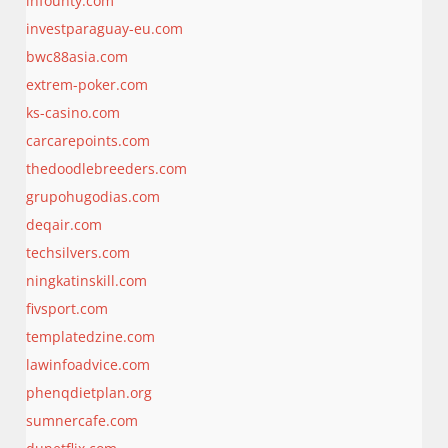
infounty.com
investparaguay-eu.com
bwc88asia.com
extrem-poker.com
ks-casino.com
carcarepoints.com
thedoodlebreeders.com
grupohugodias.com
deqair.com
techsilvers.com
ningkatinskill.com
fivsport.com
templatedzine.com
lawinfoadvice.com
phenqdietplan.org
sumnercafe.com