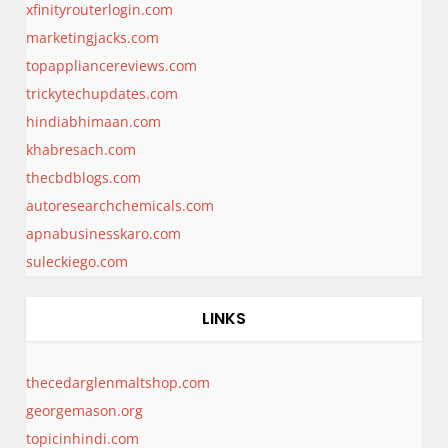
xfinityrouterlogin.com
marketingjacks.com
topappliancereviews.com
trickytechupdates.com
hindiabhimaan.com
khabresach.com
thecbdblogs.com
autoresearchchemicals.com
apnabusinesskaro.com
suleckiego.com
LINKS
thecedarglenmaltshop.com
georgemason.org
topicinhindi.com