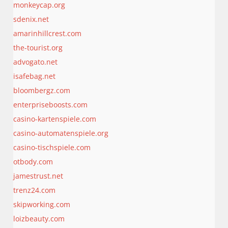
monkeycap.org
sdenix.net
amarinhillcrest.com
the-tourist.org
advogato.net
isafebag.net
bloombergz.com
enterpriseboosts.com
casino-kartenspiele.com
casino-automatenspiele.org
casino-tischspiele.com
otbody.com
jamestrust.net
trenz24.com
skipworking.com
loizbeauty.com