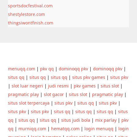
sportsdocfestival.com
shestylestore.com
thingsiwontfinish.com
menuqq.com
|
pkv qq
|
dominoqq pkv
|
dominoqq pkv
|
situs qq
|
situs qq
|
situs qq
|
situs pkv games
|
situs pkv
|
slot luar negeri
|
judi resmi
|
pkv games
|
situs slot
|
pragmatic play
|
slot gacor
|
situs slot
|
pragmatic play
|
situs slot terpercaya
|
situs pkv
|
situs qq
|
situs pkv
|
situs pkv
|
situs pkv
|
situs qq
|
situs qq
|
situs qq
|
situs
qq
|
situs qq
|
situs qq
|
situs judi bola
|
mix parlay
|
pkv
qq
|
murniqq.com
|
hematqq.com
|
login menuqq
|
login