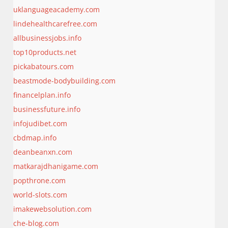
uklanguageacademy.com
lindehealthcarefree.com
allbusinessjobs.info
top10products.net
pickabatours.com
beastmode-bodybuilding.com
financelplan.info
businessfuture.info
infojudibet.com
cbdmap.info
deanbeanxn.com
matkarajdhanigame.com
popthrone.com
world-slots.com
imakewebsolution.com
che-blog.com