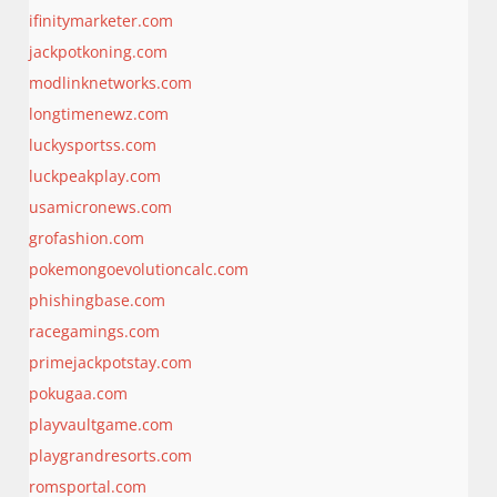
ifinitymarketer.com
jackpotkoning.com
modlinknetworks.com
longtimenewz.com
luckysportss.com
luckpeakplay.com
usamicronews.com
grofashion.com
pokemongoevolutioncalc.com
phishingbase.com
racegamings.com
primejackpotstay.com
pokugaa.com
playvaultgame.com
playgrandresorts.com
romsportal.com