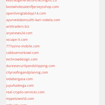
kastratigeneralcontractinginc.co
bestwholesalenfljerseysshop.com
openlivinglabdays14.com
ayurvedakonsultti-kari-nokela.com
antitraders.biz
aryanews24.com
xscape-it.com
777azino-mobile.com
cobbseniorbowl.com
technowdesign.com
durexsecurityandshipping.com
cityroofingandplannig.com
ivdabergasa.com
juyultadesga.com
real-crypto-services.com
mypetzworld.com