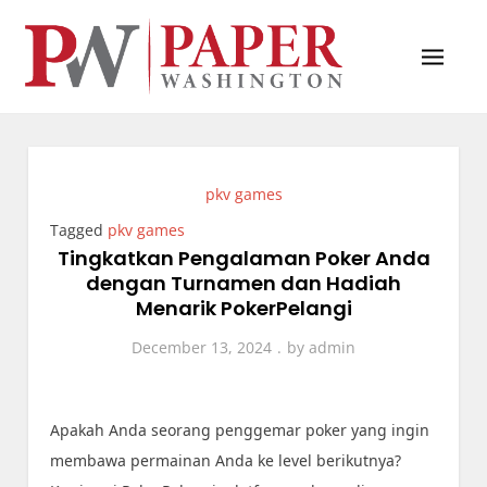
Skip
to
content
Agen Slot Gacor dengan Deposit Pulsa Tanpa
Pilih agen slot gacor dengan deposit pulsa tanpa potongan.
Potongan
Nikmati kemudahan bertransaksi dan peluang menang
besar tanpa biaya tambahan.
pkv games
Tagged
pkv games
Tingkatkan Pengalaman Poker Anda
dengan Turnamen dan Hadiah
Menarik PokerPelangi
December 13, 2024
by
admin
Apakah Anda seorang penggemar poker yang ingin
membawa permainan Anda ke level berikutnya?