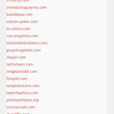
infounty.com
investparaguay-eu.com
bwc88asia.com
extrem-poker.com
ks-casino.com
carcarepoints.com
thedoodlebreeders.com
grupohugodias.com
deqair.com
techsilvers.com
ningkatinskill.com
fivsport.com
templatedzine.com
lawinfoadvice.com
phenqdietplan.org
sumnercafe.com