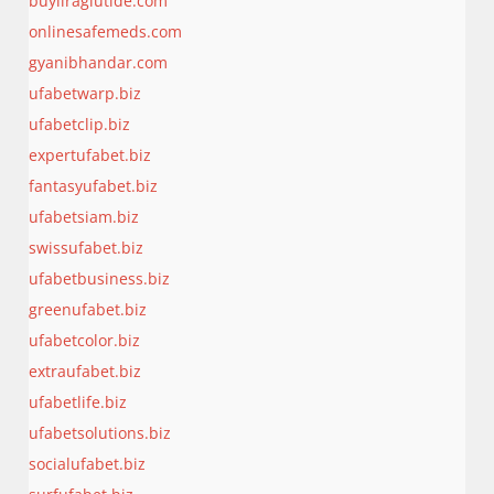
buyliraglutide.com
onlinesafemeds.com
gyanibhandar.com
ufabetwarp.biz
ufabetclip.biz
expertufabet.biz
fantasyufabet.biz
ufabetsiam.biz
swissufabet.biz
ufabetbusiness.biz
greenufabet.biz
ufabetcolor.biz
extraufabet.biz
ufabetlife.biz
ufabetsolutions.biz
socialufabet.biz