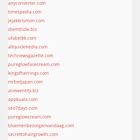
anyconverter.com
timespedia.com
jejakkrismon.com
diemthole.biz
ufabetkk.com
allquickmedia.com
technewsgazette.com
pureglowfacecream.com
kingofherrings.com
mrbetjapan.com
anewentity.biz
appkuala.com
seo7days.com
pureglowcream.com
bloemenbezorgenvandaag.com
secrettohairgrowth.com