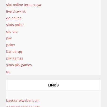
slot online terpercaya
live draw hk
qq online
situs poker
qiu qiu
pkv
poker
bandarqq
pkv games
situs pkv games
qq
LINKS
baeckereiweber.com