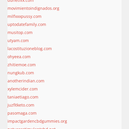
dunetflix.com
movimientoindignados.org
milfxxxpussy.com
uptodatefamily.com
musitop.com
utyam.com
lacostituzioneblog.com
ohyeea.com
zhitiemoe.com
nungkub.com
anotherindian.com
xylemcider.com
taniaetiago.com
juzfitketo.com
pasomaga.com
impactgardencbdgummies.org