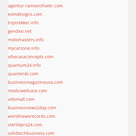
agentur-ramsenthaler.com
eomdesigns.com
triptrekker.info
gendxxi.net
motomasters.info
mycarzone.info
vibecasaconcepts.com
quantum24.info
quantenki.com
businessmagazineusa.com
medicwellcare.com
vidsmall.com
businessnews2day.com
worldnewsrecords.com
sterilepro24.com
solidtechbusiness.com