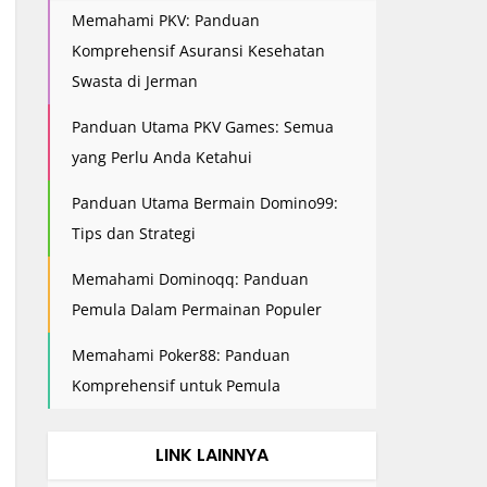
Memahami PKV: Panduan
Komprehensif Asuransi Kesehatan
Swasta di Jerman
Panduan Utama PKV Games: Semua
yang Perlu Anda Ketahui
Panduan Utama Bermain Domino99:
Tips dan Strategi
Memahami Dominoqq: Panduan
Pemula Dalam Permainan Populer
Memahami Poker88: Panduan
Komprehensif untuk Pemula
LINK LAINNYA