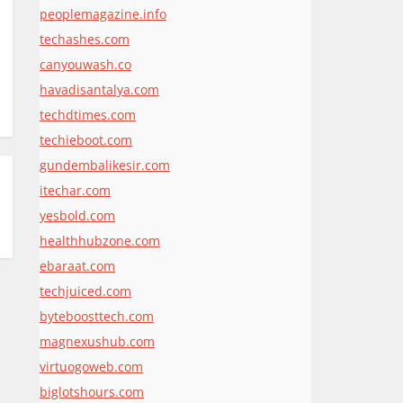
peoplemagazine.info
techashes.com
canyouwash.co
havadisantalya.com
techdtimes.com
techieboot.com
gundembalikesir.com
itechar.com
yesbold.com
healthhubzone.com
ebaraat.com
techjuiced.com
byteboosttech.com
magnexushub.com
virtuogoweb.com
biglotshours.com