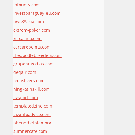
infounty.com
investparaguay-eu.com
bwc88asia.com
extrem-poker.com
ks-casino.com
carcarepoints.com
thedoodlebreeders.com
grupohugodias.com
deqair.com
techsilvers.com
ningkatinskill.com
fivsport.com
templatedzine.com
lawinfoadvice.com
phenqdietplan.org
sumnercafe.com