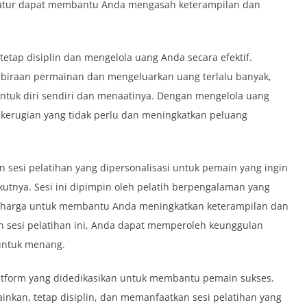
teratur dapat membantu Anda mengasah keterampilan dan
etap disiplin dan mengelola uang Anda secara efektif.
biraan permainan dan mengeluarkan uang terlalu banyak,
tuk diri sendiri dan menaatinya. Dengan mengelola uang
kerugian yang tidak perlu dan meningkatkan peluang
 sesi pelatihan yang dipersonalisasi untuk pemain yang ingin
utnya. Sesi ini dipimpin oleh pelatih berpengalaman yang
rharga untuk membantu Anda meningkatkan keterampilan dan
sesi pelatihan ini, Anda dapat memperoleh keunggulan
untuk menang.
tform yang didedikasikan untuk membantu pemain sukses.
an, tetap disiplin, dan memanfaatkan sesi pelatihan yang