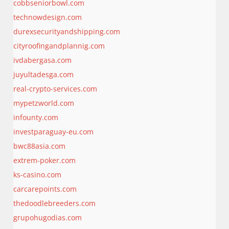
cobbseniorbowl.com
technowdesign.com
durexsecurityandshipping.com
cityroofingandplannig.com
ivdabergasa.com
juyultadesga.com
real-crypto-services.com
mypetzworld.com
infounty.com
investparaguay-eu.com
bwc88asia.com
extrem-poker.com
ks-casino.com
carcarepoints.com
thedoodlebreeders.com
grupohugodias.com