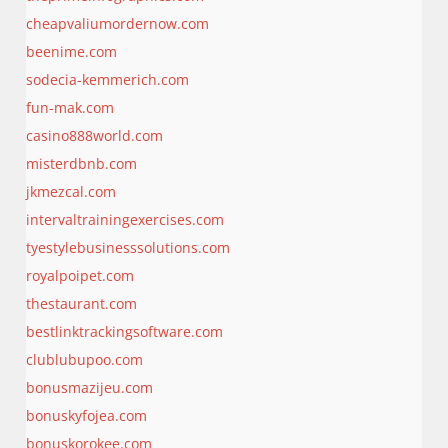
cheapvaliumordernow.com
beenime.com
sodecia-kemmerich.com
fun-mak.com
casino888world.com
misterdbnb.com
jkmezcal.com
intervaltrainingexercises.com
tyestylebusinesssolutions.com
royalpoipet.com
thestaurant.com
bestlinktrackingsoftware.com
clublubupoo.com
bonusmazijeu.com
bonuskyfojea.com
bonuskorokee.com