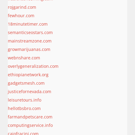
rojgarind.com
fewhour.com
18minutetimer.com
semanticseostars.com
mainstreamzone.com
growmarijuanas.com
webnshare.com
overlygeneralization.com
ethiopianetwork.org
gadgetsmesh.com
justicefornevada.com
leisuretours.info
hellotbsbro.com
farmandpetscare.com
computingservice.info
caiofracini.com