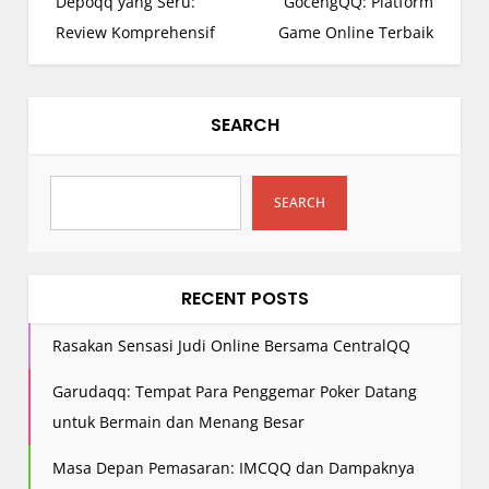
Depoqq yang Seru:
GocengQQ: Platform
t
Review Komprehensif
Game Online Terbaik
n
a
v
SEARCH
i
g
a
SEARCH
t
i
o
RECENT POSTS
n
Rasakan Sensasi Judi Online Bersama CentralQQ
Garudaqq: Tempat Para Penggemar Poker Datang
untuk Bermain dan Menang Besar
Masa Depan Pemasaran: IMCQQ dan Dampaknya