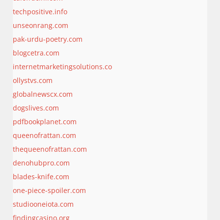
techpositive.info
unseonrang.com
pak-urdu-poetry.com
blogcetra.com
internetmarketingsolutions.co
ollystvs.com
globalnewscx.com
dogslives.com
pdfbookplanet.com
queenofrattan.com
thequeenofrattan.com
denohubpro.com
blades-knife.com
one-piece-spoiler.com
studiooneiota.com
findingcasino.org