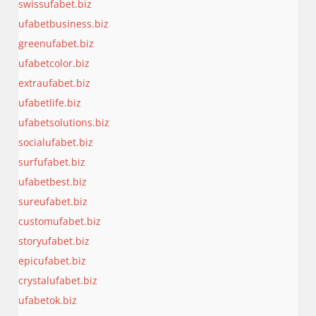
swissufabet.biz
ufabetbusiness.biz
greenufabet.biz
ufabetcolor.biz
extraufabet.biz
ufabetlife.biz
ufabetsolutions.biz
socialufabet.biz
surfufabet.biz
ufabetbest.biz
sureufabet.biz
customufabet.biz
storyufabet.biz
epicufabet.biz
crystalufabet.biz
ufabetok.biz