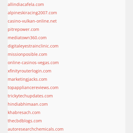
allindiacafela.com
alpineskiracing2007.com
casino-vulkan-online.net
pitrepower.com
mediatown360.com
digitaleyestrainclinic.com
missionposible.com
online-casinos-vegas.com
xfinityrouterlogin.com
marketingjacks.com
topappliancereviews.com
trickytechupdates.com
hindiabhimaan.com
khabresach.com
thecbdblogs.com
autoresearchchemicals.com