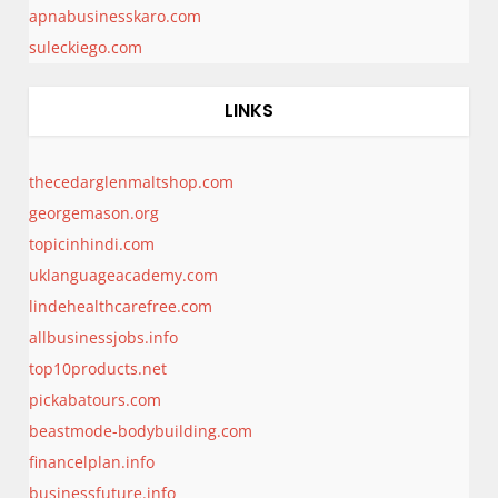
apnabusinesskaro.com
suleckiego.com
LINKS
thecedarglenmaltshop.com
georgemason.org
topicinhindi.com
uklanguageacademy.com
lindehealthcarefree.com
allbusinessjobs.info
top10products.net
pickabatours.com
beastmode-bodybuilding.com
financelplan.info
businessfuture.info