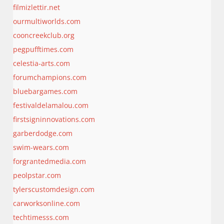
filmizlettir.net
ourmultiworlds.com
cooncreekclub.org
pegpufftimes.com
celestia-arts.com
forumchampions.com
bluebargames.com
festivaldelamalou.com
firstsigninnovations.com
garberdodge.com
swim-wears.com
forgrantedmedia.com
peolpstar.com
tylerscustomdesign.com
carworksonline.com
techtimesss.com