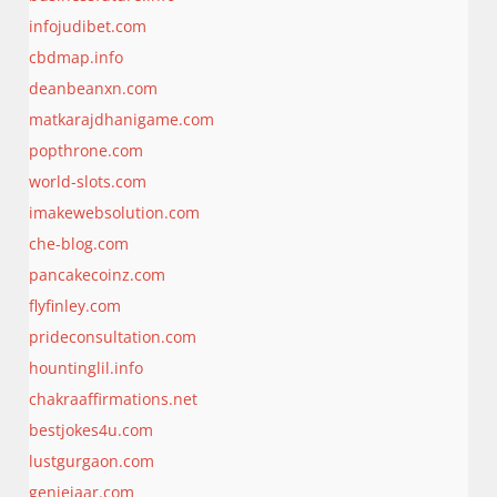
infojudibet.com
cbdmap.info
deanbeanxn.com
matkarajdhanigame.com
popthrone.com
world-slots.com
imakewebsolution.com
che-blog.com
pancakecoinz.com
flyfinley.com
prideconsultation.com
hountinglil.info
chakraaffirmations.net
bestjokes4u.com
lustgurgaon.com
geniejaar.com