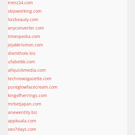
trenz24.com
skipworking.com
loizbeauty.com
anyconverter.com
timespedia.com
jejakkrismon.com
diemthole.biz
ufabetkk.com
allquickmedia.com
technewsgazette.com
pureglowfacecream.com
kingofherrings.com
mrbetjapan.com
anewentity.biz
appkuala.com
seo7days.com