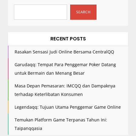
g
a
SEARCH
t
i
o
RECENT POSTS
n
Rasakan Sensasi Judi Online Bersama CentralQQ
Garudaqq: Tempat Para Penggemar Poker Datang
untuk Bermain dan Menang Besar
Masa Depan Pemasaran: IMCQQ dan Dampaknya
terhadap Keterlibatan Konsumen
Legendaqq: Tujuan Utama Penggemar Game Online
Temukan Platform Game Terpanas Tahun Ini:
Taipanqqasia