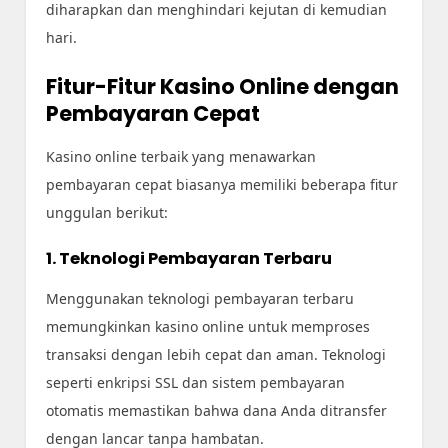
diharapkan dan menghindari kejutan di kemudian
hari.
Fitur-Fitur Kasino Online dengan
Pembayaran Cepat
Kasino online terbaik yang menawarkan
pembayaran cepat biasanya memiliki beberapa fitur
unggulan berikut:
1. Teknologi Pembayaran Terbaru
Menggunakan teknologi pembayaran terbaru
memungkinkan kasino online untuk memproses
transaksi dengan lebih cepat dan aman. Teknologi
seperti enkripsi SSL dan sistem pembayaran
otomatis memastikan bahwa dana Anda ditransfer
dengan lancar tanpa hambatan.