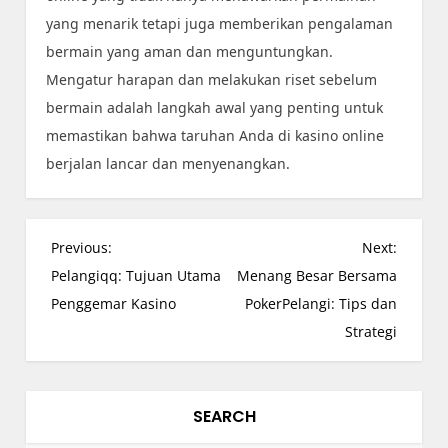
yang menarik tetapi juga memberikan pengalaman
bermain yang aman dan menguntungkan.
Mengatur harapan dan melakukan riset sebelum
bermain adalah langkah awal yang penting untuk
memastikan bahwa taruhan Anda di kasino online
berjalan lancar dan menyenangkan.
P
Previous:
Next:
o
Pelangiqq: Tujuan Utama
Menang Besar Bersama
s
Penggemar Kasino
PokerPelangi: Tips dan
t
Strategi
n
a
v
SEARCH
i