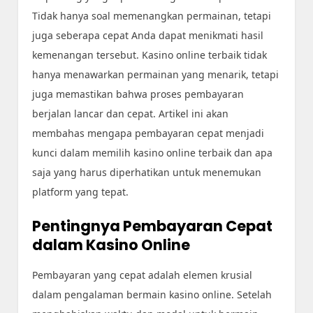
Tidak hanya soal memenangkan permainan, tetapi
juga seberapa cepat Anda dapat menikmati hasil
kemenangan tersebut. Kasino online terbaik tidak
hanya menawarkan permainan yang menarik, tetapi
juga memastikan bahwa proses pembayaran
berjalan lancar dan cepat. Artikel ini akan
membahas mengapa pembayaran cepat menjadi
kunci dalam memilih kasino online terbaik dan apa
saja yang harus diperhatikan untuk menemukan
platform yang tepat.
Pentingnya Pembayaran Cepat
dalam Kasino Online
Pembayaran yang cepat adalah elemen krusial
dalam pengalaman bermain kasino online. Setelah