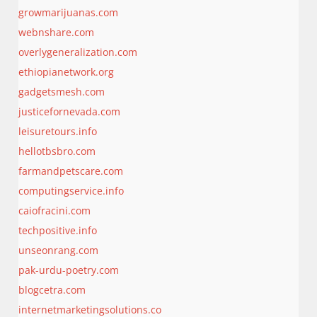
growmarijuanas.com
webnshare.com
overlygeneralization.com
ethiopianetwork.org
gadgetsmesh.com
justicefornevada.com
leisuretours.info
hellotbsbro.com
farmandpetscare.com
computingservice.info
caiofracini.com
techpositive.info
unseonrang.com
pak-urdu-poetry.com
blogcetra.com
internetmarketingsolutions.co