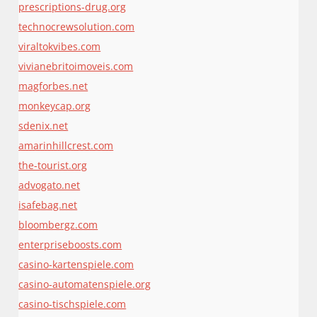
prescriptions-drug.org
technocrewsolution.com
viraltokvibes.com
vivianebritoimoveis.com
magforbes.net
monkeycap.org
sdenix.net
amarinhillcrest.com
the-tourist.org
advogato.net
isafebag.net
bloombergz.com
enterpriseboosts.com
casino-kartenspiele.com
casino-automatenspiele.org
casino-tischspiele.com