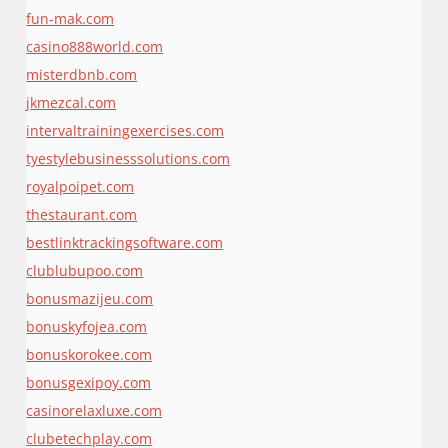
fun-mak.com
casino888world.com
misterdbnb.com
jkmezcal.com
intervaltrainingexercises.com
tyestylebusinesssolutions.com
royalpoipet.com
thestaurant.com
bestlinktrackingsoftware.com
clublubupoo.com
bonusmazijeu.com
bonuskyfojea.com
bonuskorokee.com
bonusgexipoy.com
casinorelaxluxe.com
clubetechplay.com