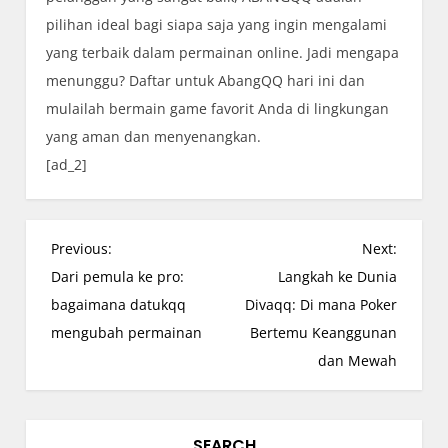
pilihan ideal bagi siapa saja yang ingin mengalami
yang terbaik dalam permainan online. Jadi mengapa
menunggu? Daftar untuk AbangQQ hari ini dan
mulailah bermain game favorit Anda di lingkungan
yang aman dan menyenangkan.
[ad_2]
P
Previous:
Next:
o
Dari pemula ke pro:
Langkah ke Dunia
s
bagaimana datukqq
Divaqq: Di mana Poker
t
mengubah permainan
Bertemu Keanggunan
n
dan Mewah
a
v
i
SEARCH