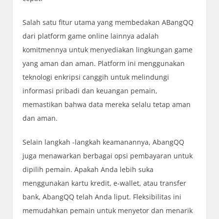
Salah satu fitur utama yang membedakan ABangQQ
dari platform game online lainnya adalah
komitmennya untuk menyediakan lingkungan game
yang aman dan aman. Platform ini menggunakan
teknologi enkripsi canggih untuk melindungi
informasi pribadi dan keuangan pemain,
memastikan bahwa data mereka selalu tetap aman
dan aman.
Selain langkah -langkah keamanannya, AbangQQ
juga menawarkan berbagai opsi pembayaran untuk
dipilih pemain. Apakah Anda lebih suka
menggunakan kartu kredit, e-wallet, atau transfer
bank, AbangQQ telah Anda liput. Fleksibilitas ini
memudahkan pemain untuk menyetor dan menarik