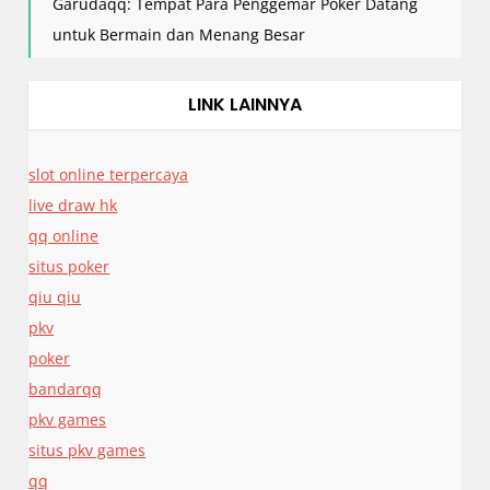
Garudaqq: Tempat Para Penggemar Poker Datang
untuk Bermain dan Menang Besar
LINK LAINNYA
slot online terpercaya
live draw hk
qq online
situs poker
qiu qiu
pkv
poker
bandarqq
pkv games
situs pkv games
qq