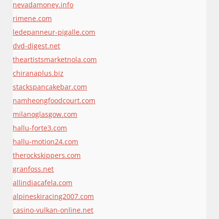
nevadamoney.info
rimene.com
ledepanneur-pigalle.com
dvd-digest.net
theartistsmarketnola.com
chiranaplus.biz
stackspancakebar.com
namheongfoodcourt.com
milanoglasgow.com
hallu-forte3.com
hallu-motion24.com
therockskippers.com
granfoss.net
allindiacafela.com
alpineskiracing2007.com
casino-vulkan-online.net