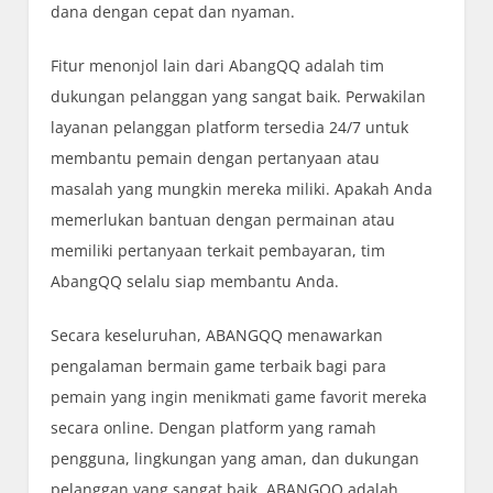
dana dengan cepat dan nyaman.
Fitur menonjol lain dari AbangQQ adalah tim
dukungan pelanggan yang sangat baik. Perwakilan
layanan pelanggan platform tersedia 24/7 untuk
membantu pemain dengan pertanyaan atau
masalah yang mungkin mereka miliki. Apakah Anda
memerlukan bantuan dengan permainan atau
memiliki pertanyaan terkait pembayaran, tim
AbangQQ selalu siap membantu Anda.
Secara keseluruhan, ABANGQQ menawarkan
pengalaman bermain game terbaik bagi para
pemain yang ingin menikmati game favorit mereka
secara online. Dengan platform yang ramah
pengguna, lingkungan yang aman, dan dukungan
pelanggan yang sangat baik, ABANGQQ adalah