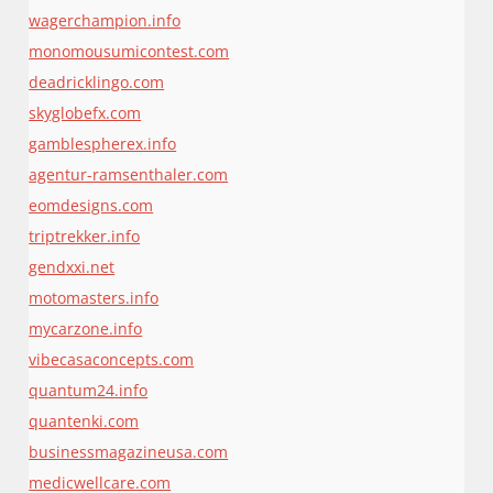
wagerchampion.info
monomousumicontest.com
deadricklingo.com
skyglobefx.com
gamblespherex.info
agentur-ramsenthaler.com
eomdesigns.com
triptrekker.info
gendxxi.net
motomasters.info
mycarzone.info
vibecasaconcepts.com
quantum24.info
quantenki.com
businessmagazineusa.com
medicwellcare.com