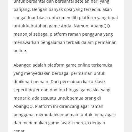
untuk bersantai dan bersantai setelah hari yang
panjang. Dengan banyak opsi yang tersedia, akan
sangat luar biasa untuk memilih platform yang tepat
untuk kebutuhan game Anda. Namun, AbangQQ
menonjol sebagai platform ramah pengguna yang
menawarkan pengalaman terbaik dalam permainan
online.
Abangqq adalah platform game online terkemuka
yang menyediakan berbagai permainan untuk
dinikmati pemain. Dari permainan kartu klasik
seperti poker dan domino hingga game slot yang
menarik, ada sesuatu untuk semua orang di
AbangQQ. Platform ini dirancang agar ramah
pengguna, memudahkan pemain untuk menavigasi
dan menemukan game favorit mereka dengan
cepat.