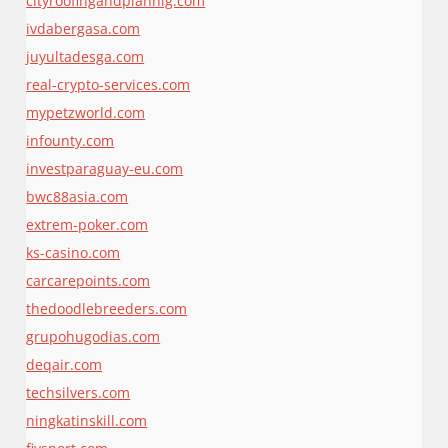
cityroofingandplannig.com
ivdabergasa.com
juyultadesga.com
real-crypto-services.com
mypetzworld.com
infounty.com
investparaguay-eu.com
bwc88asia.com
extrem-poker.com
ks-casino.com
carcarepoints.com
thedoodlebreeders.com
grupohugodias.com
deqair.com
techsilvers.com
ningkatinskill.com