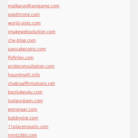
matkarajdhanigame.com
popthrone.com
world-slots.com
imakewebsolution.com
che-blog.com
pancakecoinz.com
flyfinley.com
prideconsultation.com
hountinglil.info
chakraaffirmations.net
bestjokes4u.com
lustgurgaon.com
geniejaar.com
bobbyslot.com
11placemoulin.com
mintz360.com