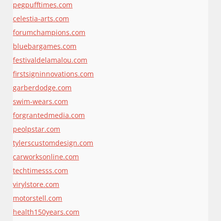
pegpufftimes.com
celestia-arts.com
forumchampions.com
bluebargames.com
festivaldelamalou.com
firstsigninnovations.com
garberdodge.com
swim-wears.com
forgrantedmedia.com
peolpstar.com
tylerscustomdesign.com
carworksonline.com
techtimesss.com
virylstore.com
motorstell.com
health150years.com