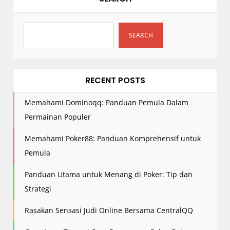
g
a
t
SEARCH
i
o
n
RECENT POSTS
Memahami Dominoqq: Panduan Pemula Dalam
Permainan Populer
Memahami Poker88: Panduan Komprehensif untuk
Pemula
Panduan Utama untuk Menang di Poker: Tip dan
Strategi
Rasakan Sensasi Judi Online Bersama CentralQQ