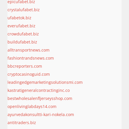
epicufabet.biz
crystalufabet.biz
ufabetok.biz
everufabet.biz
crowdufabet.biz
buildufabet.biz
alltransportnews.com
fashiontrandsnews.com
bbcreporters.com
cryptocasinoguid.com
leadingedgemarketingsolutionsmi.com
kastratigeneralcontractinginc.co
bestwholesalenfljerseysshop.com
openlivinglabdays14.com
ayurvedakonsultti-kari-nokela.com
antitraders.biz