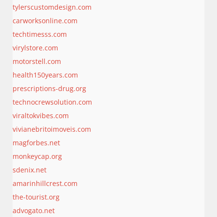
tylerscustomdesign.com
carworksonline.com
techtimesss.com
virylstore.com
motorstell.com
health150years.com
prescriptions-drug.org
technocrewsolution.com
viraltokvibes.com
vivianebritoimoveis.com
magforbes.net
monkeycap.org
sdenix.net
amarinhillcrest.com
the-tourist.org
advogato.net