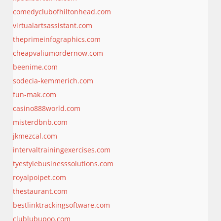
comedyclubofhiltonhead.com
virtualartsassistant.com
theprimeinfographics.com
cheapvaliumordernow.com
beenime.com
sodecia-kemmerich.com
fun-mak.com
casino888world.com
misterdbnb.com
jkmezcal.com
intervaltrainingexercises.com
tyestylebusinesssolutions.com
royalpoipet.com
thestaurant.com
bestlinktrackingsoftware.com
clublubupoo.com