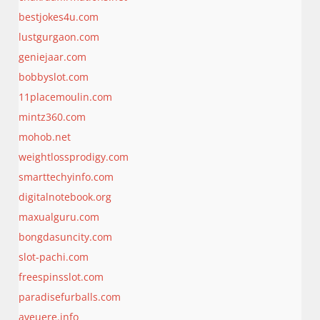
bestjokes4u.com
lustgurgaon.com
geniejaar.com
bobbyslot.com
11placemoulin.com
mintz360.com
mohob.net
weightlossprodigy.com
smarttechyinfo.com
digitalnotebook.org
maxualguru.com
bongdasuncity.com
slot-pachi.com
freespinsslot.com
paradisefurballs.com
aveuere.info