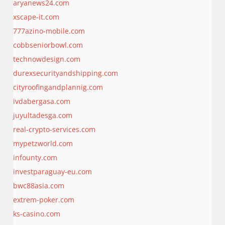
aryanews24.com
xscape-it.com
777azino-mobile.com
cobbseniorbowl.com
technowdesign.com
durexsecurityandshipping.com
cityroofingandplannig.com
ivdabergasa.com
juyultadesga.com
real-crypto-services.com
mypetzworld.com
infounty.com
investparaguay-eu.com
bwc88asia.com
extrem-poker.com
ks-casino.com