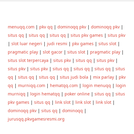
menuqq.com
|
pkv qq
|
dominoqq pkv
|
dominoqq pkv
|
situs qq
|
situs qq
|
situs qq
|
situs pkv games
|
situs pkv
|
slot luar negeri
|
judi resmi
|
pkv games
|
situs slot
|
pragmatic play
|
slot gacor
|
situs slot
|
pragmatic play
|
situs slot terpercaya
|
situs pkv
|
situs qq
|
situs pkv
|
situs pkv
|
situs pkv
|
situs qq
|
situs qq
|
situs qq
|
situs
qq
|
situs qq
|
situs qq
|
situs judi bola
|
mix parlay
|
pkv
qq
|
murniqq.com
|
hematqq.com
|
login menuqq
|
login
murniqq
|
login hematqq
|
poker online
|
situs qq
|
situs
pkv games
|
situs qq
|
link slot
|
link slot
|
link slot
|
dominoqq pkv
|
situs qq
|
dominoqq
|
jurusqq.pkvgamesresmi.org