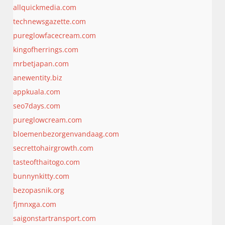
allquickmedia.com
technewsgazette.com
pureglowfacecream.com
kingofherrings.com
mrbetjapan.com
anewentity.biz
appkuala.com
seo7days.com
pureglowcream.com
bloemenbezorgenvandaag.com
secrettohairgrowth.com
tasteofthaitogo.com
bunnynkitty.com
bezopasnik.org
fjmnxga.com
saigonstartransport.com