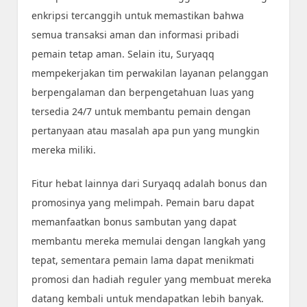
enkripsi tercanggih untuk memastikan bahwa
semua transaksi aman dan informasi pribadi
pemain tetap aman. Selain itu, Suryaqq
mempekerjakan tim perwakilan layanan pelanggan
berpengalaman dan berpengetahuan luas yang
tersedia 24/7 untuk membantu pemain dengan
pertanyaan atau masalah apa pun yang mungkin
mereka miliki.
Fitur hebat lainnya dari Suryaqq adalah bonus dan
promosinya yang melimpah. Pemain baru dapat
memanfaatkan bonus sambutan yang dapat
membantu mereka memulai dengan langkah yang
tepat, sementara pemain lama dapat menikmati
promosi dan hadiah reguler yang membuat mereka
datang kembali untuk mendapatkan lebih banyak.