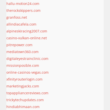
hallu-motion24.com
therockskippers.com
granfoss.net
allindiacafela.com
alpineskiracing2007.com
casino-vulkan-online.net
pitrepower.com
mediatown360.com
digitaleyestrainclinic.com
missionposible.com
online-casinos-vegas.com
xfinityrouterlogin.com
marketingjacks.com
topappliancereviews.com
trickytechupdates.com
hindiabhimaan.com