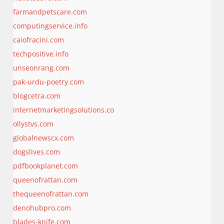
farmandpetscare.com
computingservice.info
caiofracini.com
techpositive.info
unseonrang.com
pak-urdu-poetry.com
blogcetra.com
internetmarketingsolutions.co
ollystvs.com
globalnewscx.com
dogslives.com
pdfbookplanet.com
queenofrattan.com
thequeenofrattan.com
denohubpro.com
blades-knife.com