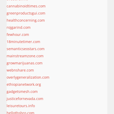
cannabinoidtimes.com
greenproductsgui.com
healthconcerning.com
rojgarind.com
fewhour.com
18minutetimer.com
semanticseostars.com
mainstreamzone.com
growmarijuanas.com
webnshare.com
overlygeneralization.com
ethiopianetwork.org
gadgetsmesh.com
justicefornevada.com
leisuretours.info
hellotbsbro.com