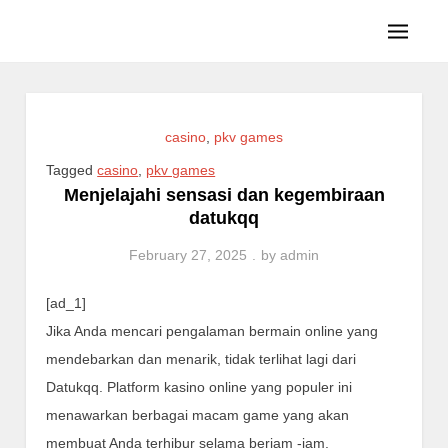
Skip
to
Agen Slot Gacor dengan Deposit Pulsa Tanpa
Pilih agen slot gacor dengan deposit pulsa tanpa potongan.
content
Potongan
Nikmati kemudahan bertransaksi dan peluang menang besar
tanpa biaya tambahan.
casino
,
pkv games
Tagged
casino
,
pkv games
Menjelajahi sensasi dan kegembiraan
datukqq
February 27, 2025
by
admin
[ad_1]
Jika Anda mencari pengalaman bermain online yang
mendebarkan dan menarik, tidak terlihat lagi dari
Datukqq. Platform kasino online yang populer ini
menawarkan berbagai macam game yang akan
membuat Anda terhibur selama berjam -jam.