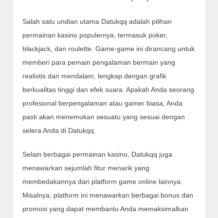
Salah satu undian utama Datukqq adalah pilihan
permainan kasino populernya, termasuk poker,
blackjack, dan roulette. Game-game ini dirancang untuk
memberi para pemain pengalaman bermain yang
realistis dan mendalam, lengkap dengan grafik
berkualitas tinggi dan efek suara. Apakah Anda seorang
profesional berpengalaman atau gamer biasa, Anda
pasti akan menemukan sesuatu yang sesuai dengan
selera Anda di Datukqq.
Selain berbagai permainan kasino, Datukqq juga
menawarkan sejumlah fitur menarik yang
membedakannya dari platform game online lainnya.
Misalnya, platform ini menawarkan berbagai bonus dan
promosi yang dapat membantu Anda memaksimalkan