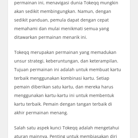
permainan ini, menavigasi dunia Tokeqq mungkin
akan sedikit membingungkan. Namun, dengan
sedikit panduan, pemula dapat dengan cepat
memahami dan mulai menikmati semua yang
ditawarkan permainan menarik ini.
Tokeqq merupakan permainan yang memadukan
unsur strategi, keberuntungan, dan keterampilan.
Tujuan permainan ini adalah untuk membuat kartu
terbaik menggunakan kombinasi kartu. Setiap
pemain diberikan satu kartu, dan mereka harus
menggunakan kartu-kartu ini untuk membentuk
kartu terbaik. Pemain dengan tangan terbaik di
akhir permainan menang.
Salah satu aspek kunci Tokeqq adalah mengetahui
aturan mainnya. Penting untuk membiasakan diri