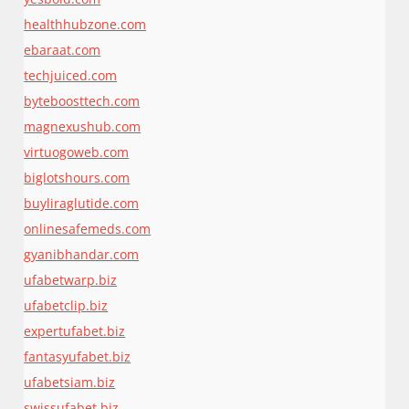
healthhubzone.com
ebaraat.com
techjuiced.com
byteboosttech.com
magnexushub.com
virtuogoweb.com
biglotshours.com
buyliraglutide.com
onlinesafemeds.com
gyanibhandar.com
ufabetwarp.biz
ufabetclip.biz
expertufabet.biz
fantasyufabet.biz
ufabetsiam.biz
swissufabet.biz