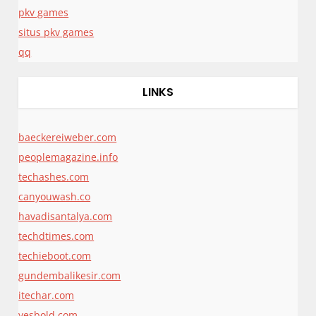
pkv games
situs pkv games
qq
LINKS
baeckereiweber.com
peoplemagazine.info
techashes.com
canyouwash.co
havadisantalya.com
techdtimes.com
techieboot.com
gundembalikesir.com
itechar.com
yesbold.com