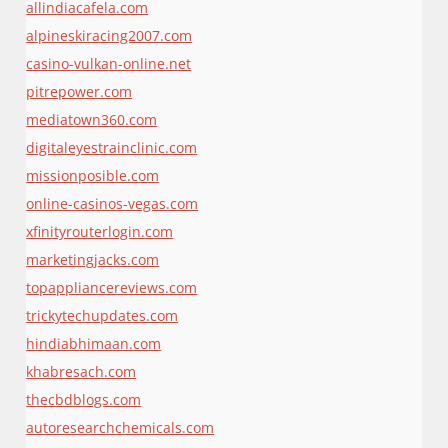
allindiacafela.com
alpineskiracing2007.com
casino-vulkan-online.net
pitrepower.com
mediatown360.com
digitaleyestrainclinic.com
missionposible.com
online-casinos-vegas.com
xfinityrouterlogin.com
marketingjacks.com
topappliancereviews.com
trickytechupdates.com
hindiabhimaan.com
khabresach.com
thecbdblogs.com
autoresearchchemicals.com