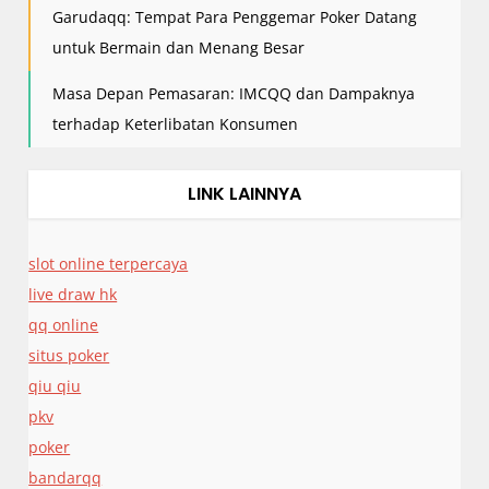
Garudaqq: Tempat Para Penggemar Poker Datang
untuk Bermain dan Menang Besar
Masa Depan Pemasaran: IMCQQ dan Dampaknya
terhadap Keterlibatan Konsumen
LINK LAINNYA
slot online terpercaya
live draw hk
qq online
situs poker
qiu qiu
pkv
poker
bandarqq