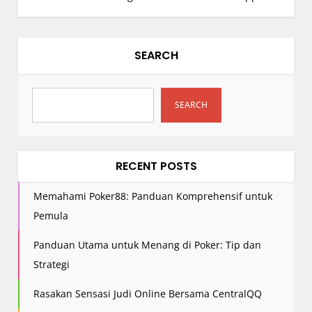
n
a
v
SEARCH
i
g
a
SEARCH
t
i
o
RECENT POSTS
n
Memahami Poker88: Panduan Komprehensif untuk
Pemula
Panduan Utama untuk Menang di Poker: Tip dan
Strategi
Rasakan Sensasi Judi Online Bersama CentralQQ