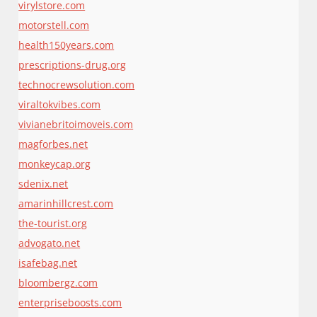
virylstore.com
motorstell.com
health150years.com
prescriptions-drug.org
technocrewsolution.com
viraltokvibes.com
vivianebritoimoveis.com
magforbes.net
monkeycap.org
sdenix.net
amarinhillcrest.com
the-tourist.org
advogato.net
isafebag.net
bloombergz.com
enterpriseboosts.com