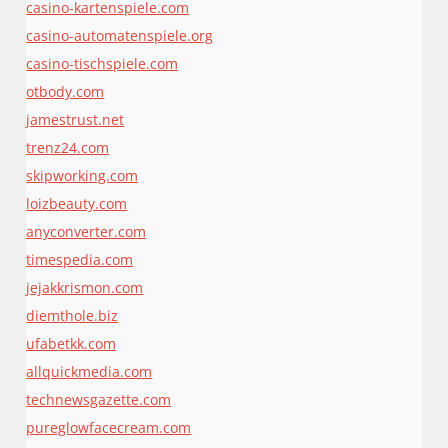
casino-kartenspiele.com
casino-automatenspiele.org
casino-tischspiele.com
otbody.com
jamestrust.net
trenz24.com
skipworking.com
loizbeauty.com
anyconverter.com
timespedia.com
jejakkrismon.com
diemthole.biz
ufabetkk.com
allquickmedia.com
technewsgazette.com
pureglowfacecream.com