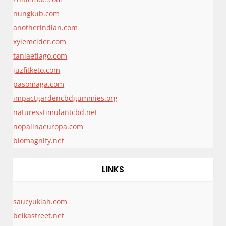
nungkub.com
anotherindian.com
xylemcider.com
taniaetiago.com
juzfitketo.com
pasomaga.com
impactgardencbdgummies.org
naturesstimulantcbd.net
nopalinaeuropa.com
biomagnify.net
LINKS
saucyukiah.com
beikastreet.net