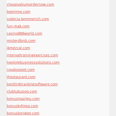
cheapvaliumordernow.com
beenime.com
sodecia-kemmerich.com
fun-mak.com
casino888world.com
misterdbnb.com
jkmezcal.com
intervaltrainingexercises.com
tyestylebusinesssolutions.com
royalpoipet.com
thestaurant.com
bestlinktrackingsoftware.com
clublubupoo.com
bonusmazijeu.com
bonuskyfojea.com
bonuskorokee.com