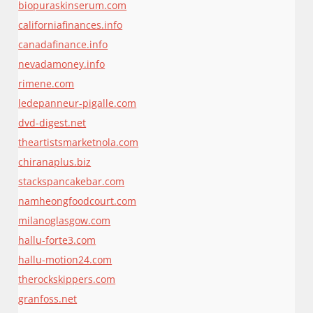
biopuraskinserum.com
californiafinances.info
canadafinance.info
nevadamoney.info
rimene.com
ledepanneur-pigalle.com
dvd-digest.net
theartistsmarketnola.com
chiranaplus.biz
stackspancakebar.com
namheongfoodcourt.com
milanoglasgow.com
hallu-forte3.com
hallu-motion24.com
therockskippers.com
granfoss.net