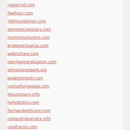
rojgarind.com
fewhour.com
18minutetimer.com
semanticseostars.com
mainstreamzone.com
growmarijuanas.com
webnshare.com
overlygeneralization.com
ethiopianetwork.org
gadgetsmesh.com
justicefornevada.com
leisuretours.info
hellotbsbro.com
farmandpetscare.com
computingservice.info
caiofracini.com