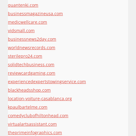
quantenki.com
businessmagazineusa.com
medicwellcare.com
vidsmall.com
businessnews2day.com
worldnewsrecords.com
sterilepro24.com
solidtechbusiness.com
reviewcardgaming.com
experiencedexpertstowingservice.com
blackheadsshop.com
location-voiture-casablanca.org
kpaulbartelme.com
comedyclubofhiltonhead.com
virtualartsassistant.com
theprimeinfographics.com