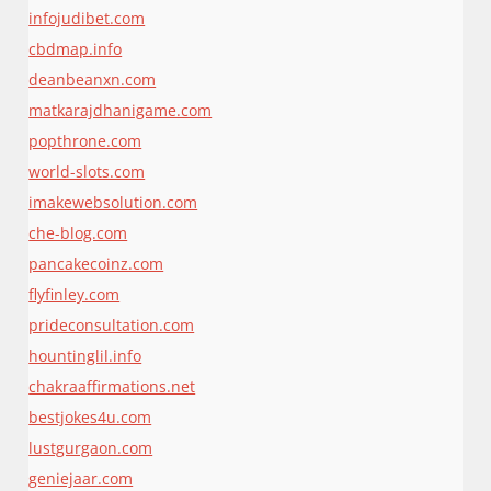
infojudibet.com
cbdmap.info
deanbeanxn.com
matkarajdhanigame.com
popthrone.com
world-slots.com
imakewebsolution.com
che-blog.com
pancakecoinz.com
flyfinley.com
prideconsultation.com
hountinglil.info
chakraaffirmations.net
bestjokes4u.com
lustgurgaon.com
geniejaar.com