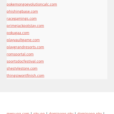
pokemongoevolutioncalc.com
phishingbase.com
racegamings.com
primejackpotstay.com
pokugaa.com
playvaultgame.com
playgrandresorts.com
romsportal.com
sportsdocfestival.com
shestylestore.com
thingsiwontfinish.com
menuqq.com
|
pkv qq
|
dominoqq pkv
|
dominoqq pkv
|