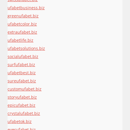
ufabetbusiness.biz
greenufabet.biz
ufabetcolor.biz
extraufabet.biz
ufabetlife.biz
ufabetsolutions.biz
socialufabet.biz
surfufabet.biz
ufabetbest.biz
sureufabet.biz
customufabet.biz
storyufabet.biz
epicufabet.biz
crystalufabet.biz
ufabetok.biz
everufabet.biz