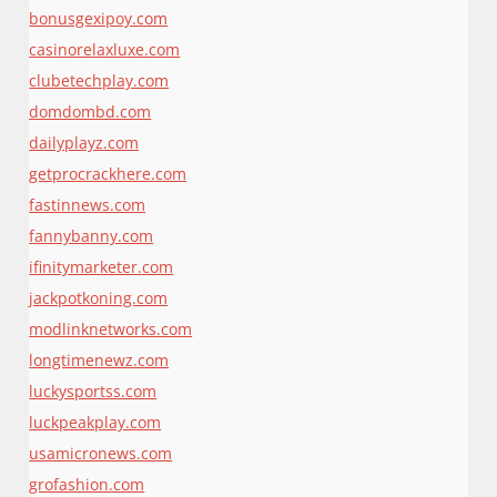
bonusgexipoy.com
casinorelaxluxe.com
clubetechplay.com
domdombd.com
dailyplayz.com
getprocrackhere.com
fastinnews.com
fannybanny.com
ifinitymarketer.com
jackpotkoning.com
modlinknetworks.com
longtimenewz.com
luckysportss.com
luckpeakplay.com
usamicronews.com
grofashion.com