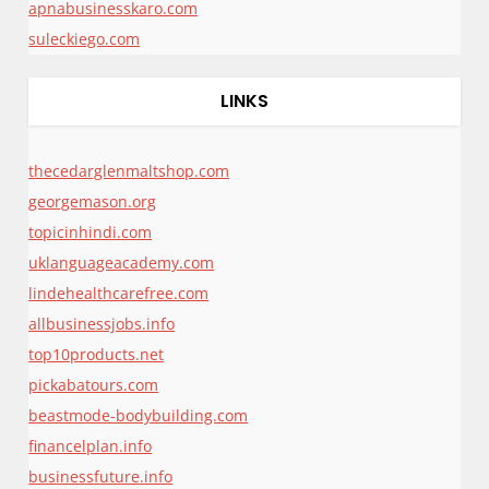
apnabusinesskaro.com
suleckiego.com
LINKS
thecedarglenmaltshop.com
georgemason.org
topicinhindi.com
uklanguageacademy.com
lindehealthcarefree.com
allbusinessjobs.info
top10products.net
pickabatours.com
beastmode-bodybuilding.com
financelplan.info
businessfuture.info