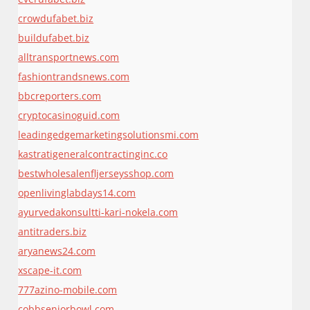
crowdufabet.biz
buildufabet.biz
alltransportnews.com
fashiontrandsnews.com
bbcreporters.com
cryptocasinoguid.com
leadingedgemarketingsolutionsmi.com
kastratigeneralcontractinginc.co
bestwholesalenfljerseysshop.com
openlivinglabdays14.com
ayurvedakonsultti-kari-nokela.com
antitraders.biz
aryanews24.com
xscape-it.com
777azino-mobile.com
cobbseniorbowl.com