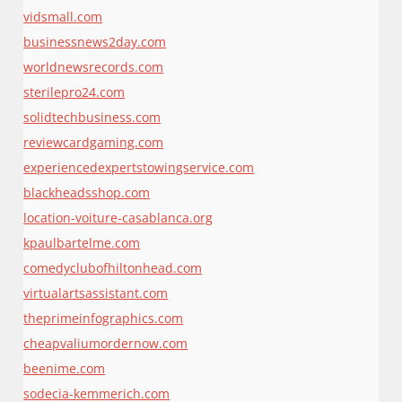
vidsmall.com
businessnews2day.com
worldnewsrecords.com
sterilepro24.com
solidtechbusiness.com
reviewcardgaming.com
experiencedexpertstowingservice.com
blackheadsshop.com
location-voiture-casablanca.org
kpaulbartelme.com
comedyclubofhiltonhead.com
virtualartsassistant.com
theprimeinfographics.com
cheapvaliumordernow.com
beenime.com
sodecia-kemmerich.com