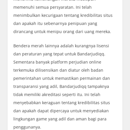
memenuhi semua persyaratan. Ini telah
menimbulkan kecurigaan tentang kredibilitas situs
dan apakah itu sebenarnya penipuan yang
dirancang untuk menipu orang dari uang mereka.
Bendera merah lainnya adalah kurangnya lisensi
dan peraturan yang tepat untuk Bandarjudiqq.
Sementara banyak platform perjudian online
terkemuka dilisensikan dan diatur oleh badan
pemerintahan untuk memastikan permainan dan
transparansi yang adil, Bandarjudiqq tampaknya
tidak memiliki akreditasi seperti itu. Ini telah
menyebabkan keraguan tentang kredibilitas situs
dan apakah dapat dipercaya untuk menyediakan
lingkungan game yang adil dan aman bagi para
penggunanya.