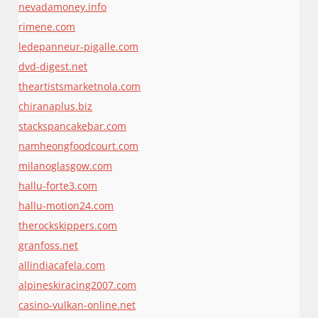
nevadamoney.info
rimene.com
ledepanneur-pigalle.com
dvd-digest.net
theartistsmarketnola.com
chiranaplus.biz
stackspancakebar.com
namheongfoodcourt.com
milanoglasgow.com
hallu-forte3.com
hallu-motion24.com
therockskippers.com
granfoss.net
allindiacafela.com
alpineskiracing2007.com
casino-vulkan-online.net