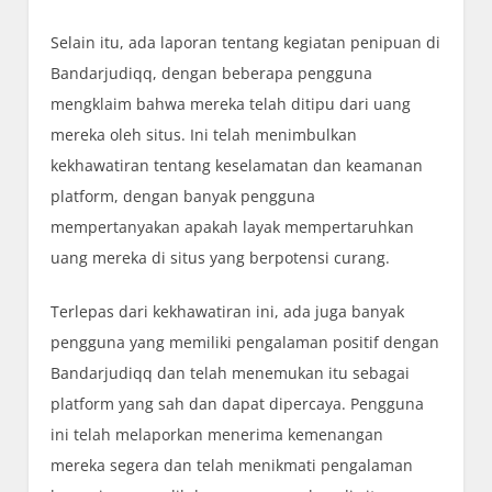
Selain itu, ada laporan tentang kegiatan penipuan di
Bandarjudiqq, dengan beberapa pengguna
mengklaim bahwa mereka telah ditipu dari uang
mereka oleh situs. Ini telah menimbulkan
kekhawatiran tentang keselamatan dan keamanan
platform, dengan banyak pengguna
mempertanyakan apakah layak mempertaruhkan
uang mereka di situs yang berpotensi curang.
Terlepas dari kekhawatiran ini, ada juga banyak
pengguna yang memiliki pengalaman positif dengan
Bandarjudiqq dan telah menemukan itu sebagai
platform yang sah dan dapat dipercaya. Pengguna
ini telah melaporkan menerima kemenangan
mereka segera dan telah menikmati pengalaman