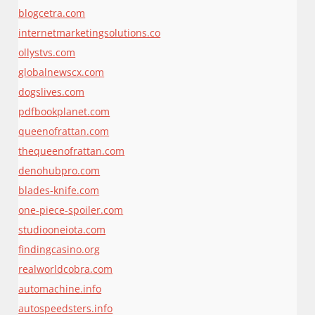
blogcetra.com
internetmarketingsolutions.co
ollystvs.com
globalnewscx.com
dogslives.com
pdfbookplanet.com
queenofrattan.com
thequeenofrattan.com
denohubpro.com
blades-knife.com
one-piece-spoiler.com
studiooneiota.com
findingcasino.org
realworldcobra.com
automachine.info
autospeedsters.info