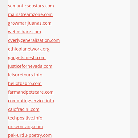
semanticseostars.com
mainstreamzone.com
growmarijuanas.com
webnshare.com
overlygeneralization.com
ethiopianetwork.org
gadgetsmesh.com
justicefornevada.com
leisuretours.info
hellotbsbro.com
farmandpetscare.com
computingservice.info
caiofracini.com
techpositive.info
unseonrang.com
pak-urdu-poetry.com