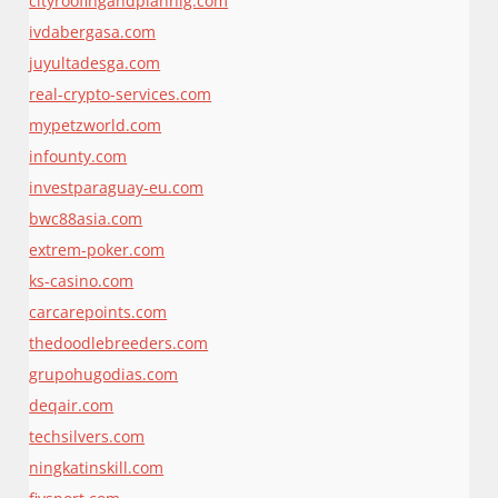
cityroofingandplannig.com
ivdabergasa.com
juyultadesga.com
real-crypto-services.com
mypetzworld.com
infounty.com
investparaguay-eu.com
bwc88asia.com
extrem-poker.com
ks-casino.com
carcarepoints.com
thedoodlebreeders.com
grupohugodias.com
deqair.com
techsilvers.com
ningkatinskill.com