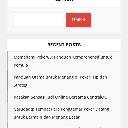
g
a
t
SEARCH
i
o
n
RECENT POSTS
Memahami Poker88: Panduan Komprehensif untuk
Pemula
Panduan Utama untuk Menang di Poker: Tip dan
Strategi
Rasakan Sensasi Judi Online Bersama CentralQQ
Garudaqq: Tempat Para Penggemar Poker Datang
untuk Bermain dan Menang Besar