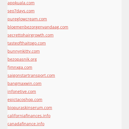
appkuala.com
seo7days.com
pureglowcream.com
bloemenbezorgenvandaag.com
secrettohairgrowth.com
tasteofthaitogo.com
bunnynkitty.com
bezopasnik.org
fjmnxga.com
saigonstartransport.com
bangmaxwin.com
infonetive.com
epictacoshop.com
biopuraskinserum.com
californiafinances.info
canadafinance.info