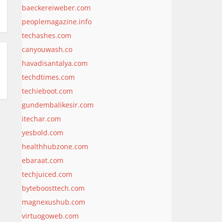
baeckereiweber.com
peoplemagazine.info
techashes.com
canyouwash.co
havadisantalya.com
techdtimes.com
techieboot.com
gundembalikesir.com
itechar.com
yesbold.com
healthhubzone.com
ebaraat.com
techjuiced.com
byteboosttech.com
magnexushub.com
virtuogoweb.com