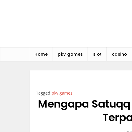
Skip
to
content
Agen Slot Gacor de
Pilih agen slot gacor dengan deposit pulsa tan
Home
pkv games
slot
casino
Tagged
pkv games
Mengapa Satuqq 
Terpa
Jun