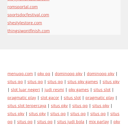
romsportal.com
sportsdocfestival.com
shestylestore.com
thingsiwontfinish.com
menuqq.com
|
pkv qq
|
dominoqq pkv
|
dominoqq pkv
|
situs qq
|
situs qq
|
situs qq
|
situs pkv games
|
situs pkv
|
slot luar negeri
|
judi resmi
|
pkv games
|
situs slot
|
pragmatic play
|
slot gacor
|
situs slot
|
pragmatic play
|
situs slot terpercaya
|
situs pkv
|
situs qq
|
situs pkv
|
situs pkv
|
situs pkv
|
situs qq
|
situs qq
|
situs qq
|
situs
qq
|
situs qq
|
situs qq
|
situs judi bola
|
mix parlay
|
pkv