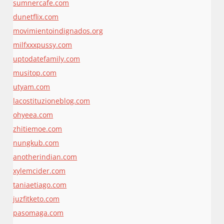
sumnercafe.com
dunetflix.com
movimientoindignados.org
milfxxxpussy.com
uptodatefamily.com
musitop.com
utyam.com
lacostituzioneblog.com
ohyeea.com
zhitiemoe.com
nungkub.com
anotherindian.com
xylemcider.com
taniaetiago.com
juzfitketo.com
pasomaga.com