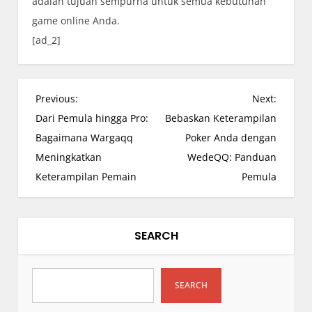
adalah tujuan sempurna untuk semua kebutuhan
game online Anda.
[ad_2]
P
Previous:
Next:
o
Dari Pemula hingga Pro:
Bebaskan Keterampilan
s
Bagaimana Wargaqq
Poker Anda dengan
t
Meningkatkan
WedeQQ: Panduan
n
Keterampilan Pemain
Pemula
a
v
i
SEARCH
g
a
t
SEARCH
i