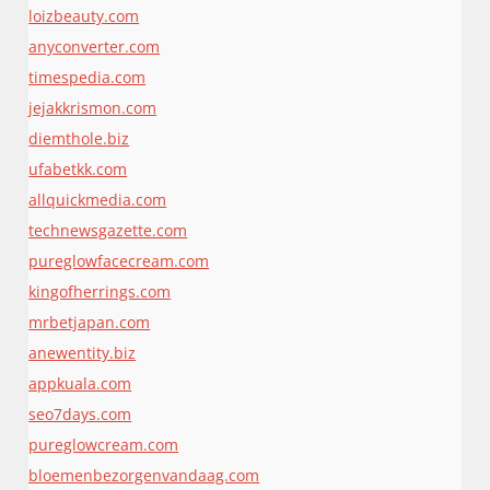
loizbeauty.com
anyconverter.com
timespedia.com
jejakkrismon.com
diemthole.biz
ufabetkk.com
allquickmedia.com
technewsgazette.com
pureglowfacecream.com
kingofherrings.com
mrbetjapan.com
anewentity.biz
appkuala.com
seo7days.com
pureglowcream.com
bloemenbezorgenvandaag.com