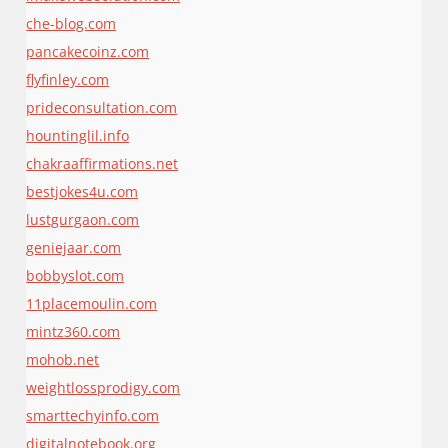
che-blog.com
pancakecoinz.com
flyfinley.com
prideconsultation.com
hountinglil.info
chakraaffirmations.net
bestjokes4u.com
lustgurgaon.com
geniejaar.com
bobbyslot.com
11placemoulin.com
mintz360.com
mohob.net
weightlossprodigy.com
smarttechyinfo.com
digitalnotebook.org