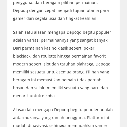
pengguna, dan beragam pilihan permainan,
Depoqq dengan cepat menjadi tujuan utama para
gamer dari segala usia dan tingkat keahlian.
Salah satu alasan mengapa Depoqq begitu populer
adalah variasi permainannya yang sangat banyak.
Dari permainan kasino klasik seperti poker,
blackjack, dan roulette hingga permainan favorit
modern seperti slot dan taruhan olahraga, Depoqq
memiliki sesuatu untuk semua orang. Pilihan yang
beragam ini memastikan pemain tidak pernah
bosan dan selalu memiliki sesuatu yang baru dan
menarik untuk dicoba.
Alasan lain mengapa Depoqq begitu populer adalah
antarmukanya yang ramah pengguna. Platform ini
mudah dinavigasi, sehingga memudahkan gamer