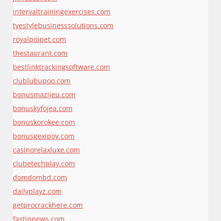
intervaltrainingexercises.com
tyestylebusinesssolutions.com
royalpoipet.com
thestaurant.com
bestlinktrackingsoftware.com
clublubupoo.com
bonusmazijeu.com
bonuskyfojea.com
bonuskorokee.com
bonusgexipoy.com
casinorelaxluxe.com
clubetechplay.com
domdombd.com
dailyplayz.com
getprocrackhere.com
fastinnews.com