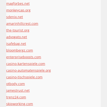
magforbes.net
monkeycap.org
sdenix.net
amarinhillcrest.com
the-tourist.org
advogato.net
isafebag.net
bloombergz.com
enterpriseboosts.com
casino-kartenspiele.com
casino-automatenspiele.org
casino-tischspiele.com
otbody.com
jamestrust.net
trenz24.com
skipworking.com