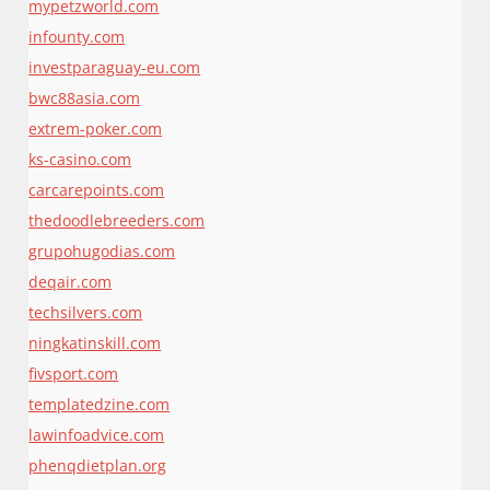
mypetzworld.com
infounty.com
investparaguay-eu.com
bwc88asia.com
extrem-poker.com
ks-casino.com
carcarepoints.com
thedoodlebreeders.com
grupohugodias.com
deqair.com
techsilvers.com
ningkatinskill.com
fivsport.com
templatedzine.com
lawinfoadvice.com
phenqdietplan.org