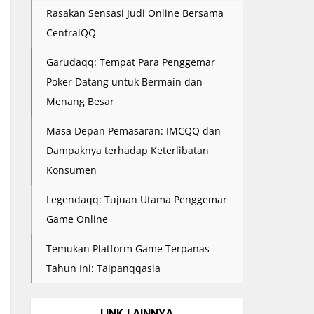
Rasakan Sensasi Judi Online Bersama
CentralQQ
Garudaqq: Tempat Para Penggemar
Poker Datang untuk Bermain dan
Menang Besar
Masa Depan Pemasaran: IMCQQ dan
Dampaknya terhadap Keterlibatan
Konsumen
Legendaqq: Tujuan Utama Penggemar
Game Online
Temukan Platform Game Terpanas
Tahun Ini: Taipanqqasia
LINK LAINNYA