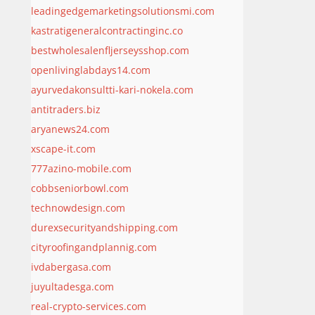
leadingedgemarketingsolutionsmi.com
kastratigeneralcontractinginc.co
bestwholesalenfljerseysshop.com
openlivinglabdays14.com
ayurvedakonsultti-kari-nokela.com
antitraders.biz
aryanews24.com
xscape-it.com
777azino-mobile.com
cobbseniorbowl.com
technowdesign.com
durexsecurityandshipping.com
cityroofingandplannig.com
ivdabergasa.com
juyultadesga.com
real-crypto-services.com