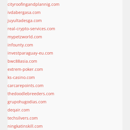
cityroofingandplannig.com
ivdabergasa.com
juyultadesga.com
real-crypto-services.com
mypetzworld.com
infounty.com
investparaguay-eu.com
bwc88asia.com
extrem-poker.com
ks-casino.com
carcarepoints.com
thedoodlebreeders.com
grupohugodias.com
deqair.com
techsilvers.com
ningkatinskill.com