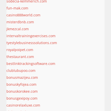
sodecia-kemmerich.com
fun-mak.com
casino888world.com
misterdbnb.com
jkmezcal.com
intervaltrainingexercises.com
tyestylebusinesssolutions.com
royalpoipet.com
thestaurant.com
bestlinktrackingsoftware.com
clublubupoo.com
bonusmazijeu.com
bonuskyfojea.com
bonuskorokee.com
bonusgexipoy.com
casinorelaxluxe.com