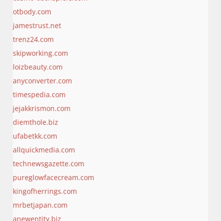
otbody.com
jamestrust.net
trenz24.com
skipworking.com
loizbeauty.com
anyconverter.com
timespedia.com
jejakkrismon.com
diemthole.biz
ufabetkk.com
allquickmedia.com
technewsgazette.com
pureglowfacecream.com
kingofherrings.com
mrbetjapan.com
anewentity.biz