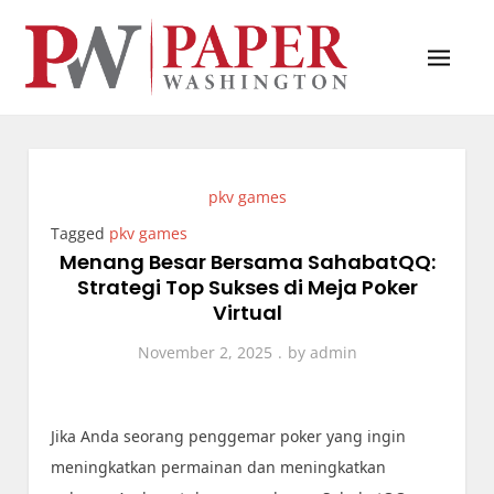
Skip
to
content
Agen Slot Gacor dengan Deposit Pulsa Tanpa
Pilih agen slot gacor dengan deposit pulsa tanpa potongan.
Potongan
Nikmati kemudahan bertransaksi dan peluang menang
besar tanpa biaya tambahan.
pkv games
Tagged
pkv games
Menang Besar Bersama SahabatQQ:
Strategi Top Sukses di Meja Poker
Virtual
November 2, 2025
by
admin
Jika Anda seorang penggemar poker yang ingin
meningkatkan permainan dan meningkatkan