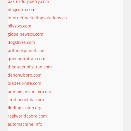
pak-urdu-poetry.com
blogcetra.com
internetmarketingsolutions.co
ollystvs.com
globalnewscx.com
dogslives.com
pdfbookplanet.com
queenofrattan.com
thequeenofrattan.com
denohubpro.com
blades-knife.com
one-piece-spoiler.com
studiooneiota.com
findingcasino.org
realworldcobra.com
automachine.info