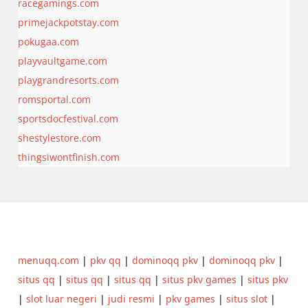
racegamings.com
primejackpotstay.com
pokugaa.com
playvaultgame.com
playgrandresorts.com
romsportal.com
sportsdocfestival.com
shestylestore.com
thingsiwontfinish.com
menuqq.com
|
pkv qq
|
dominoqq pkv
|
dominoqq pkv
|
situs qq
|
situs qq
|
situs qq
|
situs pkv games
|
situs pkv
|
slot luar negeri
|
judi resmi
|
pkv games
|
situs slot
|