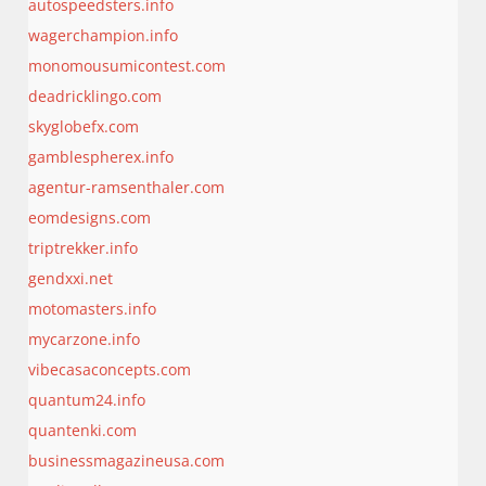
autospeedsters.info
wagerchampion.info
monomousumicontest.com
deadricklingo.com
skyglobefx.com
gamblespherex.info
agentur-ramsenthaler.com
eomdesigns.com
triptrekker.info
gendxxi.net
motomasters.info
mycarzone.info
vibecasaconcepts.com
quantum24.info
quantenki.com
businessmagazineusa.com