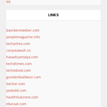
qq
LINKS
baeckereiweber.com
peoplemagazine.info
techashes.com
canyouwash.co
havadisantalya.com
techdtimes.com
techieboot.com
gundembalikesir.com
itechar.com
yesbold.com
healthhubzone.com
ebaraat.com