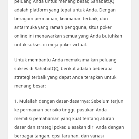
peluang Anda untuk menang besar, SahabatQQ
adalah platform yang tepat untuk Anda. Dengan
beragam permainan, keamanan terbaik, dan
antarmuka yang ramah pengguna, situs poker
online ini menawarkan semua yang Anda butuhkan
untuk sukses di meja poker virtual.
Untuk membantu Anda memaksimalkan peluang
sukses di SahabatQQ, berikut adalah beberapa
strategi terbaik yang dapat Anda terapkan untuk
menang besar:
1. Mulailah dengan dasar-dasarnya: Sebelum terjun
ke permainan berisiko tinggi, pastikan Anda
memiliki pemahaman yang kuat tentang aturan
dasar dan strategi poker. Biasakan diri Anda dengan
berbagai tangan, opsi taruhan, dan variasi