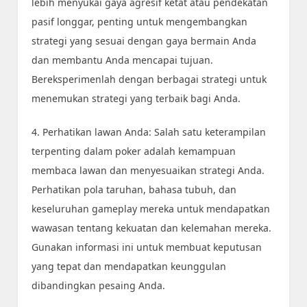
lebih menyukai gaya agresif ketat atau pendekatan
pasif longgar, penting untuk mengembangkan
strategi yang sesuai dengan gaya bermain Anda
dan membantu Anda mencapai tujuan.
Bereksperimenlah dengan berbagai strategi untuk
menemukan strategi yang terbaik bagi Anda.
4. Perhatikan lawan Anda: Salah satu keterampilan
terpenting dalam poker adalah kemampuan
membaca lawan dan menyesuaikan strategi Anda.
Perhatikan pola taruhan, bahasa tubuh, dan
keseluruhan gameplay mereka untuk mendapatkan
wawasan tentang kekuatan dan kelemahan mereka.
Gunakan informasi ini untuk membuat keputusan
yang tepat dan mendapatkan keunggulan
dibandingkan pesaing Anda.