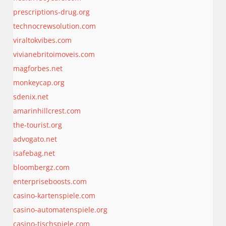
prescriptions-drug.org
technocrewsolution.com
viraltokvibes.com
vivianebritoimoveis.com
magforbes.net
monkeycap.org
sdenix.net
amarinhillcrest.com
the-tourist.org
advogato.net
isafebag.net
bloombergz.com
enterpriseboosts.com
casino-kartenspiele.com
casino-automatenspiele.org
casino-tischspiele.com