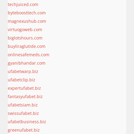
techjuiced.com
byteboosttech.com
magnexushub.com
virtuogoweb.com
biglotshours.com
buyliraglutide.com
onlinesafemeds.com
gyanibhandar.com
ufabetwarp.biz
ufabetclip.biz
expertufabet.biz
fantasyufabet.biz
ufabetsiam.biz
swissufabet.biz
ufabetbusiness.biz
greenufabet.biz