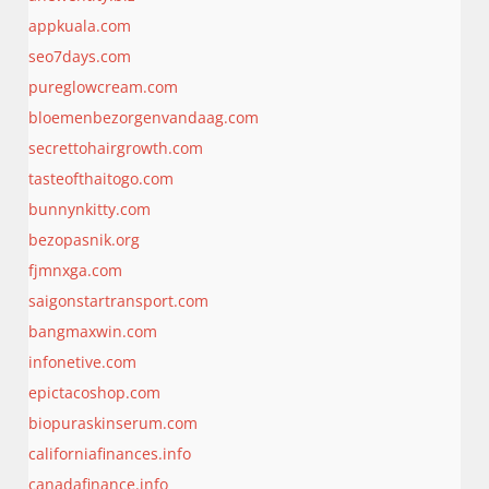
appkuala.com
seo7days.com
pureglowcream.com
bloemenbezorgenvandaag.com
secrettohairgrowth.com
tasteofthaitogo.com
bunnynkitty.com
bezopasnik.org
fjmnxga.com
saigonstartransport.com
bangmaxwin.com
infonetive.com
epictacoshop.com
biopuraskinserum.com
californiafinances.info
canadafinance.info