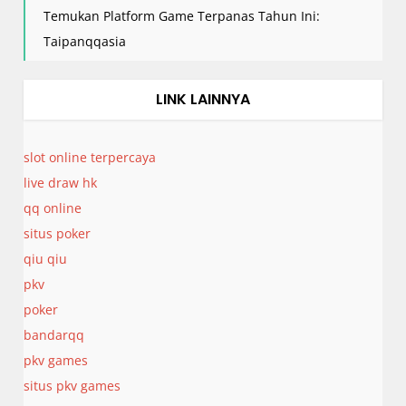
Temukan Platform Game Terpanas Tahun Ini:
Taipanqqasia
LINK LAINNYA
slot online terpercaya
live draw hk
qq online
situs poker
qiu qiu
pkv
poker
bandarqq
pkv games
situs pkv games