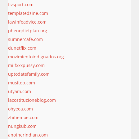
fivsport.com
templatedzine.com
lawinfoadvice.com
phenqdietplan.org
sumnercafe.com
dunetflix.com
movimientoindignados.org
milfxxxpussy.com
uptodatefamily.com
musitop.com
utyam.com
lacostituzioneblog.com
ohyeea.com
zhitiemoe.com
nungkub.com
anotherindian.com