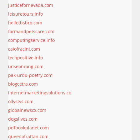
justicefornevada.com
leisuretours.info
hellotbsbro.com
farmandpetscare.com
computingservice.info
caiofracini.com
techpositive.info
unseonrang.com
pak-urdu-poetry.com
blogcetra.com
internetmarketingsolutions.co
ollystvs.com
globalnewscx.com
dogslives.com
pdfbookplanet.com
queenofrattan.com