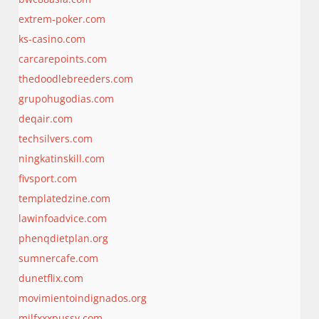
extrem-poker.com
ks-casino.com
carcarepoints.com
thedoodlebreeders.com
grupohugodias.com
deqair.com
techsilvers.com
ningkatinskill.com
fivsport.com
templatedzine.com
lawinfoadvice.com
phenqdietplan.org
sumnercafe.com
dunetflix.com
movimientoindignados.org
milfxxxpussy.com