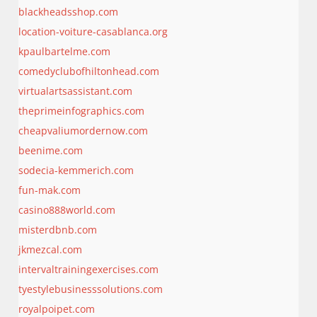
blackheadsshop.com
location-voiture-casablanca.org
kpaulbartelme.com
comedyclubofhiltonhead.com
virtualartsassistant.com
theprimeinfographics.com
cheapvaliumordernow.com
beenime.com
sodecia-kemmerich.com
fun-mak.com
casino888world.com
misterdbnb.com
jkmezcal.com
intervaltrainingexercises.com
tyestylebusinesssolutions.com
royalpoipet.com