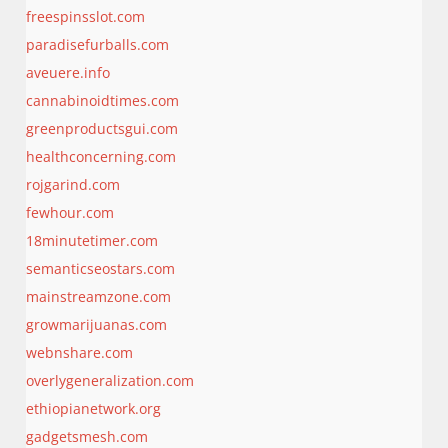
freespinsslot.com
paradisefurballs.com
aveuere.info
cannabinoidtimes.com
greenproductsgui.com
healthconcerning.com
rojgarind.com
fewhour.com
18minutetimer.com
semanticseostars.com
mainstreamzone.com
growmarijuanas.com
webnshare.com
overlygeneralization.com
ethiopianetwork.org
gadgetsmesh.com