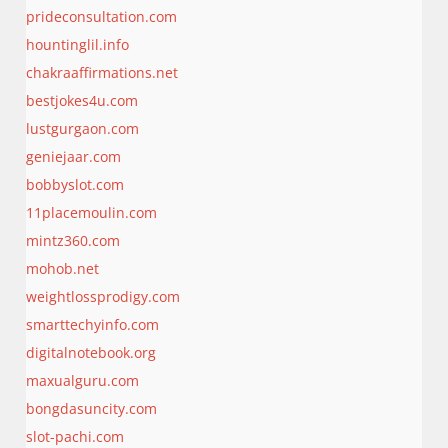
prideconsultation.com
hountinglil.info
chakraaffirmations.net
bestjokes4u.com
lustgurgaon.com
geniejaar.com
bobbyslot.com
11placemoulin.com
mintz360.com
mohob.net
weightlossprodigy.com
smarttechyinfo.com
digitalnotebook.org
maxualguru.com
bongdasuncity.com
slot-pachi.com