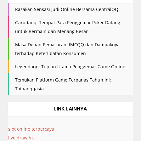
Rasakan Sensasi Judi Online Bersama CentralQQ
Garudaqq: Tempat Para Penggemar Poker Datang
untuk Bermain dan Menang Besar
Masa Depan Pemasaran: IMCQQ dan Dampaknya
terhadap Keterlibatan Konsumen
Legendaqq: Tujuan Utama Penggemar Game Online
Temukan Platform Game Terpanas Tahun Ini:
Taipanqqasia
LINK LAINNYA
slot online terpercaya
live draw hk