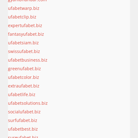
ufabetwarp.biz
ufabetclip.biz
expertufabet.biz
fantasyufabet.biz
ufabetsiam.biz
swissufabet.biz
ufabetbusiness.biz
greenufabet.biz
ufabetcolor.biz
extraufabet.biz
ufabetlife.biz
ufabetsolutions.biz
socialufabet.biz
surfufabet.biz
ufabetbest.biz
sureufabet.biz