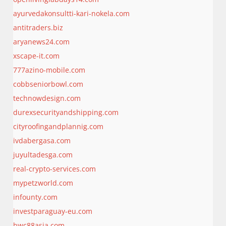
ayurvedakonsultti-kari-nokela.com
antitraders.biz
aryanews24.com
xscape-it.com
777azino-mobile.com
cobbseniorbowl.com
technowdesign.com
durexsecurityandshipping.com
cityroofingandplannig.com
ivdabergasa.com
juyultadesga.com
real-crypto-services.com
mypetzworld.com
infounty.com
investparaguay-eu.com
bwc88asia.com