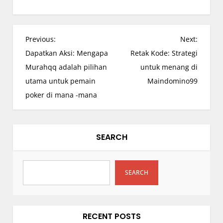
P
Previous:
Next:
o
Dapatkan Aksi: Mengapa
Retak Kode: Strategi
s
Murahqq adalah pilihan
untuk menang di
t
utama untuk pemain
Maindomino99
n
poker di mana -mana
a
v
i
SEARCH
g
a
t
SEARCH
i
o
n
RECENT POSTS