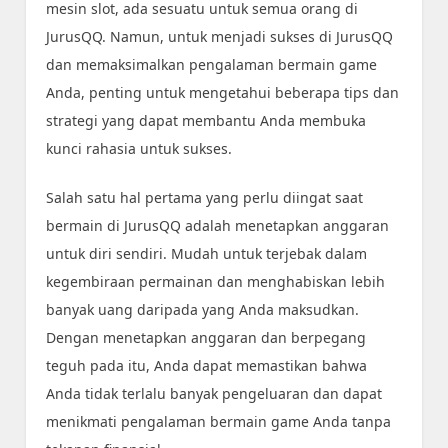
mesin slot, ada sesuatu untuk semua orang di
JurusQQ. Namun, untuk menjadi sukses di JurusQQ
dan memaksimalkan pengalaman bermain game
Anda, penting untuk mengetahui beberapa tips dan
strategi yang dapat membantu Anda membuka
kunci rahasia untuk sukses.
Salah satu hal pertama yang perlu diingat saat
bermain di JurusQQ adalah menetapkan anggaran
untuk diri sendiri. Mudah untuk terjebak dalam
kegembiraan permainan dan menghabiskan lebih
banyak uang daripada yang Anda maksudkan.
Dengan menetapkan anggaran dan berpegang
teguh pada itu, Anda dapat memastikan bahwa
Anda tidak terlalu banyak pengeluaran dan dapat
menikmati pengalaman bermain game Anda tanpa