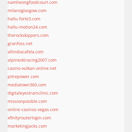
namheongfoodcourt.com
milanoglasgow.com
hallu-forte3.com
hallu-motion24.com
therockskippers.com
granfoss.net
allindiacafela.com
alpineskiracing2007.com
casino-vulkan-online.net
pitrepower.com
mediatown360.com
digitaleyestrainclinic.com
missionposible.com
online-casinos-vegas.com
xfinityrouterlogin.com
marketingjacks.com