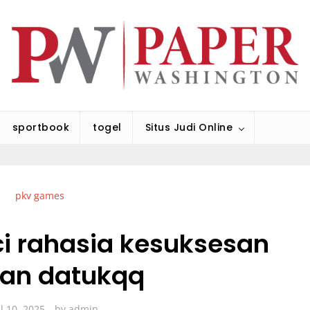
ngan Deposit Pulsa Tanpa
pa potongan. Nikmati kemudahan bertransaksi dan peluang men
sportbook
togel
Situs Judi Online
pkv games
 rahasia kesuksesan
an datukqq
l 10, 2025
by
admin