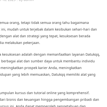
semua orang, tetapi tidak semua orang tahu bagaimana
 ini, mudah untuk terjebak dalam kesibukan sehari-hari dan
dengan alat dan strategi yang tepat, kesuksesan berada
dia melakukan pekerjaan.
ia kesuksesan adalah dengan memanfaatkan layanan Datukqq,
 berbagai alat dan sumber daya untuk membantu individu
 meningkatkan prospek karier Anda, meningkatkan
idupan yang lebih memuaskan, Datukqq memiliki alat yang
kumpulan kursus dan tutorial online yang komprehensif.
 dari bisnis dan keuangan hingga pengembangan pribadi dan
kursus ini, Anda dapat memperoleh pengetahuan dan