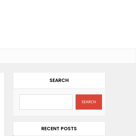
 Potongan
ang besar tanpa biaya tambahan.
SEARCH
SEARCH
RECENT POSTS