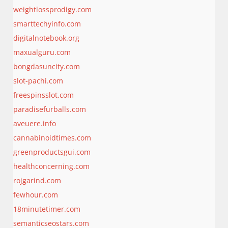
weightlossprodigy.com
smarttechyinfo.com
digitalnotebook.org
maxualguru.com
bongdasuncity.com
slot-pachi.com
freespinsslot.com
paradisefurballs.com
aveuere.info
cannabinoidtimes.com
greenproductsgui.com
healthconcerning.com
rojgarind.com
fewhour.com
18minutetimer.com
semanticseostars.com