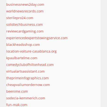
businessnews2day.com
worldnewsrecords.com
sterilepro24.com
solidtechbusiness.com
reviewcardgaming.com
experiencedexpertstowingservice.com
blackheadsshop.com
location-voiture-casablanca.org
kpaulbartelme.com
comedyclubofhiltonhead.com
virtualartsassistant.com
theprimeinfographics.com
cheapvaliumordernow.com
beenime.com
sodecia-kemmerich.com
fun-mak.com