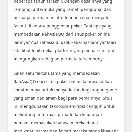
beberapa tahun terakhir. Dengan desainnya yang
ramping, antarmuka yang ramah pengguna, dan
berbagai permainan, itu dengan cepat menjadi
favorit di antara penggemar poker. Tapi apa yang
membedakan RahAsiaQQ dari situs poker online
lainnya? Apa rahasia di balik keberhasilannya? Mari
kita lihat lebih dekat platform yang menarik ini dan
mengungkap sebagian permata tersembunyi.
Salah satu faktor utama yang membedakan
RahAsiaQQ dari situs poker online lainnya adalah
komitmennya untuk menyediakan lingkungan game
yang aman dan aman bagi para pemainnya. Situs
ini menggunakan teknologi enkripsi canggih untuk
melindungi informasi pribadi dan keuangan
pemain, memastikan bahwa mereka dapat
menikmati permainan favorit mereka tanpa khawatir