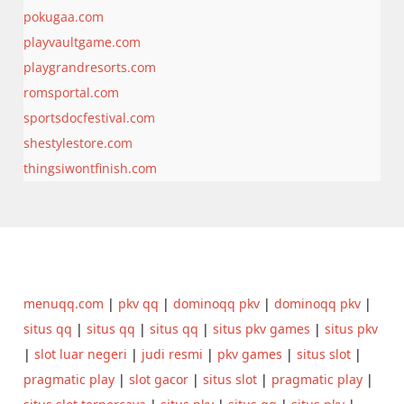
pokugaa.com
playvaultgame.com
playgrandresorts.com
romsportal.com
sportsdocfestival.com
shestylestore.com
thingsiwontfinish.com
menuqq.com
|
pkv qq
|
dominoqq pkv
|
dominoqq pkv
|
situs qq
|
situs qq
|
situs qq
|
situs pkv games
|
situs pkv
|
slot luar negeri
|
judi resmi
|
pkv games
|
situs slot
|
pragmatic play
|
slot gacor
|
situs slot
|
pragmatic play
|