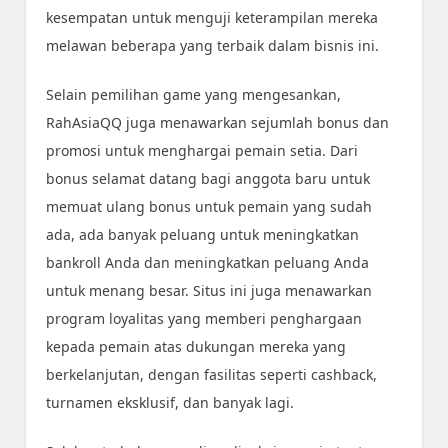
kesempatan untuk menguji keterampilan mereka
melawan beberapa yang terbaik dalam bisnis ini.
Selain pemilihan game yang mengesankan,
RahAsiaQQ juga menawarkan sejumlah bonus dan
promosi untuk menghargai pemain setia. Dari
bonus selamat datang bagi anggota baru untuk
memuat ulang bonus untuk pemain yang sudah
ada, ada banyak peluang untuk meningkatkan
bankroll Anda dan meningkatkan peluang Anda
untuk menang besar. Situs ini juga menawarkan
program loyalitas yang memberi penghargaan
kepada pemain atas dukungan mereka yang
berkelanjutan, dengan fasilitas seperti cashback,
turnamen eksklusif, dan banyak lagi.