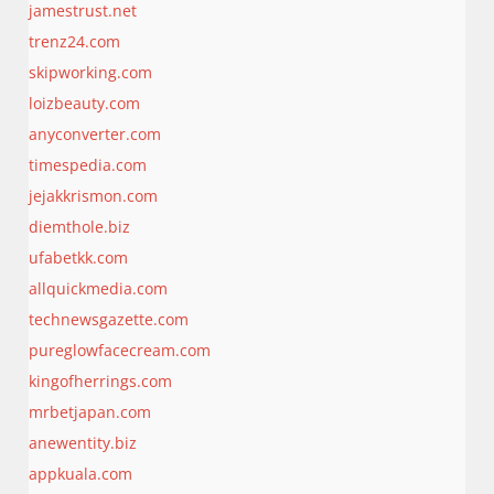
jamestrust.net
trenz24.com
skipworking.com
loizbeauty.com
anyconverter.com
timespedia.com
jejakkrismon.com
diemthole.biz
ufabetkk.com
allquickmedia.com
technewsgazette.com
pureglowfacecream.com
kingofherrings.com
mrbetjapan.com
anewentity.biz
appkuala.com