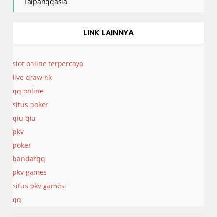
Taipanqqasia
LINK LAINNYA
slot online terpercaya
live draw hk
qq online
situs poker
qiu qiu
pkv
poker
bandarqq
pkv games
situs pkv games
qq