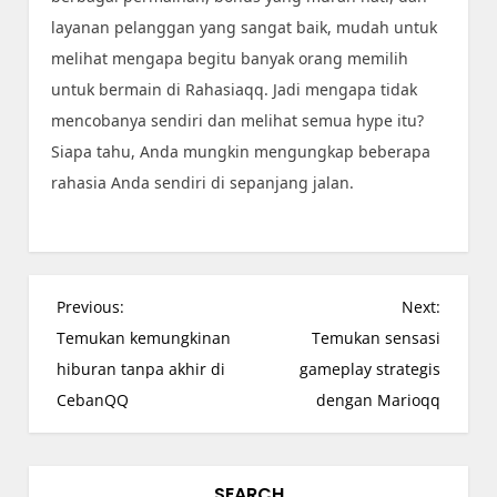
layanan pelanggan yang sangat baik, mudah untuk
melihat mengapa begitu banyak orang memilih
untuk bermain di Rahasiaqq. Jadi mengapa tidak
mencobanya sendiri dan melihat semua hype itu?
Siapa tahu, Anda mungkin mengungkap beberapa
rahasia Anda sendiri di sepanjang jalan.
P
Previous:
Next:
o
Temukan kemungkinan
Temukan sensasi
s
hiburan tanpa akhir di
gameplay strategis
t
CebanQQ
dengan Marioqq
n
a
v
SEARCH