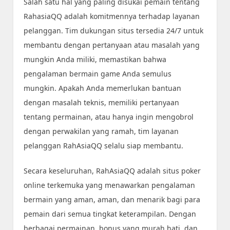
Salah satu hal yang paling disukai pemain tentang
RahasiaQQ adalah komitmennya terhadap layanan
pelanggan. Tim dukungan situs tersedia 24/7 untuk
membantu dengan pertanyaan atau masalah yang
mungkin Anda miliki, memastikan bahwa
pengalaman bermain game Anda semulus
mungkin. Apakah Anda memerlukan bantuan
dengan masalah teknis, memiliki pertanyaan
tentang permainan, atau hanya ingin mengobrol
dengan perwakilan yang ramah, tim layanan
pelanggan RahAsiaQQ selalu siap membantu.
Secara keseluruhan, RahAsiaQQ adalah situs poker
online terkemuka yang menawarkan pengalaman
bermain yang aman, aman, dan menarik bagi para
pemain dari semua tingkat keterampilan. Dengan
berbagai permainan, bonus yang murah hati, dan