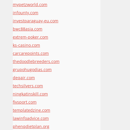
mypetzworld.com
infounty.com
investparaguay-eu.com
bwc88asia.com
extrem-poker.com
ks-casino.com
carcarepoints.com
thedoodlebreeders.com
grupohugodias.com
deqair.com
techsilvers.com
ningkatinskill.com
fivsport.com
templatedzine.com
lawinfoadvice.com
phenqdietplan.org