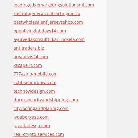
leadingedgemarketingsolutionsmi.com
kastratigeneralcontractinginc.co
bestwholesalenfljerseysshop.com
openlivinglabdays14.com
ayurvedakonsultti-kari-nokela.com
antitraders.biz
aryanews24.com
xscape-it.com
777azino-mobile.com
cobbseniorbowl.com
technowdesign.com
durexsecurityandshipping.com
cityroofingandplannig.com
ivdabergasa.com
juyultadesga.com
real-crypto-services.com