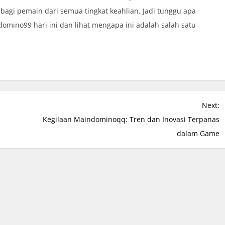
agi pemain dari semua tingkat keahlian. Jadi tunggu apa
mino99 hari ini dan lihat mengapa ini adalah salah satu
Next:
Kegilaan Maindominoqq: Tren dan Inovasi Terpanas
dalam Game