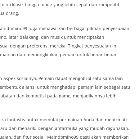
no klasik hingga mode yang lebih cepat dan kompetitif,
ua orang.
aindomino99 juga menawarkan berbagai pilihan penyesuaian.
ino, latar belakang, dan musik untuk menciptakan
suai dengan preferensi mereka. Tingkat penyesuaian ini
ermainan dan memungkinkan pemain untuk benar-benar
h aspek sosialnya. Pemain dapat mengobrol satu sama lain
mbentuk aliansi untuk menghadapi pemain lain sebagai satu
habatan dan kompetisi pada game, menjadikannya lebih
ara fantastis untuk memulai permainan Anda dan menikmati
baru dan menarik. Dengan antarmuka yang mudah digunakan,
ian, dan fitur sosial, Maindomino99 pasti akan memberikan