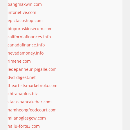
bangmaxwin.com
infonetive.com
epictacoshop.com
biopuraskinserum.com
californiafinances.info
canadafinance.info
nevadamoney.info
rimene.com
ledepanneur-pigalle.com
dvd-digest.net
theartistsmarketnola.com
chiranaplus.biz
stackspancakebar.com
namheongfoodcourt.com
milanoglasgow.com
hallu-forte3.com