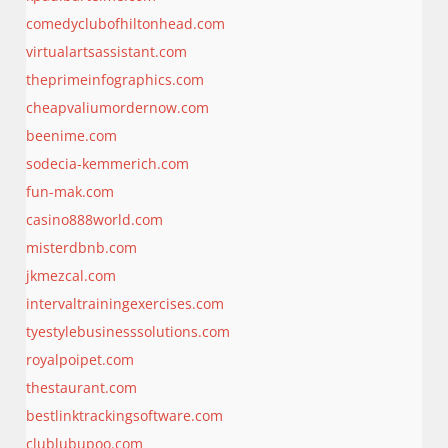
comedyclubofhiltonhead.com
virtualartsassistant.com
theprimeinfographics.com
cheapvaliumordernow.com
beenime.com
sodecia-kemmerich.com
fun-mak.com
casino888world.com
misterdbnb.com
jkmezcal.com
intervaltrainingexercises.com
tyestylebusinesssolutions.com
royalpoipet.com
thestaurant.com
bestlinktrackingsoftware.com
clublubupoo.com