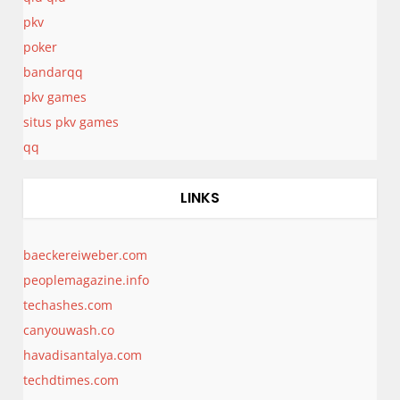
pkv
poker
bandarqq
pkv games
situs pkv games
qq
LINKS
baeckereiweber.com
peoplemagazine.info
techashes.com
canyouwash.co
havadisantalya.com
techdtimes.com