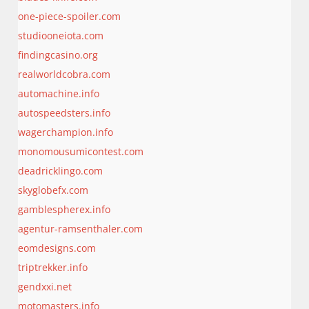
one-piece-spoiler.com
studiooneiota.com
findingcasino.org
realworldcobra.com
automachine.info
autospeedsters.info
wagerchampion.info
monomousumicontest.com
deadricklingo.com
skyglobefx.com
gamblespherex.info
agentur-ramsenthaler.com
eomdesigns.com
triptrekker.info
gendxxi.net
motomasters.info