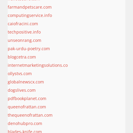
farmandpetscare.com
computingservice.info
caiofracini.com
techpositive.info
unseonrang.com
pak-urdu-poetry.com
blogcetra.com
internetmarketingsolutions.co
ollystvs.com
globalnewscx.com
dogslives.com
pdfbookplanet.com
queenofrattan.com
thequeenofrattan.com
denohubpro.com
blades-knife.com