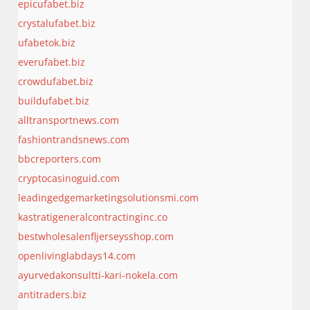
epicufabet.biz
crystalufabet.biz
ufabetok.biz
everufabet.biz
crowdufabet.biz
buildufabet.biz
alltransportnews.com
fashiontrandsnews.com
bbcreporters.com
cryptocasinoguid.com
leadingedgemarketingsolutionsmi.com
kastratigeneralcontractinginc.co
bestwholesalenfljerseysshop.com
openlivinglabdays14.com
ayurvedakonsultti-kari-nokela.com
antitraders.biz