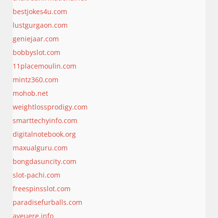
bestjokes4u.com
lustgurgaon.com
geniejaar.com
bobbyslot.com
11placemoulin.com
mintz360.com
mohob.net
weightlossprodigy.com
smarttechyinfo.com
digitalnotebook.org
maxualguru.com
bongdasuncity.com
slot-pachi.com
freespinsslot.com
paradisefurballs.com
aveuere.info