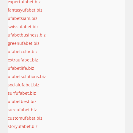
expertufabet.biz
fantasyufabet.biz
ufabetsiam.biz
swissufabet.biz
ufabetbusiness.biz
greenufabet.biz
ufabetcolor.biz
extraufabet.biz
ufabetlife.biz
ufabetsolutions.biz
socialufabet.biz
surfufabet.biz
ufabetbest.biz
sureufabet.biz
customufabet.biz
storyufabet.biz