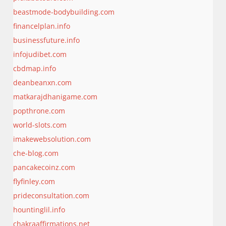
beastmode-bodybuilding.com
financelplan.info
businessfuture.info
infojudibet.com
cbdmap.info
deanbeanxn.com
matkarajdhanigame.com
popthrone.com
world-slots.com
imakewebsolution.com
che-blog.com
pancakecoinz.com
flyfinley.com
prideconsultation.com
hountinglil.info
chakraaffirmations.net