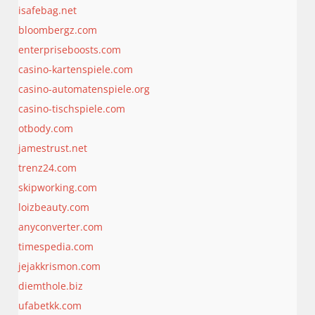
isafebag.net
bloombergz.com
enterpriseboosts.com
casino-kartenspiele.com
casino-automatenspiele.org
casino-tischspiele.com
otbody.com
jamestrust.net
trenz24.com
skipworking.com
loizbeauty.com
anyconverter.com
timespedia.com
jejakkrismon.com
diemthole.biz
ufabetkk.com