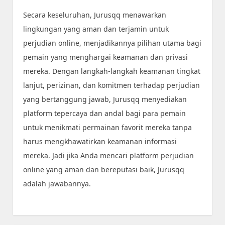
Secara keseluruhan, Jurusqq menawarkan
lingkungan yang aman dan terjamin untuk
perjudian online, menjadikannya pilihan utama bagi
pemain yang menghargai keamanan dan privasi
mereka. Dengan langkah-langkah keamanan tingkat
lanjut, perizinan, dan komitmen terhadap perjudian
yang bertanggung jawab, Jurusqq menyediakan
platform tepercaya dan andal bagi para pemain
untuk menikmati permainan favorit mereka tanpa
harus mengkhawatirkan keamanan informasi
mereka. Jadi jika Anda mencari platform perjudian
online yang aman dan bereputasi baik, Jurusqq
adalah jawabannya.