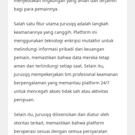
menyediakan lingkungan yang aman dan terjamin
bagi para pemainnya.
Salah satu fitur utama Jurusqq adalah langkah
keamanannya yang canggih. Platform ini
menggunakan teknologi enkripsi mutakhir untuk
melindungi informasi pribadi dan keuangan
pemain, memastikan bahwa data mereka tetap
aman dan terlindungi setiap saat. Selain itu,
Jurusqq mempekerjakan tim profesional keamanan
berpengalaman yang memantau platform 24/7
untuk mencegah akses tidak sah atau aktivitas
penipuan.
Selain itu, Jurusqq dilisensikan dan diatur oleh
otoritas terkait, memastikan bahwa platform
beroperasi sesuai dengan semua persyaratan