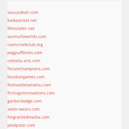
saucyukiah.com
beikastreet.net
filmizlettir.net
ourmultiworlds.com
cooncreekclub.org
pegpufftimes.com
celestia-arts.com
forumchampions.com
bluebargames.com
festivaldelamalou.com
firstsigninnovations.com
garberdodge.com
swim-wears.com
forgrantedmedia.com
peolpstar.com