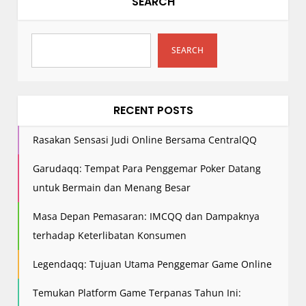
SEARCH
g
a
t
SEARCH
i
o
n
RECENT POSTS
Rasakan Sensasi Judi Online Bersama CentralQQ
Garudaqq: Tempat Para Penggemar Poker Datang
untuk Bermain dan Menang Besar
Masa Depan Pemasaran: IMCQQ dan Dampaknya
terhadap Keterlibatan Konsumen
Legendaqq: Tujuan Utama Penggemar Game Online
Temukan Platform Game Terpanas Tahun Ini: