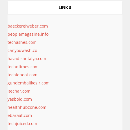
LINKS
baeckereiweber.com
peoplemagazine.info
techashes.com
canyouwash.co
havadisantalya.com
techdtimes.com
techieboot.com
gundembalikesir.com
itechar.com
yesbold.com
healthhubzone.com
ebaraat.com
techjuiced.com