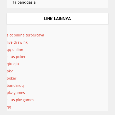
Taipanqqasia
LINK LAINNYA
slot online terpercaya
live draw hk
qq online
situs poker
qiu qiu
pkv
poker
bandarqq
pkv games
situs pkv games
qq