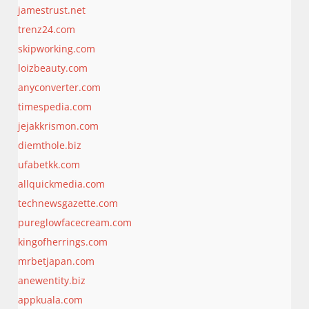
jamestrust.net
trenz24.com
skipworking.com
loizbeauty.com
anyconverter.com
timespedia.com
jejakkrismon.com
diemthole.biz
ufabetkk.com
allquickmedia.com
technewsgazette.com
pureglowfacecream.com
kingofherrings.com
mrbetjapan.com
anewentity.biz
appkuala.com