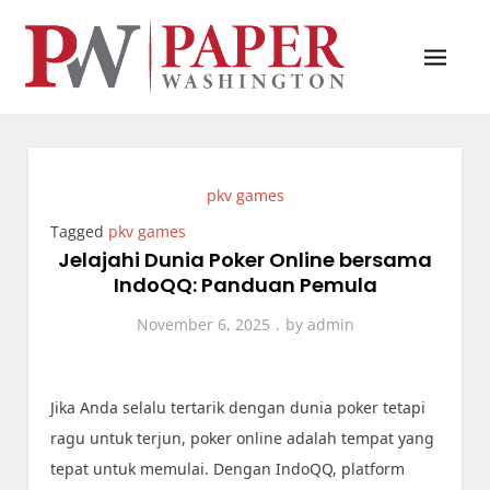
Skip
to
content
Agen Slot Gacor dengan Deposit Pulsa Tanpa
Pilih agen slot gacor dengan deposit pulsa tanpa potongan.
Potongan
Nikmati kemudahan bertransaksi dan peluang menang
besar tanpa biaya tambahan.
pkv games
Tagged
pkv games
Jelajahi Dunia Poker Online bersama
IndoQQ: Panduan Pemula
November 6, 2025
by
admin
Jika Anda selalu tertarik dengan dunia poker tetapi
ragu untuk terjun, poker online adalah tempat yang
tepat untuk memulai. Dengan IndoQQ, platform