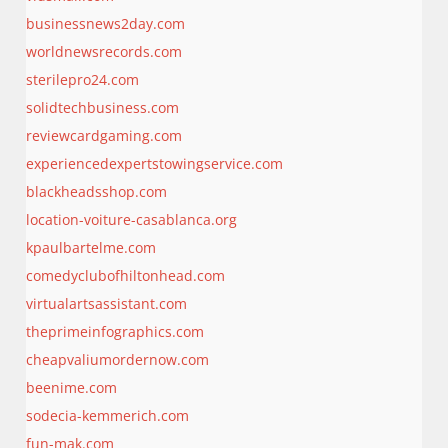
businessnews2day.com
worldnewsrecords.com
sterilepro24.com
solidtechbusiness.com
reviewcardgaming.com
experiencedexpertstowingservice.com
blackheadsshop.com
location-voiture-casablanca.org
kpaulbartelme.com
comedyclubofhiltonhead.com
virtualartsassistant.com
theprimeinfographics.com
cheapvaliumordernow.com
beenime.com
sodecia-kemmerich.com
fun-mak.com