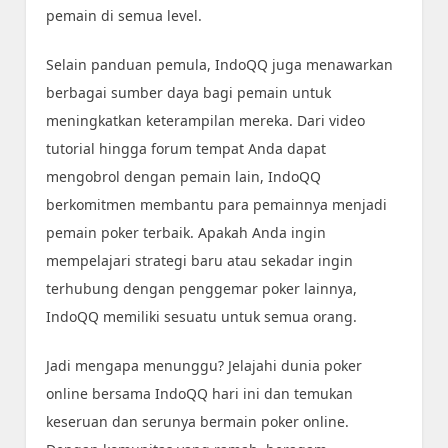
pemain di semua level.
Selain panduan pemula, IndoQQ juga menawarkan
berbagai sumber daya bagi pemain untuk
meningkatkan keterampilan mereka. Dari video
tutorial hingga forum tempat Anda dapat
mengobrol dengan pemain lain, IndoQQ
berkomitmen membantu para pemainnya menjadi
pemain poker terbaik. Apakah Anda ingin
mempelajari strategi baru atau sekadar ingin
terhubung dengan penggemar poker lainnya,
IndoQQ memiliki sesuatu untuk semua orang.
Jadi mengapa menunggu? Jelajahi dunia poker
online bersama IndoQQ hari ini dan temukan
keseruan dan serunya bermain poker online.