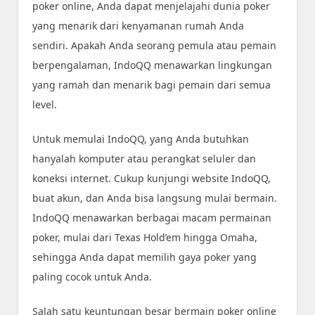
poker online, Anda dapat menjelajahi dunia poker
yang menarik dari kenyamanan rumah Anda
sendiri. Apakah Anda seorang pemula atau pemain
berpengalaman, IndoQQ menawarkan lingkungan
yang ramah dan menarik bagi pemain dari semua
level.
Untuk memulai IndoQQ, yang Anda butuhkan
hanyalah komputer atau perangkat seluler dan
koneksi internet. Cukup kunjungi website IndoQQ,
buat akun, dan Anda bisa langsung mulai bermain.
IndoQQ menawarkan berbagai macam permainan
poker, mulai dari Texas Hold’em hingga Omaha,
sehingga Anda dapat memilih gaya poker yang
paling cocok untuk Anda.
Salah satu keuntungan besar bermain poker online