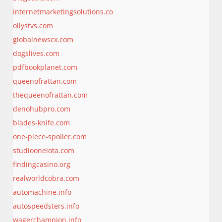
internetmarketingsolutions.co
ollystvs.com
globalnewscx.com
dogslives.com
pdfbookplanet.com
queenofrattan.com
thequeenofrattan.com
denohubpro.com
blades-knife.com
one-piece-spoiler.com
studiooneiota.com
findingcasino.org
realworldcobra.com
automachine.info
autospeedsters.info
wagerchampion.info