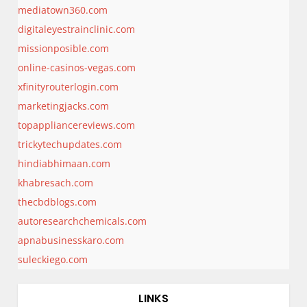
mediatown360.com
digitaleyestrainclinic.com
missionposible.com
online-casinos-vegas.com
xfinityrouterlogin.com
marketingjacks.com
topappliancereviews.com
trickytechupdates.com
hindiabhimaan.com
khabresach.com
thecbdblogs.com
autoresearchchemicals.com
apnabusinesskaro.com
suleckiego.com
LINKS