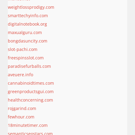
weightlossprodigy.com
smarttechyinfo.com
digitalnotebook.org
maxualguru.com
bongdasuncity.com
slot-pachi.com
freespinsslot.com
paradisefurballs.com
aveuere.info
cannabinoidtimes.com
greenproductsgui.com
healthconcerning.com
rojgarind.com
fewhour.com
18minutetimer.com
semanticseostars.com