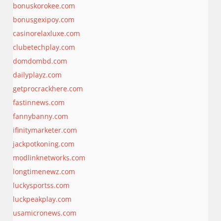
bonuskorokee.com
bonusgexipoy.com
casinorelaxluxe.com
clubetechplay.com
domdombd.com
dailyplayz.com
getprocrackhere.com
fastinnews.com
fannybanny.com
ifinitymarketer.com
jackpotkoning.com
modlinknetworks.com
longtimenewz.com
luckysportss.com
luckpeakplay.com
usamicronews.com