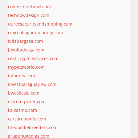
cobbseniorbowl.com
technowdesign.com
durexsecurityandshipping.com
cityroofingandplannig.com
ivdabergasa.com
juyultadesga.com
real-crypto-services.com
mypetzworld.com
infounty.com
investparaguay-eu.com
bwc88asia.com
extrem-poker.com
ks-casino.com
carcarepoints.com
thedoodlebreeders.com
grupohugodias.com