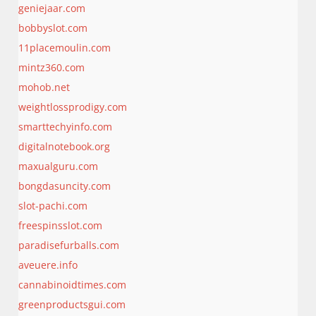
geniejaar.com
bobbyslot.com
11placemoulin.com
mintz360.com
mohob.net
weightlossprodigy.com
smarttechyinfo.com
digitalnotebook.org
maxualguru.com
bongdasuncity.com
slot-pachi.com
freespinsslot.com
paradisefurballs.com
aveuere.info
cannabinoidtimes.com
greenproductsgui.com