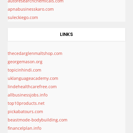
autoresearchchemicals.com
apnabusinesskaro.com
suleckiego.com
LINKS
thecedarglenmaltshop.com
georgemason.org
topicinhindi.com
uklanguageacademy.com
lindehealthcarefree.com
allbusinessjobs.info
top10products.net
pickabatours.com
beastmode-bodybuilding.com
financelplan.info