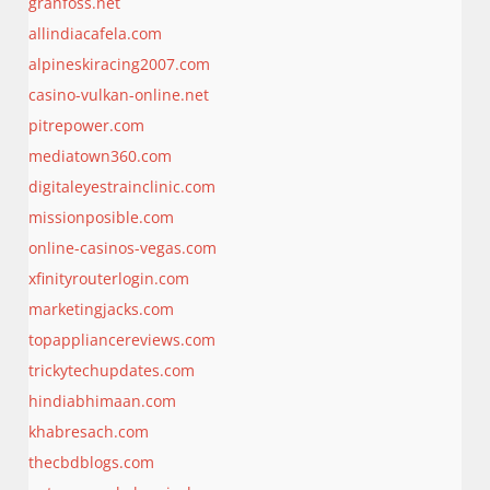
granfoss.net
allindiacafela.com
alpineskiracing2007.com
casino-vulkan-online.net
pitrepower.com
mediatown360.com
digitaleyestrainclinic.com
missionposible.com
online-casinos-vegas.com
xfinityrouterlogin.com
marketingjacks.com
topappliancereviews.com
trickytechupdates.com
hindiabhimaan.com
khabresach.com
thecbdblogs.com