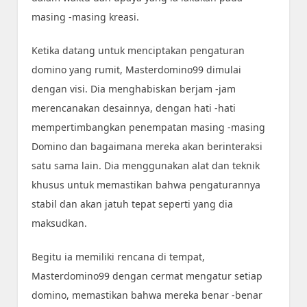
masing -masing kreasi.
Ketika datang untuk menciptakan pengaturan
domino yang rumit, Masterdomino99 dimulai
dengan visi. Dia menghabiskan berjam -jam
merencanakan desainnya, dengan hati -hati
mempertimbangkan penempatan masing -masing
Domino dan bagaimana mereka akan berinteraksi
satu sama lain. Dia menggunakan alat dan teknik
khusus untuk memastikan bahwa pengaturannya
stabil dan akan jatuh tepat seperti yang dia
maksudkan.
Begitu ia memiliki rencana di tempat,
Masterdomino99 dengan cermat mengatur setiap
domino, memastikan bahwa mereka benar -benar