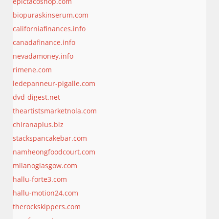
epictacoshop.com
biopuraskinserum.com
californiafinances.info
canadafinance.info
nevadamoney.info
rimene.com
ledepanneur-pigalle.com
dvd-digest.net
theartistsmarketnola.com
chiranaplus.biz
stackspancakebar.com
namheongfoodcourt.com
milanoglasgow.com
hallu-forte3.com
hallu-motion24.com
therockskippers.com