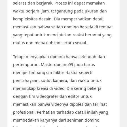
selaras dan berjarak. Proses ini dapat memakan
waktu berjam -jam, tergantung pada ukuran dan
kompleksitas desain. Dia memperhatikan detail,
memastikan bahwa setiap domino berada di tempat
yang tepat untuk menciptakan reaksi berantai yang
mulus dan menakjubkan secara visual.
Tetapi menyiapkan domino hanya setengah dari
pertempuran. Masterdomino99 juga harus
mempertimbangkan faktor -faktor seperti
pencahayaan, sudut kamera, dan waktu untuk
menangkap kreasi di video. Dia sering bekerja
dengan tim videografer dan editor untuk
memastikan bahwa videonya dipoles dan terlihat
profesional. Perhatian terhadap detail inilah yang
membedakan karyanya dari seniman domino