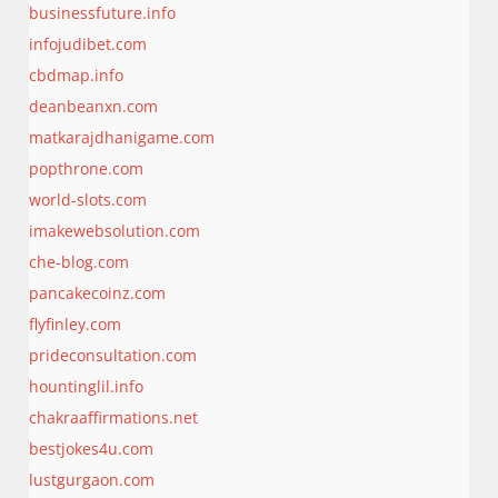
businessfuture.info
infojudibet.com
cbdmap.info
deanbeanxn.com
matkarajdhanigame.com
popthrone.com
world-slots.com
imakewebsolution.com
che-blog.com
pancakecoinz.com
flyfinley.com
prideconsultation.com
hountinglil.info
chakraaffirmations.net
bestjokes4u.com
lustgurgaon.com