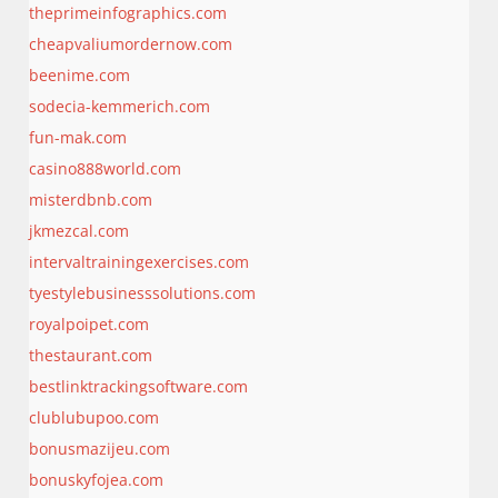
theprimeinfographics.com
cheapvaliumordernow.com
beenime.com
sodecia-kemmerich.com
fun-mak.com
casino888world.com
misterdbnb.com
jkmezcal.com
intervaltrainingexercises.com
tyestylebusinesssolutions.com
royalpoipet.com
thestaurant.com
bestlinktrackingsoftware.com
clublubupoo.com
bonusmazijeu.com
bonuskyfojea.com