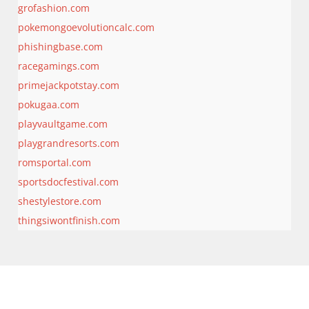
grofashion.com
pokemongoevolutioncalc.com
phishingbase.com
racegamings.com
primejackpotstay.com
pokugaa.com
playvaultgame.com
playgrandresorts.com
romsportal.com
sportsdocfestival.com
shestylestore.com
thingsiwontfinish.com