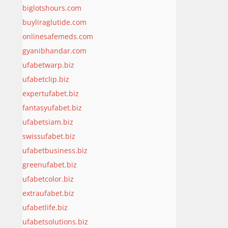
biglotshours.com
buyliraglutide.com
onlinesafemeds.com
gyanibhandar.com
ufabetwarp.biz
ufabetclip.biz
expertufabet.biz
fantasyufabet.biz
ufabetsiam.biz
swissufabet.biz
ufabetbusiness.biz
greenufabet.biz
ufabetcolor.biz
extraufabet.biz
ufabetlife.biz
ufabetsolutions.biz