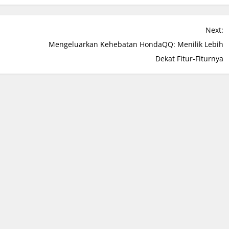
Next:
Mengeluarkan Kehebatan HondaQQ: Menilik Lebih
Dekat Fitur-Fiturnya