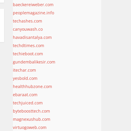
baeckereiweber.com
peoplemagazine.info
techashes.com
canyouwash.co
havadisantalya.com
techdtimes.com
techieboot.com
gundembalikesir.com
itechar.com
yesbold.com
healthhubzone.com
ebaraat.com
techjuiced.com
byteboosttech.com
magnexushub.com
virtuogoweb.com