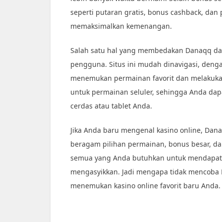
seperti putaran gratis, bonus cashback, da
memaksimalkan kemenangan.
Salah satu hal yang membedakan Danaqq dar
pengguna. Situs ini mudah dinavigasi, den
menemukan permainan favorit dan melakukan 
untuk permainan seluler, sehingga Anda dapa
cerdas atau tablet Anda.
Jika Anda baru mengenal kasino online, Da
beragam pilihan permainan, bonus besar, d
semua yang Anda butuhkan untuk mendapa
mengasyikkan. Jadi mengapa tidak mencoba D
menemukan kasino online favorit baru Anda.