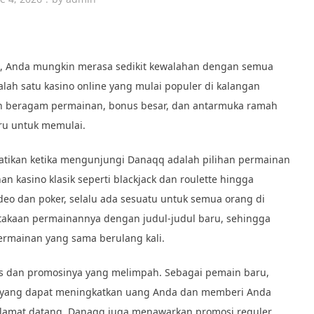
ne, Anda mungkin merasa sedikit kewalahan dengan semua
alah satu kasino online yang mulai populer di kalangan
 beragam permainan, bonus besar, dan antarmuka ramah
u untuk memulai.
atikan ketika mengunjungi Danaqq adalah pilihan permainan
 kasino klasik seperti blackjack dan roulette hingga
deo dan poker, selalu ada sesuatu untuk semua orang di
takaan permainannya dengan judul-judul baru, sehingga
rmainan yang sama berulang kali.
us dan promosinya yang melimpah. Sebagai pemain baru,
yang dapat meningkatkan uang Anda dan memberi Anda
selamat datang, Danaqq juga menawarkan promosi reguler