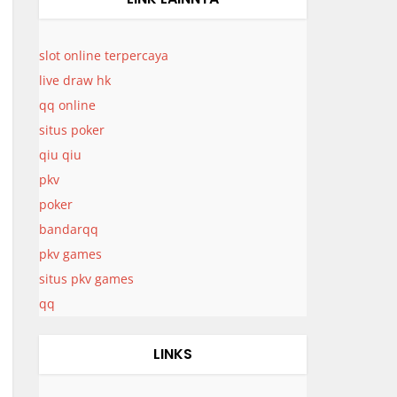
slot online terpercaya
live draw hk
qq online
situs poker
qiu qiu
pkv
poker
bandarqq
pkv games
situs pkv games
qq
LINKS