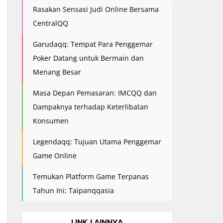
Rasakan Sensasi Judi Online Bersama
CentralQQ
Garudaqq: Tempat Para Penggemar
Poker Datang untuk Bermain dan
Menang Besar
Masa Depan Pemasaran: IMCQQ dan
Dampaknya terhadap Keterlibatan
Konsumen
Legendaqq: Tujuan Utama Penggemar
Game Online
Temukan Platform Game Terpanas
Tahun Ini: Taipanqqasia
LINK LAINNYA