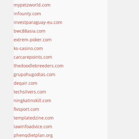
mypetzworld.com
infounty.com
investparaguay-eu.com
bwc88asia.com
extrem-poker.com
ks-casino.com
carcarepoints.com
thedoodlebreeders.com
grupohugodias.com
deqair.com
techsilvers.com
ningkatinskill.com
fivsport.com
templatedzine.com
lawinfoadvice.com
phenqdietplan.org