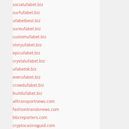
socialufabet.biz
surfufabet.biz
ufabetbest.biz
sureufabet.biz
customufabet.biz
storyufabet.biz
epicufabet.biz
crystalufabet.biz
ufabetok.biz
everufabet.biz
crowdufabet.biz
buildufabet.biz
alltransportnews.com
fashiontrandsnews.com
bbcreporters.com
cryptocasinoguid.com