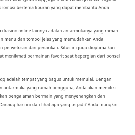
n promosi bertema liburan yang dapat membantu Anda
i kasino online lainnya adalah antarmukanya yang ramah
gan menu dan tombol jelas yang memudahkan Anda
penyetoran dan penarikan. Situs ini juga dioptimalkan
t menikmati permainan favorit saat bepergian dari ponsel
naqq adalah tempat yang bagus untuk memulai. Dengan
an antarmuka yang ramah pengguna, Anda akan memiliki
tkan pengalaman bermain yang menyenangkan dan
anaqq hari ini dan lihat apa yang terjadi? Anda mungkin