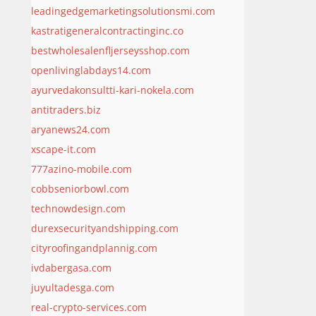
leadingedgemarketingsolutionsmi.com
kastratigeneralcontractinginc.co
bestwholesalenfljerseysshop.com
openlivinglabdays14.com
ayurvedakonsultti-kari-nokela.com
antitraders.biz
aryanews24.com
xscape-it.com
777azino-mobile.com
cobbseniorbowl.com
technowdesign.com
durexsecurityandshipping.com
cityroofingandplannig.com
ivdabergasa.com
juyultadesga.com
real-crypto-services.com