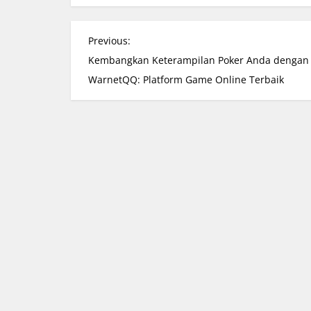
P
Previous:
o
Kembangkan Keterampilan Poker Anda dengan
s
WarnetQQ: Platform Game Online Terbaik
t
n
a
v
i
g
a
t
i
o
n