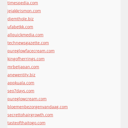
timespedia.com
jejakkrismon.com
diemthole.biz
ufabetkk.com
allquickmedia.com
technewsgazette.com
pureglowfacecream.com
kingofherrings.com
mrbetjapan.com
anewentity.biz
appkuala.com
seo7days.com
pureglowcream.com
bloemenbezorgenvandaag.com
secrettohairgrowth.com
tasteofthaitogo.com