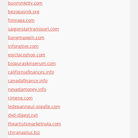
bunnynkitty.com
bezopasnik.org
fjmnxga.com
saigonstartransport.com
bangmaxwin.com
infonetive.com
epictacoshop.com
biopuraskinserum.com
californiafinances.info
canadafinance.info
nevadamoney.info
rimene.com
ledepanneur-pigalle.com
dvd-digest.net
theartistsmarketnola.com
chiranaplus.biz