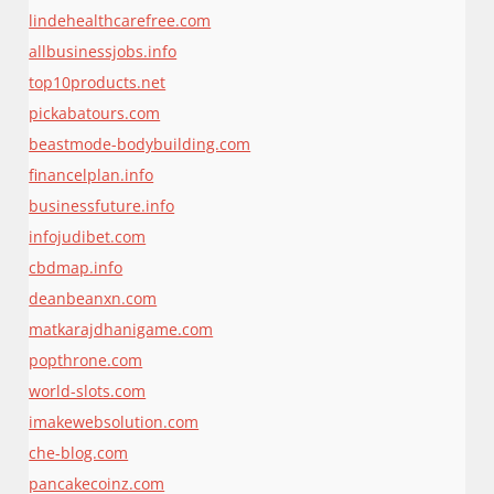
lindehealthcarefree.com
allbusinessjobs.info
top10products.net
pickabatours.com
beastmode-bodybuilding.com
financelplan.info
businessfuture.info
infojudibet.com
cbdmap.info
deanbeanxn.com
matkarajdhanigame.com
popthrone.com
world-slots.com
imakewebsolution.com
che-blog.com
pancakecoinz.com