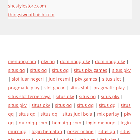
shestylestore.com
thingsiwontfinish.com
menuqq.com
|
pkv qq
|
dominoqq pkv
|
dominoqq pkv
|
situs qq
|
situs qq
|
situs qq
|
situs pkv games
|
situs pkv
|
slot luar negeri
|
judi resmi
|
pkv games
|
situs slot
|
pragmatic play
|
slot gacor
|
situs slot
|
pragmatic play
|
situs slot terpercaya
|
situs pkv
|
situs qq
|
situs pkv
|
situs pkv
|
situs pkv
|
situs qq
|
situs qq
|
situs qq
|
situs
qq
|
situs qq
|
situs qq
|
situs judi bola
|
mix parlay
|
pkv
qq
|
murniqq.com
|
hematqq.com
|
login menuqq
|
login
murniqq
|
login hematqq
|
poker online
|
situs qq
|
situs