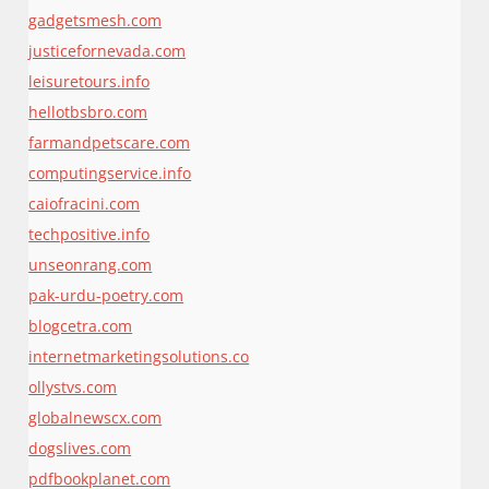
gadgetsmesh.com
justicefornevada.com
leisuretours.info
hellotbsbro.com
farmandpetscare.com
computingservice.info
caiofracini.com
techpositive.info
unseonrang.com
pak-urdu-poetry.com
blogcetra.com
internetmarketingsolutions.co
ollystvs.com
globalnewscx.com
dogslives.com
pdfbookplanet.com