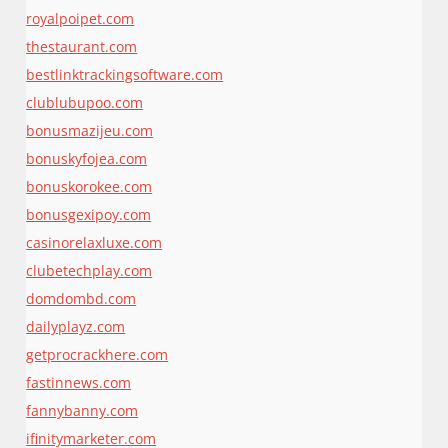
royalpoipet.com
thestaurant.com
bestlinktrackingsoftware.com
clublubupoo.com
bonusmazijeu.com
bonuskyfojea.com
bonuskorokee.com
bonusgexipoy.com
casinorelaxluxe.com
clubetechplay.com
domdombd.com
dailyplayz.com
getprocrackhere.com
fastinnews.com
fannybanny.com
ifinitymarketer.com