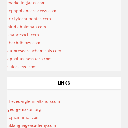
marketingjacks.com
topappliancereviews.com
trickytechupdates.com
hindiabhimaan.com
khabresach.com
thecbdblogs.com
autoresearchchemicals.com
apnabusinesskaro.com
suleckiego.com
LINKS
thecedarglenmaltshop.com
georgemason.org
topicinhindi.com
uklanguageacademy.com