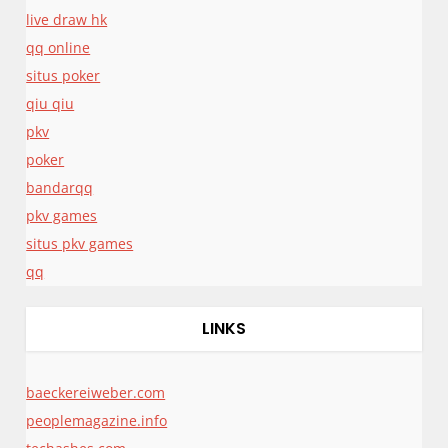
live draw hk
qq online
situs poker
qiu qiu
pkv
poker
bandarqq
pkv games
situs pkv games
qq
LINKS
baeckereiweber.com
peoplemagazine.info