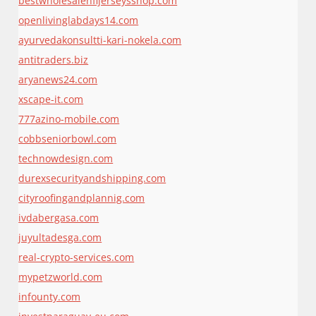
bestwholesalenfljerseysshop.com
openlivinglabdays14.com
ayurvedakonsultti-kari-nokela.com
antitraders.biz
aryanews24.com
xscape-it.com
777azino-mobile.com
cobbseniorbowl.com
technowdesign.com
durexsecurityandshipping.com
cityroofingandplannig.com
ivdabergasa.com
juyultadesga.com
real-crypto-services.com
mypetzworld.com
infounty.com