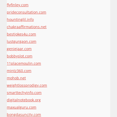
flyfinley.com
prideconsultation.com
hountinglil.info
chakraaffirmations.net
bestjokes4u.com
lustgurgaon.com
geniejaar.com
bobbyslot.com
11placemoulin.com
mintz360.com
mohob.net
weightlossprodigy.com
smarttechyinfo.com
digitalnotebook.org
maxualguru.com
bongdasuncity.com