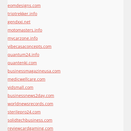
eomdesigns.com
triptrekker.info
gendxxi.net
motomasters.info
mycarzone.info
vibecasaconcepts.com
quantum24.info
quantenki.com
businessmagazineusa.com
medicwellcare.com
vidsmall.com
businessnews2day.com
worldnewsrecords.com
sterilepro24.com
solidtechbusiness.com
reviewcardgaming.com