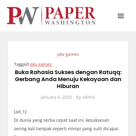
Skip
to
content
Agen Slot Gacor dengan Deposit Pulsa Tanpa
Pilih agen slot gacor dengan deposit pulsa tanpa potongan.
Potongan
Nikmati kemudahan bertransaksi dan peluang menang
besar tanpa biaya tambahan.
pkv games
Tagged
pkv games
Buka Rahasia Sukses dengan Ratuqq:
Gerbang Anda Menuju Kekayaan dan
Hiburan
January 4, 2025
by
admin
[ad_1]
Di dunia yang serba cepat saat ini, kesuksesan
sering kali tampak seperti mimpi yang sulit dicapai.