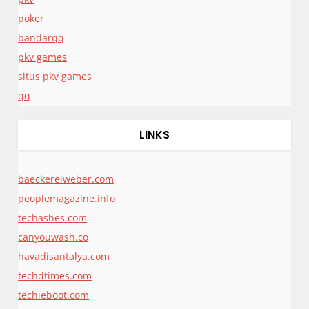
poker
bandarqq
pkv games
situs pkv games
qq
LINKS
baeckereiweber.com
peoplemagazine.info
techashes.com
canyouwash.co
havadisantalya.com
techdtimes.com
techieboot.com