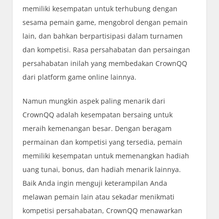
memiliki kesempatan untuk terhubung dengan
sesama pemain game, mengobrol dengan pemain
lain, dan bahkan berpartisipasi dalam turnamen
dan kompetisi. Rasa persahabatan dan persaingan
persahabatan inilah yang membedakan CrownQQ
dari platform game online lainnya.
Namun mungkin aspek paling menarik dari
CrownQQ adalah kesempatan bersaing untuk
meraih kemenangan besar. Dengan beragam
permainan dan kompetisi yang tersedia, pemain
memiliki kesempatan untuk memenangkan hadiah
uang tunai, bonus, dan hadiah menarik lainnya.
Baik Anda ingin menguji keterampilan Anda
melawan pemain lain atau sekadar menikmati
kompetisi persahabatan, CrownQQ menawarkan