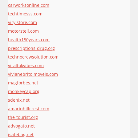
carworksonline.com
techtimesss.com
virylstore.com
motorstell.com
health150years.com
prescriptions-drug.org
technocrewsolution.com
viraltokvibes.com
vivianebritoimoveis.com
magforbes.net
monkeycap.org
sdenix.net
amarinhillcrest.com
the-tourist.org
advogato.net
isafebag.net