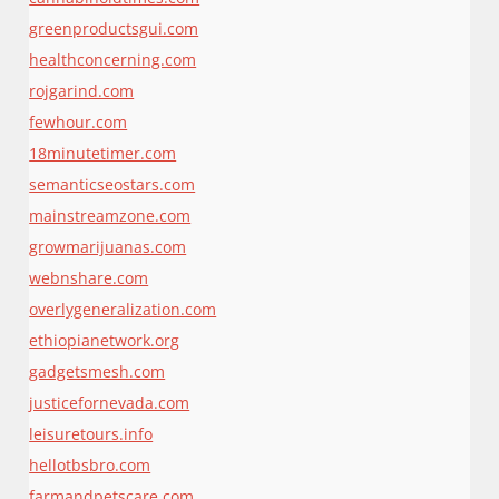
greenproductsgui.com
healthconcerning.com
rojgarind.com
fewhour.com
18minutetimer.com
semanticseostars.com
mainstreamzone.com
growmarijuanas.com
webnshare.com
overlygeneralization.com
ethiopianetwork.org
gadgetsmesh.com
justicefornevada.com
leisuretours.info
hellotbsbro.com
farmandpetscare.com