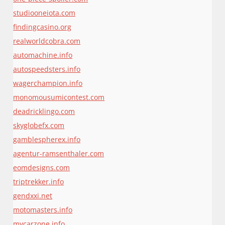
studiooneiota.com
findingcasino.org
realworldcobra.com
automachine.info
autospeedsters.info
wagerchampion.info
monomousumicontest.com
deadricklingo.com
skyglobefx.com
gamblespherex.info
agentur-ramsenthaler.com
eomdesigns.com
triptrekker.info
gendxxi.net
motomasters.info
mycarzone.info