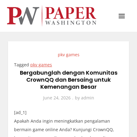
Skip
to
content
Agen Slot Gacor dengan Deposit Pulsa Tanpa
Pilih agen slot gacor dengan deposit pulsa tanpa potongan.
Potongan
Nikmati kemudahan bertransaksi dan peluang menang
besar tanpa biaya tambahan.
pkv games
Tagged
pkv games
Bergabunglah dengan Komunitas
CrownQQ dan Bersaing untuk
Kemenangan Besar
June 24, 2026
by
admin
[ad_1]
Apakah Anda ingin meningkatkan pengalaman
bermain game online Anda? Kunjungi CrownQQ,