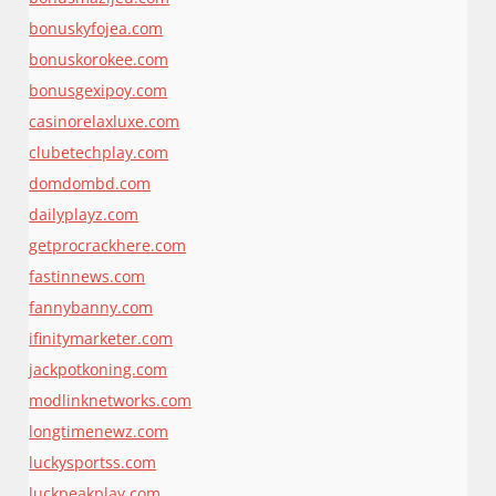
bonuskyfojea.com
bonuskorokee.com
bonusgexipoy.com
casinorelaxluxe.com
clubetechplay.com
domdombd.com
dailyplayz.com
getprocrackhere.com
fastinnews.com
fannybanny.com
ifinitymarketer.com
jackpotkoning.com
modlinknetworks.com
longtimenewz.com
luckysportss.com
luckpeakplay.com