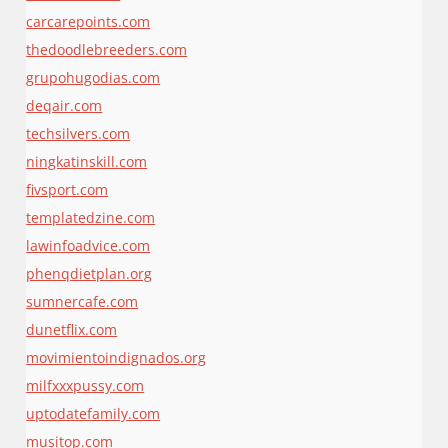
carcarepoints.com
thedoodlebreeders.com
grupohugodias.com
deqair.com
techsilvers.com
ningkatinskill.com
fivsport.com
templatedzine.com
lawinfoadvice.com
phenqdietplan.org
sumnercafe.com
dunetflix.com
movimientoindignados.org
milfxxxpussy.com
uptodatefamily.com
musitop.com