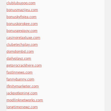
clublubupoo.com
bonusmazijeu.com
bonuskyfojea.com
bonuskorokee.com
bonusgexipoy.com
casinorelaxluxe.com
clubetechplay.com
domdombd.com
dailyplayz.com
getprocrackhere.com
fastinnews.com
fannybanny.com
ifinitymarketer.com
jackpotkoning.com
modlinknetworks.com
longtimenewz.com