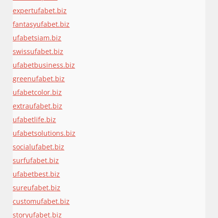
expertufabet.biz
fantasyufabet.biz
ufabetsiam.biz
swissufabet.biz
ufabetbusiness.biz
greenufabet.biz
ufabetcolor.biz
extraufabet.biz
ufabetlife.biz
ufabetsolutions.biz
socialufabet.biz
surfufabet.biz
ufabetbest.biz
sureufabet.biz
customufabet.biz
storyufabet.biz