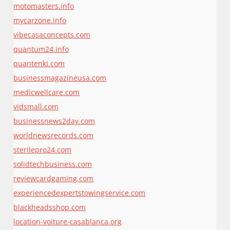
motomasters.info
mycarzone.info
vibecasaconcepts.com
quantum24.info
quantenki.com
businessmagazineusa.com
medicwellcare.com
vidsmall.com
businessnews2day.com
worldnewsrecords.com
sterilepro24.com
solidtechbusiness.com
reviewcardgaming.com
experiencedexpertstowingservice.com
blackheadsshop.com
location-voiture-casablanca.org