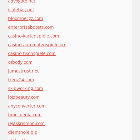
advogato.net
isafebag.net
bloombergz.com
enterpriseboosts.com
casino-kartenspiele.com
casino-automatenspiele.org
casino-tischspiele.com
otbody.com
jamestrust.net
trenz24.com
skipworking.com
loizbeauty.com
anyconverter.com
timespedia.com
jejakkrismon.com
diemthole.biz