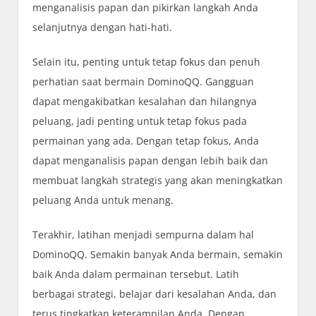
menganalisis papan dan pikirkan langkah Anda
selanjutnya dengan hati-hati.
Selain itu, penting untuk tetap fokus dan penuh
perhatian saat bermain DominoQQ. Gangguan
dapat mengakibatkan kesalahan dan hilangnya
peluang, jadi penting untuk tetap fokus pada
permainan yang ada. Dengan tetap fokus, Anda
dapat menganalisis papan dengan lebih baik dan
membuat langkah strategis yang akan meningkatkan
peluang Anda untuk menang.
Terakhir, latihan menjadi sempurna dalam hal
DominoQQ. Semakin banyak Anda bermain, semakin
baik Anda dalam permainan tersebut. Latih
berbagai strategi, belajar dari kesalahan Anda, dan
terus tingkatkan keterampilan Anda. Dengan