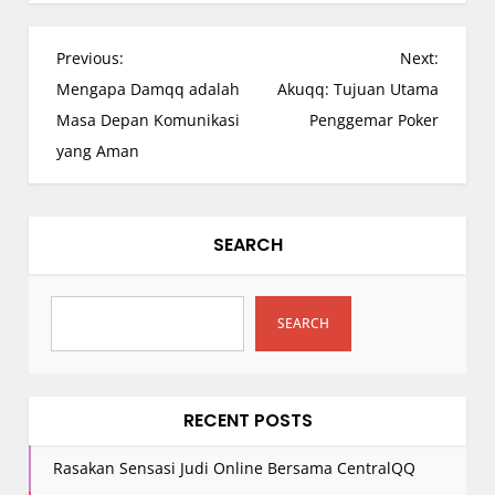
P
Previous:
Next:
o
Mengapa Damqq adalah
Akuqq: Tujuan Utama
s
Masa Depan Komunikasi
Penggemar Poker
t
yang Aman
n
a
v
SEARCH
i
g
a
SEARCH
t
i
o
RECENT POSTS
n
Rasakan Sensasi Judi Online Bersama CentralQQ