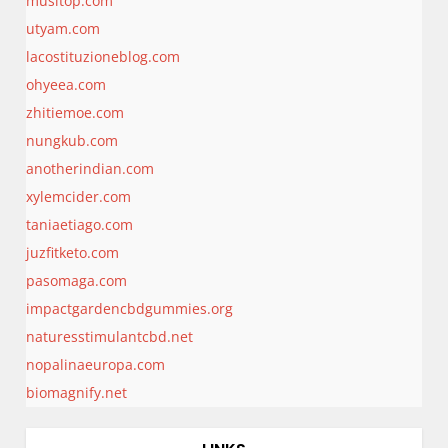
musitop.com
utyam.com
lacostituzioneblog.com
ohyeea.com
zhitiemoe.com
nungkub.com
anotherindian.com
xylemcider.com
taniaetiago.com
juzfitketo.com
pasomaga.com
impactgardencbdgummies.org
naturesstimulantcbd.net
nopalinaeuropa.com
biomagnify.net