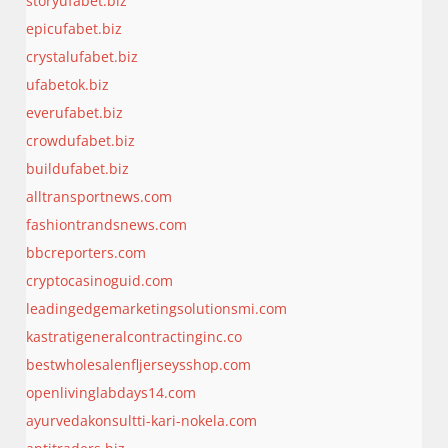
storyufabet.biz
epicufabet.biz
crystalufabet.biz
ufabetok.biz
everufabet.biz
crowdufabet.biz
buildufabet.biz
alltransportnews.com
fashiontrandsnews.com
bbcreporters.com
cryptocasinoguid.com
leadingedgemarketingsolutionsmi.com
kastratigeneralcontractinginc.co
bestwholesalenfljerseysshop.com
openlivinglabdays14.com
ayurvedakonsultti-kari-nokela.com