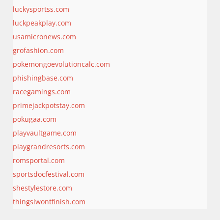
luckysportss.com
luckpeakplay.com
usamicronews.com
grofashion.com
pokemongoevolutioncalc.com
phishingbase.com
racegamings.com
primejackpotstay.com
pokugaa.com
playvaultgame.com
playgrandresorts.com
romsportal.com
sportsdocfestival.com
shestylestore.com
thingsiwontfinish.com