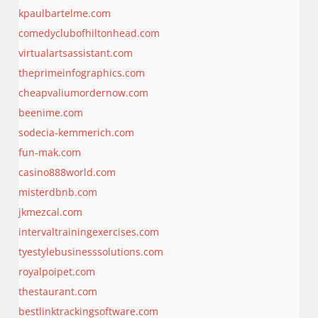
kpaulbartelme.com
comedyclubofhiltonhead.com
virtualartsassistant.com
theprimeinfographics.com
cheapvaliumordernow.com
beenime.com
sodecia-kemmerich.com
fun-mak.com
casino888world.com
misterdbnb.com
jkmezcal.com
intervaltrainingexercises.com
tyestylebusinesssolutions.com
royalpoipet.com
thestaurant.com
bestlinktrackingsoftware.com