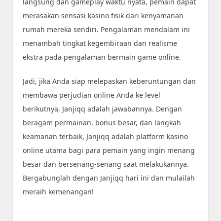
langsung dan gameplay waktu nyata, pemain dapat
merasakan sensasi kasino fisik dari kenyamanan
rumah mereka sendiri. Pengalaman mendalam ini
menambah tingkat kegembiraan dan realisme
ekstra pada pengalaman bermain game online.
Jadi, jika Anda siap melepaskan keberuntungan dan
membawa perjudian online Anda ke level
berikutnya, Janjiqq adalah jawabannya. Dengan
beragam permainan, bonus besar, dan langkah
keamanan terbaik, Janjiqq adalah platform kasino
online utama bagi para pemain yang ingin menang
besar dan bersenang-senang saat melakukannya.
Bergabunglah dengan Janjiqq hari ini dan mulailah
meraih kemenangan!