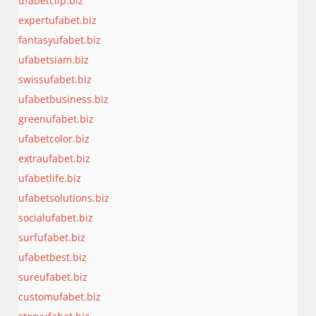
ufabetclip.biz
expertufabet.biz
fantasyufabet.biz
ufabetsiam.biz
swissufabet.biz
ufabetbusiness.biz
greenufabet.biz
ufabetcolor.biz
extraufabet.biz
ufabetlife.biz
ufabetsolutions.biz
socialufabet.biz
surfufabet.biz
ufabetbest.biz
sureufabet.biz
customufabet.biz