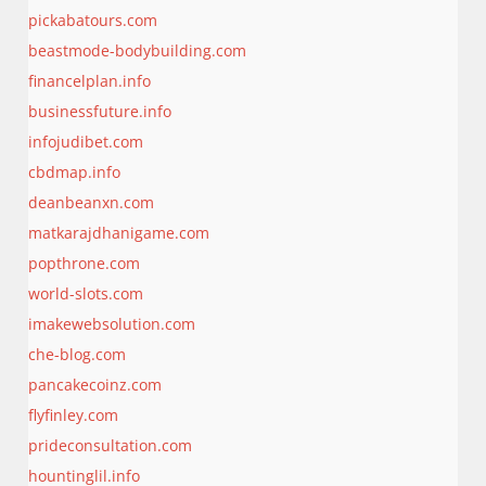
pickabatours.com
beastmode-bodybuilding.com
financelplan.info
businessfuture.info
infojudibet.com
cbdmap.info
deanbeanxn.com
matkarajdhanigame.com
popthrone.com
world-slots.com
imakewebsolution.com
che-blog.com
pancakecoinz.com
flyfinley.com
prideconsultation.com
hountinglil.info