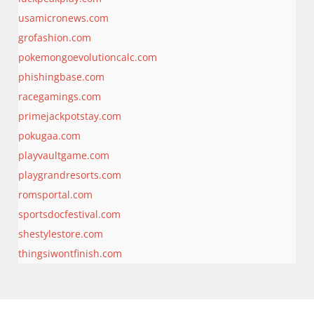
usamicronews.com
grofashion.com
pokemongoevolutioncalc.com
phishingbase.com
racegamings.com
primejackpotstay.com
pokugaa.com
playvaultgame.com
playgrandresorts.com
romsportal.com
sportsdocfestival.com
shestylestore.com
thingsiwontfinish.com