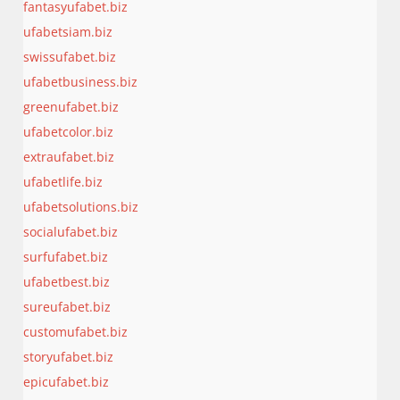
fantasyufabet.biz
ufabetsiam.biz
swissufabet.biz
ufabetbusiness.biz
greenufabet.biz
ufabetcolor.biz
extraufabet.biz
ufabetlife.biz
ufabetsolutions.biz
socialufabet.biz
surfufabet.biz
ufabetbest.biz
sureufabet.biz
customufabet.biz
storyufabet.biz
epicufabet.biz