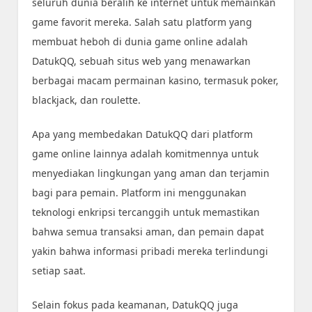
seluruh dunia beralih ke internet untuk memainkan
game favorit mereka. Salah satu platform yang
membuat heboh di dunia game online adalah
DatukQQ, sebuah situs web yang menawarkan
berbagai macam permainan kasino, termasuk poker,
blackjack, dan roulette.
Apa yang membedakan DatukQQ dari platform
game online lainnya adalah komitmennya untuk
menyediakan lingkungan yang aman dan terjamin
bagi para pemain. Platform ini menggunakan
teknologi enkripsi tercanggih untuk memastikan
bahwa semua transaksi aman, dan pemain dapat
yakin bahwa informasi pribadi mereka terlindungi
setiap saat.
Selain fokus pada keamanan, DatukQQ juga