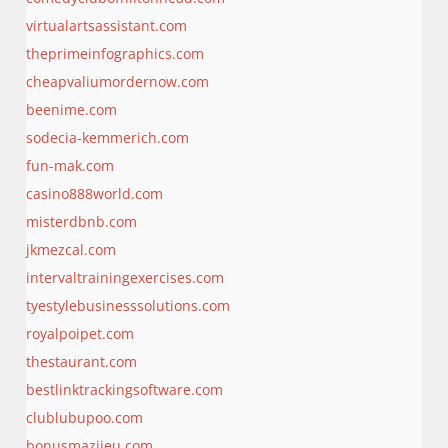
virtualartsassistant.com
theprimeinfographics.com
cheapvaliumordernow.com
beenime.com
sodecia-kemmerich.com
fun-mak.com
casino888world.com
misterdbnb.com
jkmezcal.com
intervaltrainingexercises.com
tyestylebusinesssolutions.com
royalpoipet.com
thestaurant.com
bestlinktrackingsoftware.com
clublubupoo.com
bonusmazijeu.com