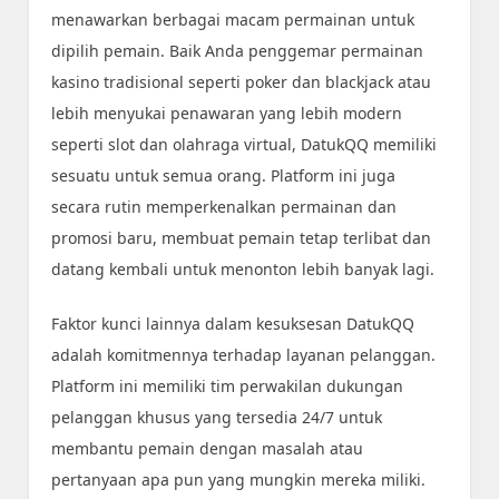
menawarkan berbagai macam permainan untuk
dipilih pemain. Baik Anda penggemar permainan
kasino tradisional seperti poker dan blackjack atau
lebih menyukai penawaran yang lebih modern
seperti slot dan olahraga virtual, DatukQQ memiliki
sesuatu untuk semua orang. Platform ini juga
secara rutin memperkenalkan permainan dan
promosi baru, membuat pemain tetap terlibat dan
datang kembali untuk menonton lebih banyak lagi.
Faktor kunci lainnya dalam kesuksesan DatukQQ
adalah komitmennya terhadap layanan pelanggan.
Platform ini memiliki tim perwakilan dukungan
pelanggan khusus yang tersedia 24/7 untuk
membantu pemain dengan masalah atau
pertanyaan apa pun yang mungkin mereka miliki.