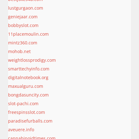
lustgurgaon.com
geniejaar.com
bobbyslot.com
11placemoulin.com
mintz360.com
mohob.net
weightlossprodigy.com
smarttechyinfo.com
digitalnotebook.org
maxualguru.com
bongdasuncity.com
slot-pachi.com
freespinsslot.com
paradisefurballs.com
aveuere.info
cannabinoidtimes.com