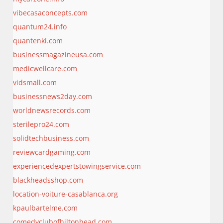
vibecasaconcepts.com
quantum24.info
quantenki.com
businessmagazineusa.com
medicwellcare.com
vidsmall.com
businessnews2day.com
worldnewsrecords.com
sterilepro24.com
solidtechbusiness.com
reviewcardgaming.com
experiencedexpertstowingservice.com
blackheadsshop.com
location-voiture-casablanca.org
kpaulbartelme.com
comedyclubofhiltonhead.com