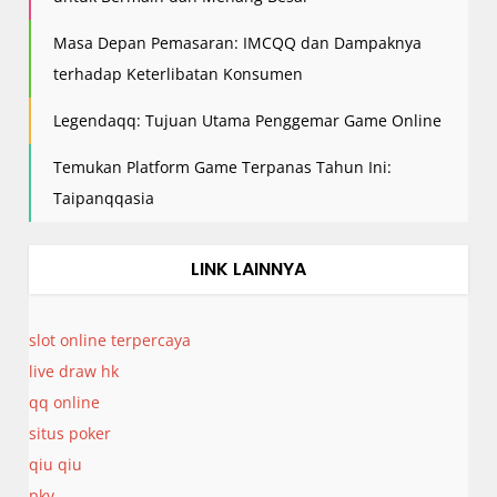
Masa Depan Pemasaran: IMCQQ dan Dampaknya
terhadap Keterlibatan Konsumen
Legendaqq: Tujuan Utama Penggemar Game Online
Temukan Platform Game Terpanas Tahun Ini:
Taipanqqasia
LINK LAINNYA
slot online terpercaya
live draw hk
qq online
situs poker
qiu qiu
pkv