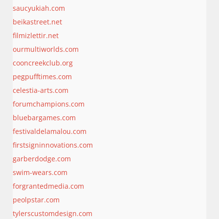
saucyukiah.com
beikastreet.net
filmizlettir.net
ourmultiworlds.com
cooncreekclub.org
pegpufftimes.com
celestia-arts.com
forumchampions.com
bluebargames.com
festivaldelamalou.com
firstsigninnovations.com
garberdodge.com
swim-wears.com
forgrantedmedia.com
peolpstar.com
tylerscustomdesign.com