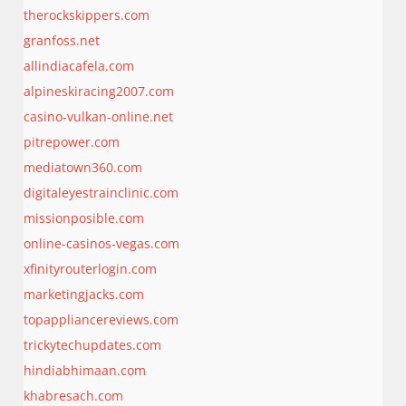
therockskippers.com
granfoss.net
allindiacafela.com
alpineskiracing2007.com
casino-vulkan-online.net
pitrepower.com
mediatown360.com
digitaleyestrainclinic.com
missionposible.com
online-casinos-vegas.com
xfinityrouterlogin.com
marketingjacks.com
topappliancereviews.com
trickytechupdates.com
hindiabhimaan.com
khabresach.com