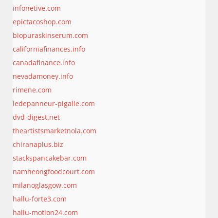
infonetive.com
epictacoshop.com
biopuraskinserum.com
californiafinances.info
canadafinance.info
nevadamoney.info
rimene.com
ledepanneur-pigalle.com
dvd-digest.net
theartistsmarketnola.com
chiranaplus.biz
stackspancakebar.com
namheongfoodcourt.com
milanoglasgow.com
hallu-forte3.com
hallu-motion24.com