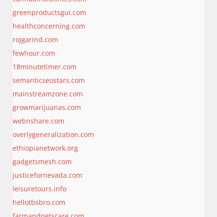
greenproductsgui.com
healthconcerning.com
rojgarind.com
fewhour.com
18minutetimer.com
semanticseostars.com
mainstreamzone.com
growmarijuanas.com
webnshare.com
overlygeneralization.com
ethiopianetwork.org
gadgetsmesh.com
justicefornevada.com
leisuretours.info
hellotbsbro.com
farmandpetscare.com