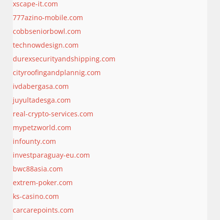
xscape-it.com
777azino-mobile.com
cobbseniorbowl.com
technowdesign.com
durexsecurityandshipping.com
cityroofingandplannig.com
ivdabergasa.com
juyultadesga.com
real-crypto-services.com
mypetzworld.com
infounty.com
investparaguay-eu.com
bwc88asia.com
extrem-poker.com
ks-casino.com
carcarepoints.com