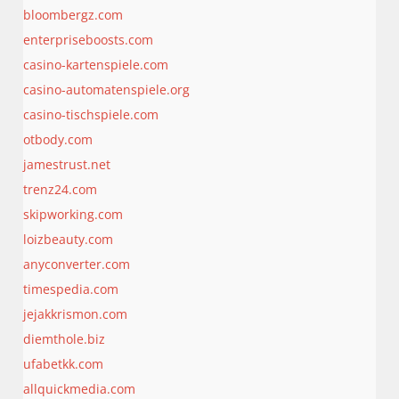
bloombergz.com
enterpriseboosts.com
casino-kartenspiele.com
casino-automatenspiele.org
casino-tischspiele.com
otbody.com
jamestrust.net
trenz24.com
skipworking.com
loizbeauty.com
anyconverter.com
timespedia.com
jejakkrismon.com
diemthole.biz
ufabetkk.com
allquickmedia.com