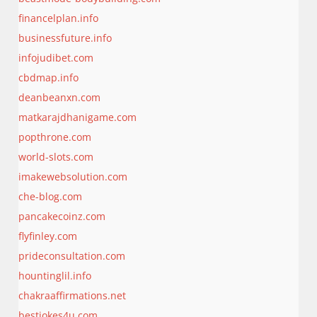
financelplan.info
businessfuture.info
infojudibet.com
cbdmap.info
deanbeanxn.com
matkarajdhanigame.com
popthrone.com
world-slots.com
imakewebsolution.com
che-blog.com
pancakecoinz.com
flyfinley.com
prideconsultation.com
hountinglil.info
chakraaffirmations.net
bestjokes4u.com