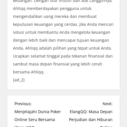
keuangan. Dengan fitur intuitif dan alat canggihnya,
Ahliqq memberdayakan pengguna untuk
mengendalikan uang mereka dan membuat
keputusan keuangan yang cerdas. Jika Anda mencari
solusi untuk membantu Anda mengelola keuangan
dengan lebih baik dan mencapai tujuan keuangan
Anda, Ahliqq adalah pilihan yang tepat untuk Anda.
Ucapkan selamat tinggal pada tekanan finansial dan
sambut masa depan finansial yang lebih cerah
bersama Ahliqq.
[ad_2]
P
Previous:
Next:
o
Menjelajahi Dunia Poker
ElangQQ: Masa Depan
s
Online Seru Bersama
Perjudian dan Hiburan
t