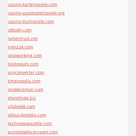
casino-kartenspiele.com
casino-automatenspiele.org
casino-tischspiele.com
otbody.com
jamestrust.net
trenz24.com
skipworking.com
loizbeauty.com
anyconverter.com
timespedia.com
jejakkrismon.com
diemthole.biz
ufabetkk.com
allquickmedia.com
technewsgazette.com
pureglowfacecream.com