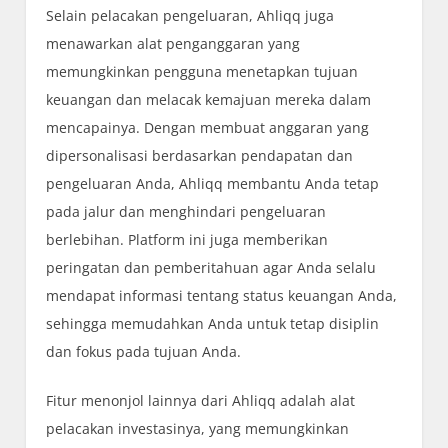
Selain pelacakan pengeluaran, Ahliqq juga
menawarkan alat penganggaran yang
memungkinkan pengguna menetapkan tujuan
keuangan dan melacak kemajuan mereka dalam
mencapainya. Dengan membuat anggaran yang
dipersonalisasi berdasarkan pendapatan dan
pengeluaran Anda, Ahliqq membantu Anda tetap
pada jalur dan menghindari pengeluaran
berlebihan. Platform ini juga memberikan
peringatan dan pemberitahuan agar Anda selalu
mendapat informasi tentang status keuangan Anda,
sehingga memudahkan Anda untuk tetap disiplin
dan fokus pada tujuan Anda.
Fitur menonjol lainnya dari Ahliqq adalah alat
pelacakan investasinya, yang memungkinkan