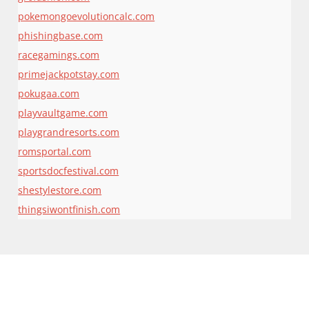
pokemongoevolutioncalc.com
phishingbase.com
racegamings.com
primejackpotstay.com
pokugaa.com
playvaultgame.com
playgrandresorts.com
romsportal.com
sportsdocfestival.com
shestylestore.com
thingsiwontfinish.com