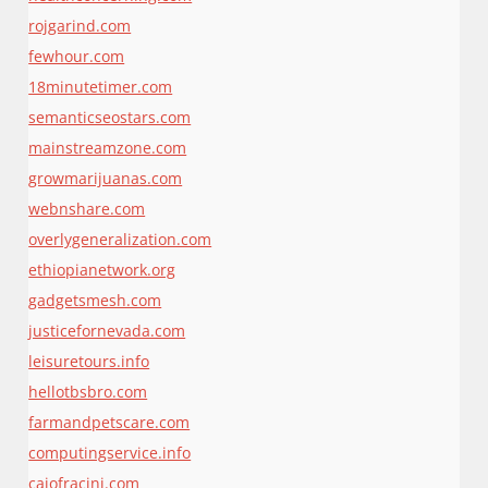
rojgarind.com
fewhour.com
18minutetimer.com
semanticseostars.com
mainstreamzone.com
growmarijuanas.com
webnshare.com
overlygeneralization.com
ethiopianetwork.org
gadgetsmesh.com
justicefornevada.com
leisuretours.info
hellotbsbro.com
farmandpetscare.com
computingservice.info
caiofracini.com