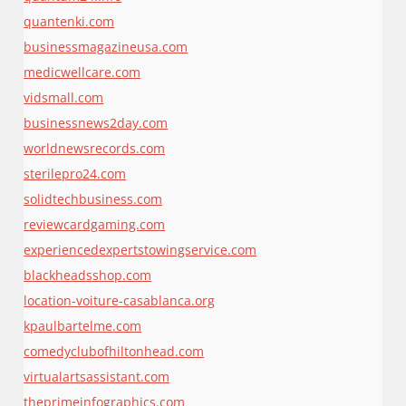
quantenki.com
businessmagazineusa.com
medicwellcare.com
vidsmall.com
businessnews2day.com
worldnewsrecords.com
sterilepro24.com
solidtechbusiness.com
reviewcardgaming.com
experiencedexpertstowingservice.com
blackheadsshop.com
location-voiture-casablanca.org
kpaulbartelme.com
comedyclubofhiltonhead.com
virtualartsassistant.com
theprimeinfographics.com