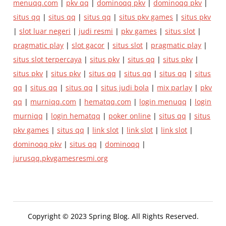
menuqq.com
|
pkv qq
|
dominoqq pkv
|
dominoqq pkv
|
situs qq
|
situs qq
|
situs qq
|
situs pkv games
|
situs pkv
|
slot luar negeri
|
judi resmi
|
pkv games
|
situs slot
|
pragmatic play
|
slot gacor
|
situs slot
|
pragmatic play
|
situs slot terpercaya
|
situs pkv
|
situs qq
|
situs pkv
|
situs pkv
|
situs pkv
|
situs qq
|
situs qq
|
situs qq
|
situs
qq
|
situs qq
|
situs qq
|
situs judi bola
|
mix parlay
|
pkv
qq
|
murniqq.com
|
hematqq.com
|
login menuqq
|
login
murniqq
|
login hematqq
|
poker online
|
situs qq
|
situs
pkv games
|
situs qq
|
link slot
|
link slot
|
link slot
|
dominoqq pkv
|
situs qq
|
dominoqq
|
jurusqq.pkvgamesresmi.org
Copyright © 2023 Spring Blog. All Rights Reserved.