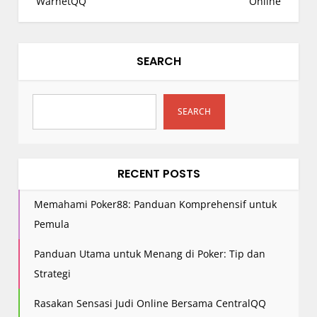
WarnetQQ
Online
n
a
v
SEARCH
i
g
a
SEARCH
t
i
o
RECENT POSTS
n
Memahami Poker88: Panduan Komprehensif untuk
Pemula
Panduan Utama untuk Menang di Poker: Tip dan
Strategi
Rasakan Sensasi Judi Online Bersama CentralQQ