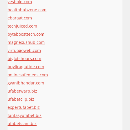
yesbold.com
healthhubzone.com
ebaraat.com
techjuiced.com
byteboosttech.com
magnexushub.com
virtuogoweb.com
biglotshours.com
buyliraglutide.com
onlinesafemeds.com
gyanibhandar.com
ufabetwarp.biz
ufabetclip.biz
expertufabet.biz
fantasyufabet.biz
ufabetsiam.biz