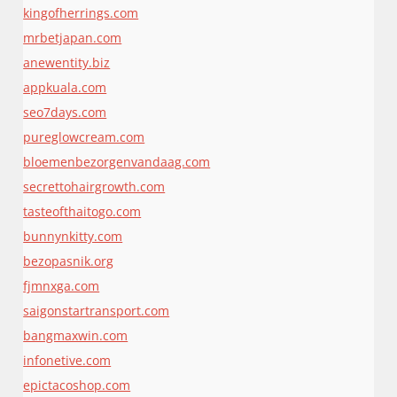
kingofherrings.com
mrbetjapan.com
anewentity.biz
appkuala.com
seo7days.com
pureglowcream.com
bloemenbezorgenvandaag.com
secrettohairgrowth.com
tasteofthaitogo.com
bunnynkitty.com
bezopasnik.org
fjmnxga.com
saigonstartransport.com
bangmaxwin.com
infonetive.com
epictacoshop.com