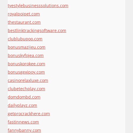
tyestylebusinesssolutions.com
royalpoipet.com
thestaurant.com
bestlinktrackingsoftware.com
clublubupoo.com
bonusmazijeu.com
bonuskyfojea.com
bonuskorokee.com
bonusgexipoy.com
casinorelaxluxe.com
clubetechplay.com
domdombd.com
dailyplayz.com
getprocrackhere.com
fastinnews.com
fannybanny.com