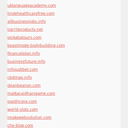
uklanguageacademy.com
lindehealthcarefree.com
allbusinessjobs.info
top10products.net
pickabatours.com
beastmode-bodybuilding.com
financelplan.info
businessfuture.info
infojudibet.com
cbdmap.info
deanbeanxn.com
matkarajdhanigame.com
popthrone.com
world-slots.com
imakewebsolution.com
che-blog.com