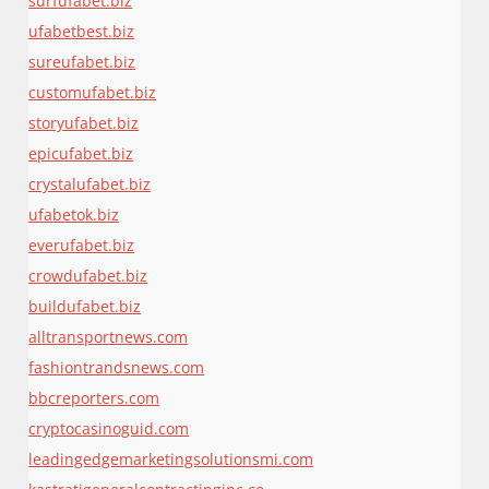
surfufabet.biz
ufabetbest.biz
sureufabet.biz
customufabet.biz
storyufabet.biz
epicufabet.biz
crystalufabet.biz
ufabetok.biz
everufabet.biz
crowdufabet.biz
buildufabet.biz
alltransportnews.com
fashiontrandsnews.com
bbcreporters.com
cryptocasinoguid.com
leadingedgemarketingsolutionsmi.com