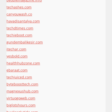
peoplemagazine.info
techashes.com
canyouwash.co
havadisantalya.com
techdtimes.com
techieboot.com
gundembalikesir.com
itechar.com
yesbold.com
healthhubzone.com
ebaraat.com
techjuiced.com
byteboosttech.com
magnexushub.com
virtuogoweb.com
biglotshours.com