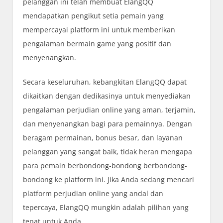
pelanggan ini telah membuat ElangQQ
mendapatkan pengikut setia pemain yang
mempercayai platform ini untuk memberikan
pengalaman bermain game yang positif dan
menyenangkan.
Secara keseluruhan, kebangkitan ElangQQ dapat
dikaitkan dengan dedikasinya untuk menyediakan
pengalaman perjudian online yang aman, terjamin,
dan menyenangkan bagi para pemainnya. Dengan
beragam permainan, bonus besar, dan layanan
pelanggan yang sangat baik, tidak heran mengapa
para pemain berbondong-bondong berbondong-
bondong ke platform ini. Jika Anda sedang mencari
platform perjudian online yang andal dan
tepercaya, ElangQQ mungkin adalah pilihan yang
tepat untuk Anda.