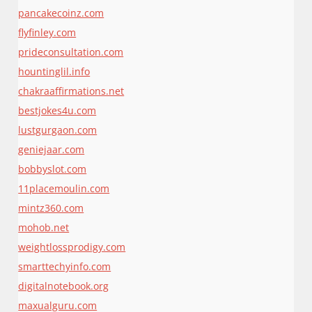
pancakecoinz.com
flyfinley.com
prideconsultation.com
hountinglil.info
chakraaffirmations.net
bestjokes4u.com
lustgurgaon.com
geniejaar.com
bobbyslot.com
11placemoulin.com
mintz360.com
mohob.net
weightlossprodigy.com
smarttechyinfo.com
digitalnotebook.org
maxualguru.com