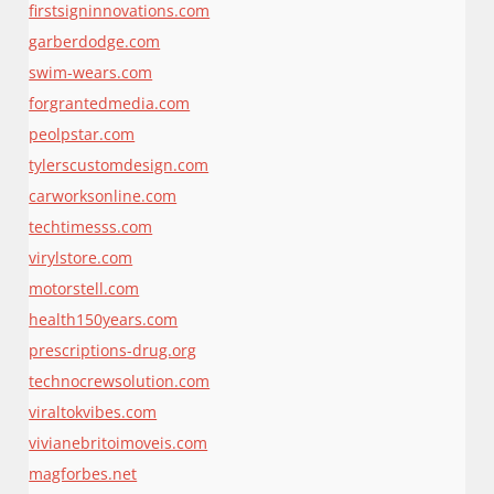
firstsigninnovations.com
garberdodge.com
swim-wears.com
forgrantedmedia.com
peolpstar.com
tylerscustomdesign.com
carworksonline.com
techtimesss.com
virylstore.com
motorstell.com
health150years.com
prescriptions-drug.org
technocrewsolution.com
viraltokvibes.com
vivianebritoimoveis.com
magforbes.net