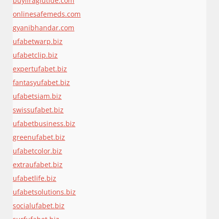
buyliraglutide.com
onlinesafemeds.com
gyanibhandar.com
ufabetwarp.biz
ufabetclip.biz
expertufabet.biz
fantasyufabet.biz
ufabetsiam.biz
swissufabet.biz
ufabetbusiness.biz
greenufabet.biz
ufabetcolor.biz
extraufabet.biz
ufabetlife.biz
ufabetsolutions.biz
socialufabet.biz